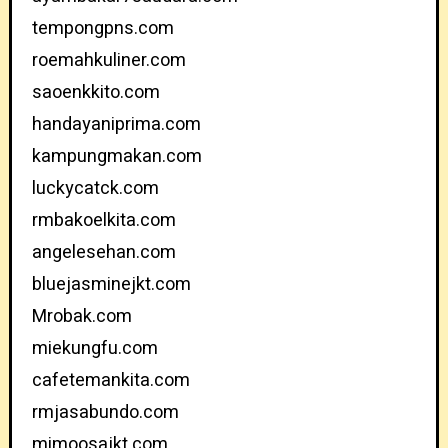
tempongpns.com
roemahkuliner.com
saoenkkito.com
handayaniprima.com
kampungmakan.com
luckycatck.com
rmbakoelkita.com
angelesehan.com
bluejasminejkt.com
Mrobak.com
miekungfu.com
cafetemankita.com
rmjasabundo.com
mimoosajkt.com