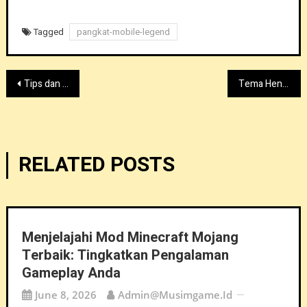
Tagged
pangkat-mobile-legend
Post
Tips dan Trik untuk Memeriksa ID Anda di Legenda Seluler
Tema Hentai dalam Legenda Seluler: Menjelajahi Dampak Budaya
navigation
RELATED POSTS
Menjelajahi Mod Minecraft Mojang
Terbaik: Tingkatkan Pengalaman
Gameplay Anda
June 8, 2026
Admin@musimgame.id