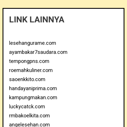
LINK LAINNYA
lesehangurame.com
ayambakar7saudara.com
tempongpns.com
roemahkuliner.com
saoenkkito.com
handayaniprima.com
kampungmakan.com
luckycatck.com
rmbakoelkita.com
angelesehan.com