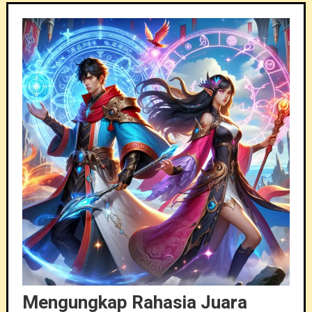
Mengungkap Rahasia Juara