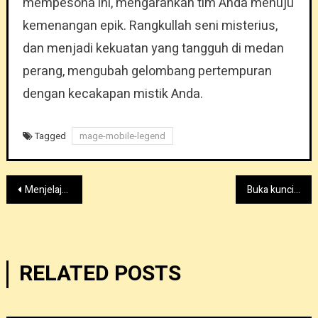
mempesona ini, mengarahkan tim Anda menuju
kemenangan epik. Rangkullah seni misterius,
dan menjadi kekuatan yang tangguh di medan
perang, mengubah gelombang pertempuran
dengan kecakapan mistik Anda.
Tagged
mage-mobile-legend
Post
Menjelajahi implikasi etis dari modifikasi legenda seluler
Buka kunci kulit dan penghargaan gratis dengan kode penukaran legenda seluler ini
navigation
RELATED POSTS