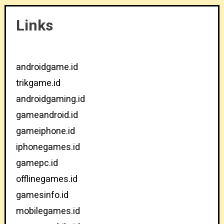
Links
androidgame.id
trikgame.id
androidgaming.id
gameandroid.id
gameiphone.id
iphonegames.id
gamepc.id
offlinegames.id
gamesinfo.id
mobilegames.id