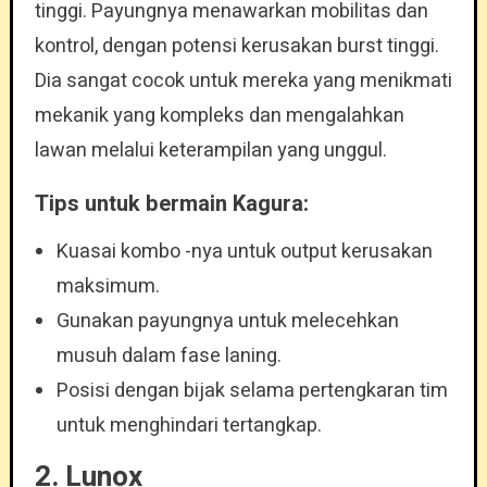
tinggi. Payungnya menawarkan mobilitas dan
kontrol, dengan potensi kerusakan burst tinggi.
Dia sangat cocok untuk mereka yang menikmati
mekanik yang kompleks dan mengalahkan
lawan melalui keterampilan yang unggul.
Tips untuk bermain Kagura:
Kuasai kombo -nya untuk output kerusakan
maksimum.
Gunakan payungnya untuk melecehkan
musuh dalam fase laning.
Posisi dengan bijak selama pertengkaran tim
untuk menghindari tertangkap.
2.
Lunox