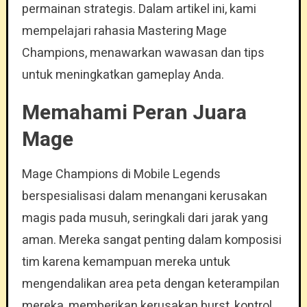
permainan strategis. Dalam artikel ini, kami
mempelajari rahasia Mastering Mage
Champions, menawarkan wawasan dan tips
untuk meningkatkan gameplay Anda.
Memahami Peran Juara
Mage
Mage Champions di Mobile Legends
berspesialisasi dalam menangani kerusakan
magis pada musuh, seringkali dari jarak yang
aman. Mereka sangat penting dalam komposisi
tim karena kemampuan mereka untuk
mengendalikan area peta dengan keterampilan
mereka, memberikan kerusakan burst, kontrol