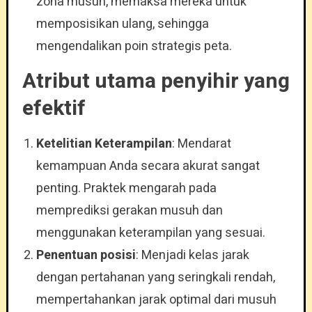
zona musuh, memaksa mereka untuk
memposisikan ulang, sehingga
mengendalikan poin strategis peta.
Atribut utama penyihir yang
efektif
Ketelitian Keterampilan
: Mendarat
kemampuan Anda secara akurat sangat
penting. Praktek mengarah pada
memprediksi gerakan musuh dan
menggunakan keterampilan yang sesuai.
Penentuan posisi
: Menjadi kelas jarak
dengan pertahanan yang seringkali rendah,
mempertahankan jarak optimal dari musuh