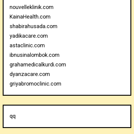
nouvelleklinik.com
KainaHealth.com
shabirahusada.com
yadikacare.com
astaclinic.com
ibnusinalombok.com
grahamedicalkurdi.com
dyanzacare.com
griyabromoclinic.com
qq