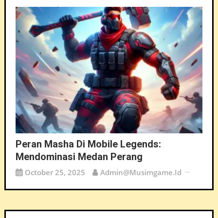
Peran Masha Di Mobile Legends:
Mendominasi Medan Perang
October 25, 2025
Admin@musimgame.id