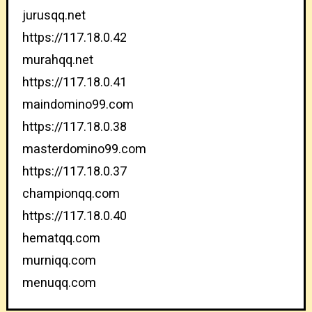
jurusqq.net
https://117.18.0.42
murahqq.net
https://117.18.0.41
maindomino99.com
https://117.18.0.38
masterdomino99.com
https://117.18.0.37
championqq.com
https://117.18.0.40
hematqq.com
murniqq.com
menuqq.com