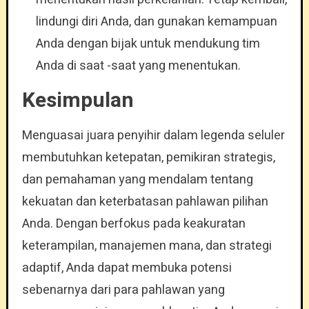
lindungi diri Anda, dan gunakan kemampuan
Anda dengan bijak untuk mendukung tim
Anda di saat -saat yang menentukan.
Kesimpulan
Menguasai juara penyihir dalam legenda seluler
membutuhkan ketepatan, pemikiran strategis,
dan pemahaman yang mendalam tentang
kekuatan dan keterbatasan pahlawan pilihan
Anda. Dengan berfokus pada keakuratan
keterampilan, manajemen mana, dan strategi
adaptif, Anda dapat membuka potensi
sebenarnya dari para pahlawan yang