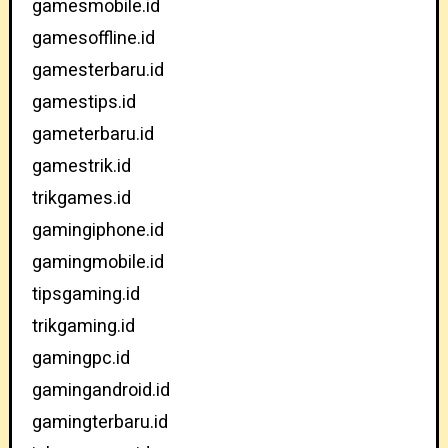
gamesmobile.id
gamesoffline.id
gamesterbaru.id
gamestips.id
gameterbaru.id
gamestrik.id
trikgames.id
gamingiphone.id
gamingmobile.id
tipsgaming.id
trikgaming.id
gamingpc.id
gamingandroid.id
gamingterbaru.id