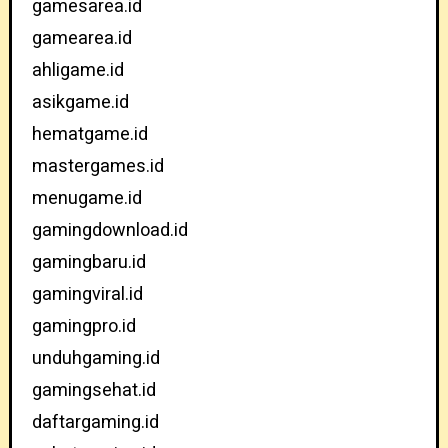
gamesarea.id
gamearea.id
ahligame.id
asikgame.id
hematgame.id
mastergames.id
menugame.id
gamingdownload.id
gamingbaru.id
gamingviral.id
gamingpro.id
unduhgaming.id
gamingsehat.id
daftargaming.id