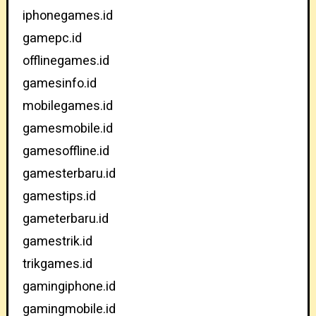
iphonegames.id
gamepc.id
offlinegames.id
gamesinfo.id
mobilegames.id
gamesmobile.id
gamesoffline.id
gamesterbaru.id
gamestips.id
gameterbaru.id
gamestrik.id
trikgames.id
gamingiphone.id
gamingmobile.id