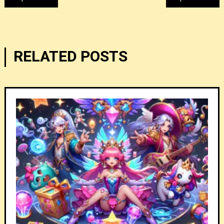
navigation
RELATED POSTS