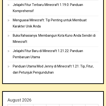
Jelajahi Fitur Terbaru Minecraft 1.19.0: Panduan
Komprehensif
Menguasai Minecraft: Tip Penting untuk Membuat
Karakter Unik Anda
Buka Rahasianya: Membangun Kota Kuno Anda Sendiri di
Minecraft
Jelajahi Fitur Baru di Minecraft 1.21.22: Panduan
Pembaruan Utama
Panduan Utama Mod Jenny di Minecraft 1.21: Tip, Fitur,
dan Petunjuk Pengunduhan
August 2026