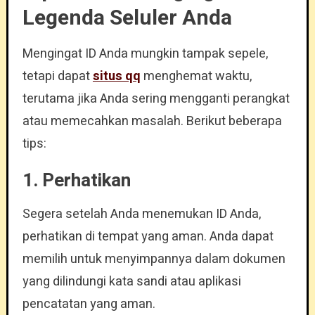
Legenda Seluler Anda
Mengingat ID Anda mungkin tampak sepele,
tetapi dapat
situs qq
menghemat waktu,
terutama jika Anda sering mengganti perangkat
atau memecahkan masalah. Berikut beberapa
tips:
1. Perhatikan
Segera setelah Anda menemukan ID Anda,
perhatikan di tempat yang aman. Anda dapat
memilih untuk menyimpannya dalam dokumen
yang dilindungi kata sandi atau aplikasi
pencatatan yang aman.