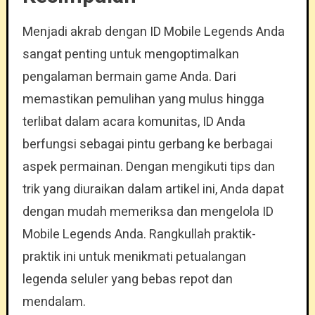
Menjadi akrab dengan ID Mobile Legends Anda
sangat penting untuk mengoptimalkan
pengalaman bermain game Anda. Dari
memastikan pemulihan yang mulus hingga
terlibat dalam acara komunitas, ID Anda
berfungsi sebagai pintu gerbang ke berbagai
aspek permainan. Dengan mengikuti tips dan
trik yang diuraikan dalam artikel ini, Anda dapat
dengan mudah memeriksa dan mengelola ID
Mobile Legends Anda. Rangkullah praktik-
praktik ini untuk menikmati petualangan
legenda seluler yang bebas repot dan
mendalam.