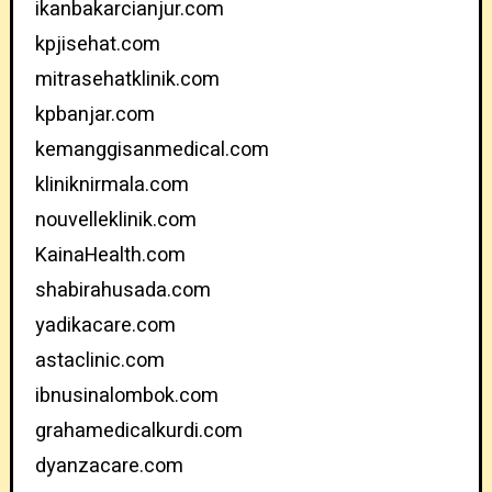
ikanbakarcianjur.com
kpjisehat.com
mitrasehatklinik.com
kpbanjar.com
kemanggisanmedical.com
kliniknirmala.com
nouvelleklinik.com
KainaHealth.com
shabirahusada.com
yadikacare.com
astaclinic.com
ibnusinalombok.com
grahamedicalkurdi.com
dyanzacare.com