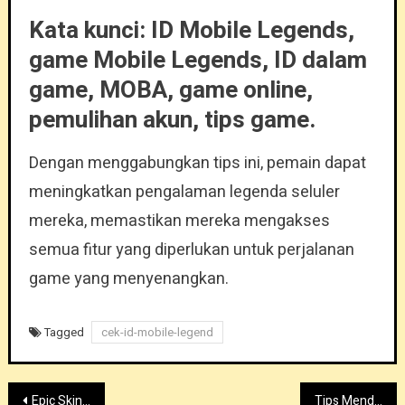
Kata kunci: ID Mobile Legends,
game Mobile Legends, ID dalam
game, MOBA, game online,
pemulihan akun, tips game.
Dengan menggabungkan tips ini, pemain dapat
meningkatkan pengalaman legenda seluler
mereka, memastikan mereka mengakses
semua fitur yang diperlukan untuk perjalanan
game yang menyenangkan.
Tagged
cek-id-mobile-legend
Post
Epic Skin Mobile Legends: Tren kosmetik terbaru yang harus diperhatikan
Tips Mendaki Pangkat di Mobile Legends Seperti Pro Player