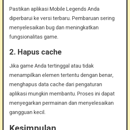
Pastikan aplikasi Mobile Legends Anda
diperbarui ke versi terbaru. Pembaruan sering
menyelesaikan bug dan meningkatkan
fungsionalitas game.
2. Hapus cache
Jika game Anda tertinggal atau tidak
menampilkan elemen tertentu dengan benar,
menghapus data cache dari pengaturan
aplikasi mungkin membantu. Proses ini dapat
menyegarkan permainan dan menyelesaikan
gangguan kecil.
Kesimpulan