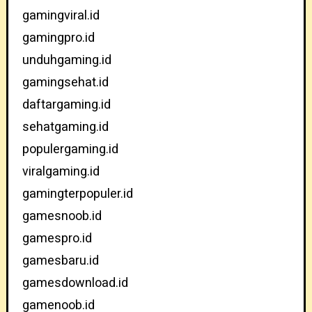
gamingviral.id
gamingpro.id
unduhgaming.id
gamingsehat.id
daftargaming.id
sehatgaming.id
populergaming.id
viralgaming.id
gamingterpopuler.id
gamesnoob.id
gamespro.id
gamesbaru.id
gamesdownload.id
gamenoob.id