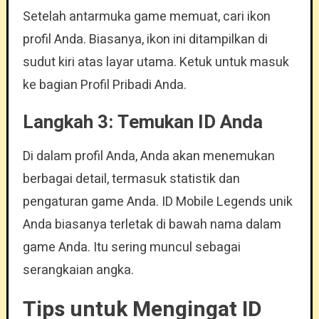
Setelah antarmuka game memuat, cari ikon
profil Anda. Biasanya, ikon ini ditampilkan di
sudut kiri atas layar utama. Ketuk untuk masuk
ke bagian Profil Pribadi Anda.
Langkah 3: Temukan ID Anda
Di dalam profil Anda, Anda akan menemukan
berbagai detail, termasuk statistik dan
pengaturan game Anda. ID Mobile Legends unik
Anda biasanya terletak di bawah nama dalam
game Anda. Itu sering muncul sebagai
serangkaian angka.
Tips untuk Mengingat ID