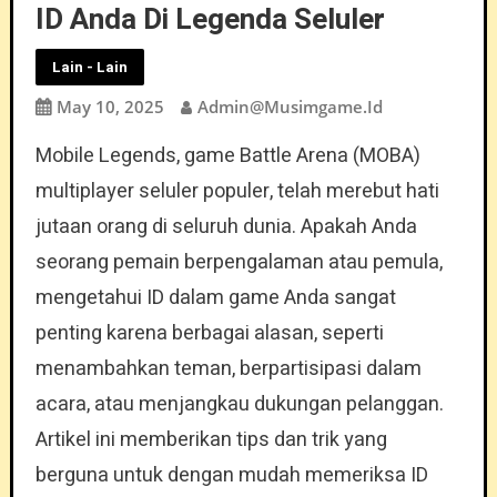
ID Anda Di Legenda Seluler
Lain - Lain
May 10, 2025
Admin@musimgame.id
Mobile Legends, game Battle Arena (MOBA)
multiplayer seluler populer, telah merebut hati
jutaan orang di seluruh dunia. Apakah Anda
seorang pemain berpengalaman atau pemula,
mengetahui ID dalam game Anda sangat
penting karena berbagai alasan, seperti
menambahkan teman, berpartisipasi dalam
acara, atau menjangkau dukungan pelanggan.
Artikel ini memberikan tips dan trik yang
berguna untuk dengan mudah memeriksa ID