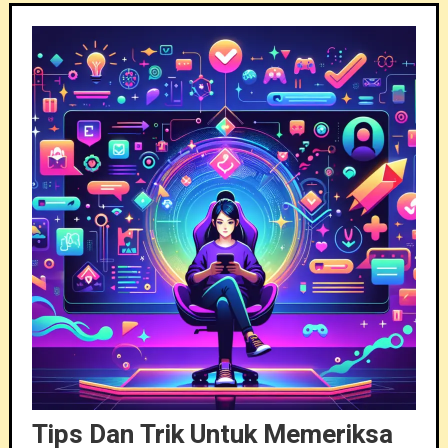
Tips Dan Trik Untuk Memeriksa