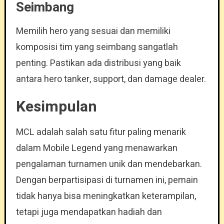
Seimbang
Memilih hero yang sesuai dan memiliki
komposisi tim yang seimbang sangatlah
penting. Pastikan ada distribusi yang baik
antara hero tanker, support, dan damage dealer.
Kesimpulan
MCL adalah salah satu fitur paling menarik
dalam Mobile Legend yang menawarkan
pengalaman turnamen unik dan mendebarkan.
Dengan berpartisipasi di turnamen ini, pemain
tidak hanya bisa meningkatkan keterampilan,
tetapi juga mendapatkan hadiah dan