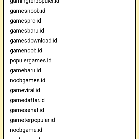
gamingterpopuler.id
gamesnoob.id
gamespro.id
gamesbaru.id
gamesdownload.id
gamenoob.id
populergames.id
gamebaru.id
noobgames.id
gameviral.id
gamedaftar.id
gamesehat.id
gameterpopuler.id
noobgame.id