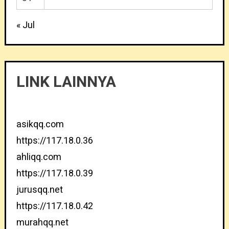
« Jul
LINK LAINNYA
asikqq.com
https://117.18.0.36
ahliqq.com
https://117.18.0.39
jurusqq.net
https://117.18.0.42
murahqq.net