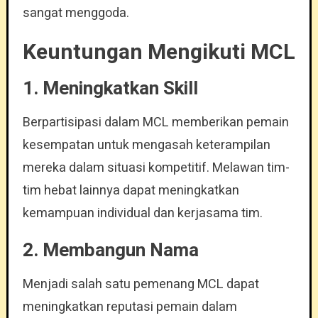
sangat menggoda.
Keuntungan Mengikuti MCL
1. Meningkatkan Skill
Berpartisipasi dalam MCL memberikan pemain
kesempatan untuk mengasah keterampilan
mereka dalam situasi kompetitif. Melawan tim-
tim hebat lainnya dapat meningkatkan
kemampuan individual dan kerjasama tim.
2. Membangun Nama
Menjadi salah satu pemenang MCL dapat
meningkatkan reputasi pemain dalam