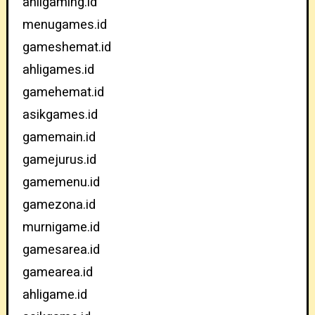
ahligaming.id
menugames.id
gameshemat.id
ahligames.id
gamehemat.id
asikgames.id
gamemain.id
gamejurus.id
gamemenu.id
gamezona.id
murnigame.id
gamesarea.id
gamearea.id
ahligame.id