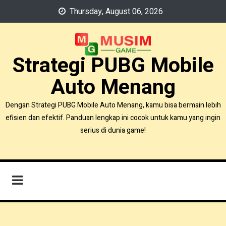
Skip
Thursday, August 06, 2026
to
content
Strategi PUBG Mobile
Auto Menang
Dengan Strategi PUBG Mobile Auto Menang, kamu bisa bermain lebih
efisien dan efektif. Panduan lengkap ini cocok untuk kamu yang ingin
serius di dunia game!