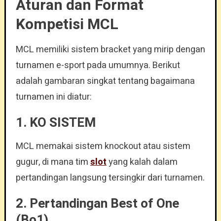
Aturan dan Format
Kompetisi MCL
MCL memiliki sistem bracket yang mirip dengan
turnamen e-sport pada umumnya. Berikut
adalah gambaran singkat tentang bagaimana
turnamen ini diatur:
1. KO SISTEM
MCL memakai sistem knockout atau sistem
gugur, di mana tim
slot
yang kalah dalam
pertandingan langsung tersingkir dari turnamen.
2. Pertandingan Best of One
(Bo1)