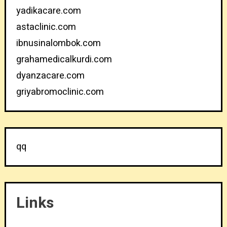
yadikacare.com
astaclinic.com
ibnusinalombok.com
grahamedicalkurdi.com
dyanzacare.com
griyabromoclinic.com
qq
Links