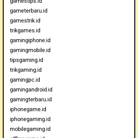
gamestips.id
gameterbaru.id
gamestrik.id
trikgames.id
gamingiphone.id
gamingmobile.id
tipsgaming.id
trikgaming.id
gamingpc.id
gamingandroid.id
gamingterbaru.id
iphonegame.id
iphonegaming.id
mobilegaming.id