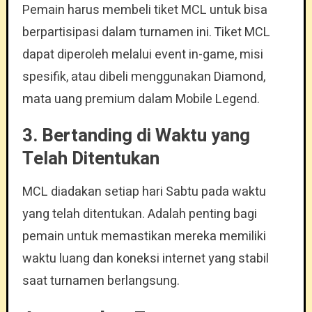
Pemain harus membeli tiket MCL untuk bisa
berpartisipasi dalam turnamen ini. Tiket MCL
dapat diperoleh melalui event in-game, misi
spesifik, atau dibeli menggunakan Diamond,
mata uang premium dalam Mobile Legend.
3. Bertanding di Waktu yang
Telah Ditentukan
MCL diadakan setiap hari Sabtu pada waktu
yang telah ditentukan. Adalah penting bagi
pemain untuk memastikan mereka memiliki
waktu luang dan koneksi internet yang stabil
saat turnamen berlangsung.