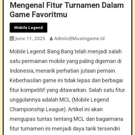
Mengenal Fitur Turnamen Dalam
Game Favoritmu
Mobile Legend
June 11, 2025
Admin@musimgame.id
Mobile Legend: Bang Bang telah menjadi salah
satu permainan mobile yang paling digemari di
Indonesia, menarik perhatian jutaan pemain.
Keberhasilan game ini tidak lepas dari berbagai
fitur kompetitif yang ditawarkan. Salah satu fitur
unggulannya adalah MCL (Mobile Legend
Championship League). Artikel ini akan
mengupas tuntas tentang MCL dan bagaimana
fitur turnamen ini menjadi daya tarik tersendiri