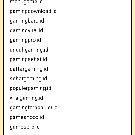
menugame.id
gamingdownload.id
gamingbaru.id
gamingviral.id
gamingpro.id
unduhgaming.id
gamingsehat.id
daftargaming.id
sehatgaming.id
populergaming.id
viralgaming.id
gamingterpopuler.id
gamesnoob.id
gamespro.id