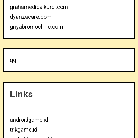
grahamedicalkurdi.com
dyanzacare.com
griyabromoclinic.com
qq
Links
androidgame.id
trikgame.id