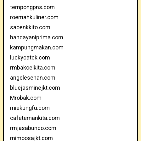
tempongpns.com
roemahkuliner.com
saoenkkito.com
handayaniprima.com
kampungmakan.com
luckycatck.com
rmbakoelkita.com
angelesehan.com
bluejasminejkt.com
Mrobak.com
miekungfu.com
cafetemankita.com
rmjasabundo.com
mimoosajkt.com