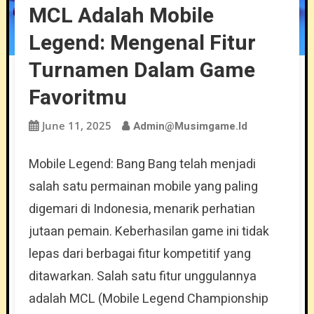
MCL Adalah Mobile
Legend: Mengenal Fitur
Turnamen Dalam Game
Favoritmu
June 11, 2025
Admin@musimgame.id
Mobile Legend: Bang Bang telah menjadi
salah satu permainan mobile yang paling
digemari di Indonesia, menarik perhatian
jutaan pemain. Keberhasilan game ini tidak
lepas dari berbagai fitur kompetitif yang
ditawarkan. Salah satu fitur unggulannya
adalah MCL (Mobile Legend Championship