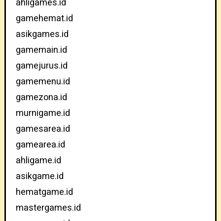
ahligames.id
gamehemat.id
asikgames.id
gamemain.id
gamejurus.id
gamemenu.id
gamezona.id
murnigame.id
gamesarea.id
gamearea.id
ahligame.id
asikgame.id
hematgame.id
mastergames.id