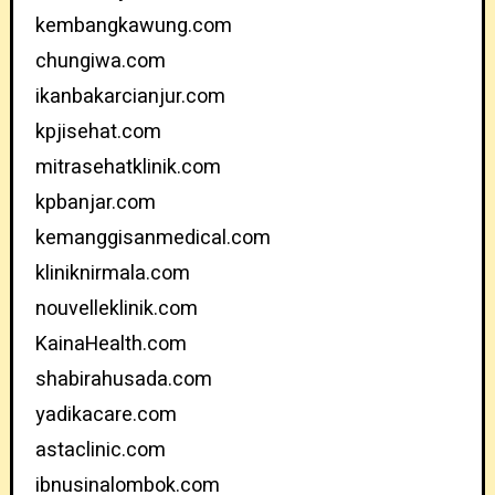
kembangkawung.com
chungiwa.com
ikanbakarcianjur.com
kpjisehat.com
mitrasehatklinik.com
kpbanjar.com
kemanggisanmedical.com
kliniknirmala.com
nouvelleklinik.com
KainaHealth.com
shabirahusada.com
yadikacare.com
astaclinic.com
ibnusinalombok.com