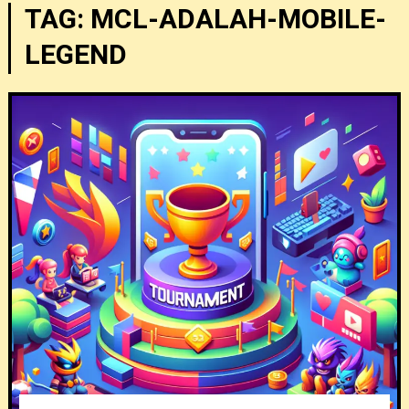
TAG:
MCL-ADALAH-MOBILE-
LEGEND