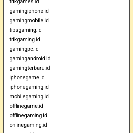
trikgames.id
gamingiphone.id
gamingmobile.id
tipsgaming.id
trikgaming.id
gamingpc.id
gamingandroid.id
gamingterbaru.id
iphonegame.id
iphonegaming.id
mobilegaming.id
offlinegame.id
offlinegaming.id
onlinegaming.id