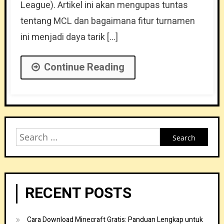
League). Artikel ini akan mengupas tuntas
tentang MCL dan bagaimana fitur turnamen
ini menjadi daya tarik […]
Continue Reading
Search
for:
RECENT POSTS
Cara Download Minecraft Gratis: Panduan Lengkap untuk