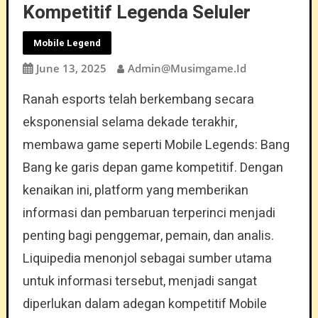
Kompetitif Legenda Seluler
Mobile Legend
June 13, 2025
Admin@musimgame.id
Ranah esports telah berkembang secara
eksponensial selama dekade terakhir,
membawa game seperti Mobile Legends: Bang
Bang ke garis depan game kompetitif. Dengan
kenaikan ini, platform yang memberikan
informasi dan pembaruan terperinci menjadi
penting bagi penggemar, pemain, dan analis.
Liquipedia menonjol sebagai sumber utama
untuk informasi tersebut, menjadi sangat
diperlukan dalam adegan kompetitif Mobile