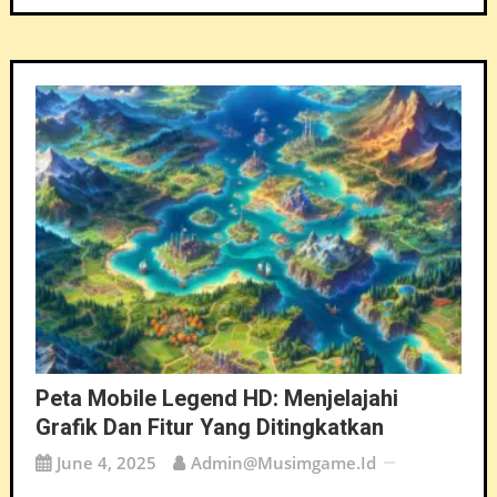
Peta Mobile Legend HD: Menjelajahi
Grafik Dan Fitur Yang Ditingkatkan
June 4, 2025
Admin@musimgame.id