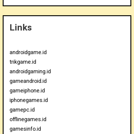
Links
androidgame.id
trikgame.id
androidgaming.id
gameandroid.id
gameiphone.id
iphonegames.id
gamepc.id
offlinegames.id
gamesinfo.id