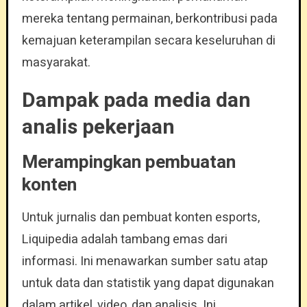
mereka tentang permainan, berkontribusi pada
kemajuan keterampilan secara keseluruhan di
masyarakat.
Dampak pada media dan
analis pekerjaan
Merampingkan pembuatan
konten
Untuk jurnalis dan pembuat konten esports,
Liquipedia adalah tambang emas dari
informasi. Ini menawarkan sumber satu atap
untuk data dan statistik yang dapat digunakan
dalam artikel, video, dan analisis. Ini