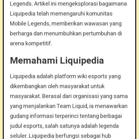
Legends. Artikel ini mengeksplorasi bagaimana
Liquipedia telah memengaruhi komunitas
Mobile Legends, memberikan wawasan yang
berharga dan menumbuhkan pertumbuhan di
arena kompetitif.
Memahami Liquipedia
Liquipedia adalah platform wiki esports yang
dikembangkan oleh masyarakat untuk
masyarakat. Berasal dari organisasi yang sama
yang menjalankan Team Liquid, ia menawarkan
gudang informasi terperinci tentang berbagai
judul esports, salah satunya adalah legenda
seluler. Liquipedia berfungsi sebagai hub