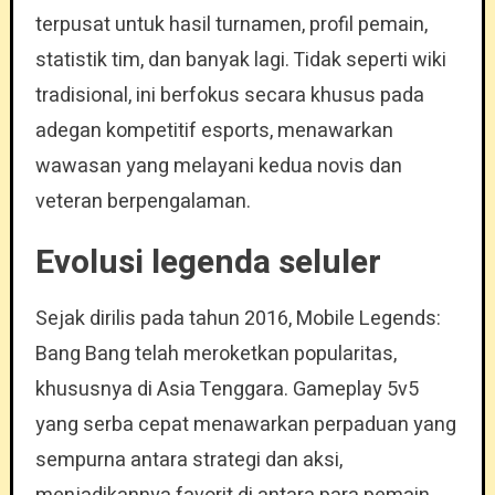
terpusat untuk hasil turnamen, profil pemain,
statistik tim, dan banyak lagi. Tidak seperti wiki
tradisional, ini berfokus secara khusus pada
adegan kompetitif esports, menawarkan
wawasan yang melayani kedua novis dan
veteran berpengalaman.
Evolusi legenda seluler
Sejak dirilis pada tahun 2016, Mobile Legends:
Bang Bang telah meroketkan popularitas,
khususnya di Asia Tenggara. Gameplay 5v5
yang serba cepat menawarkan perpaduan yang
sempurna antara strategi dan aksi,