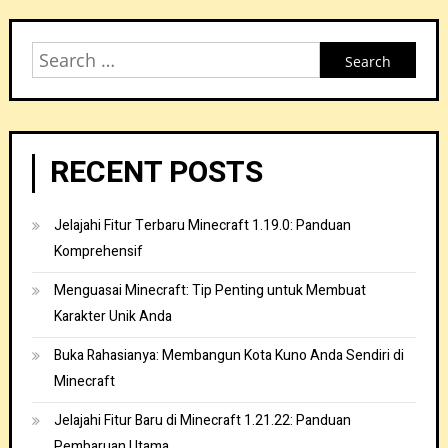
Search
for:
RECENT POSTS
Jelajahi Fitur Terbaru Minecraft 1.19.0: Panduan
Komprehensif
Menguasai Minecraft: Tip Penting untuk Membuat
Karakter Unik Anda
Buka Rahasianya: Membangun Kota Kuno Anda Sendiri di
Minecraft
Jelajahi Fitur Baru di Minecraft 1.21.22: Panduan
Pembaruan Utama