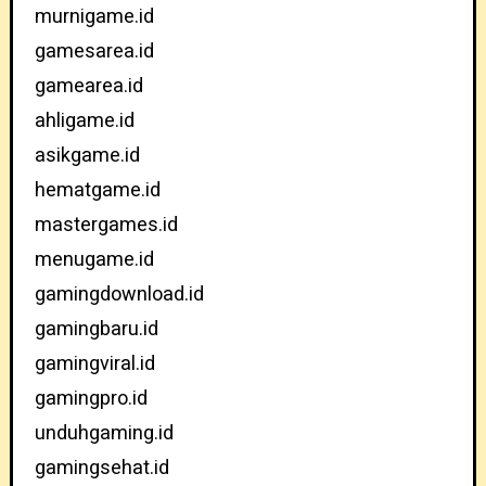
murnigame.id
gamesarea.id
gamearea.id
ahligame.id
asikgame.id
hematgame.id
mastergames.id
menugame.id
gamingdownload.id
gamingbaru.id
gamingviral.id
gamingpro.id
unduhgaming.id
gamingsehat.id