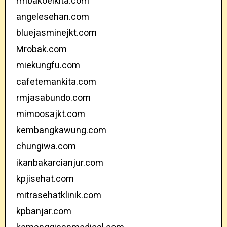
rmbakoelkita.com
angelesehan.com
bluejasminejkt.com
Mrobak.com
miekungfu.com
cafetemankita.com
rmjasabundo.com
mimoosajkt.com
kembangkawung.com
chungiwa.com
ikanbakarcianjur.com
kpjisehat.com
mitrasehatklinik.com
kpbanjar.com