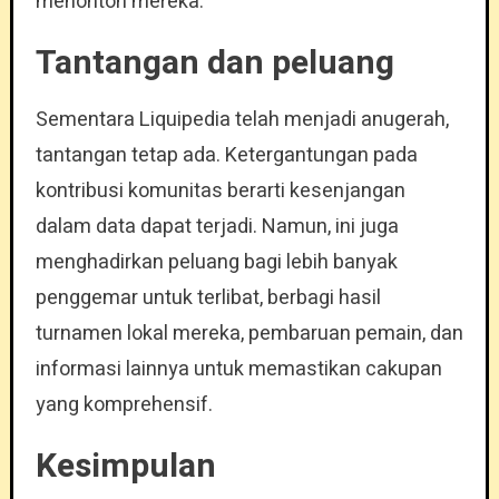
menonton mereka.
Tantangan dan peluang
Sementara Liquipedia telah menjadi anugerah,
tantangan tetap ada. Ketergantungan pada
kontribusi komunitas berarti kesenjangan
dalam data dapat terjadi. Namun, ini juga
menghadirkan peluang bagi lebih banyak
penggemar untuk terlibat, berbagi hasil
turnamen lokal mereka, pembaruan pemain, dan
informasi lainnya untuk memastikan cakupan
yang komprehensif.
Kesimpulan