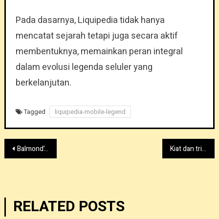
Pada dasarnya, Liquipedia tidak hanya
mencatat sejarah tetapi juga secara aktif
membentuknya, memainkan peran integral
dalam evolusi legenda seluler yang
berkelanjutan.
Tagged
liquipedia-mobile-legend
Post
Balmond’s Rise: Mastering Mobile Legends ‘Fighest Fighter
Kiat dan trik untuk menguasai skrip di legenda seluler
navigation
RELATED POSTS