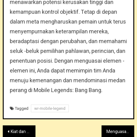
menawarkan potensi kerusakan tinggi dan
kemampuan kontrol objektif. Tetap di depan
dalam meta mengharuskan pemain untuk terus
menyempurnakan keterampilan mereka,
beradaptasi dengan perubahan, dan memahami
seluk -beluk pemilihan pahlawan, perincian, dan
penentuan posisi. Dengan menguasai elemen -
elemen ini, Anda dapat memimpin tim Anda
menuju kemenangan dan mendominasi medan
perang di Mobile Legends: Bang Bang.
Tagged
wr-mobile-legend
Post
Kiat dan trik untuk menguasai skrip di legenda seluler
Menguasai Ruby di Mobile Legends: Tips dan Strategi untuk Dominasi