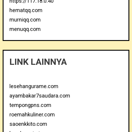
https://117.18.0.40
hematqq.com
murniqq.com
menuqq.com
LINK LAINNYA
lesehangurame.com
ayambakar7saudara.com
tempongpns.com
roemahkuliner.com
saoenkkito.com