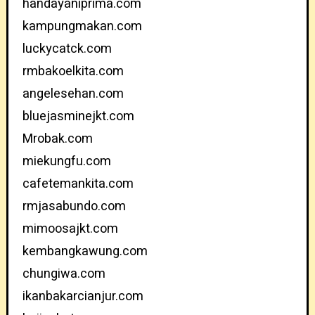
handayaniprima.com
kampungmakan.com
luckycatck.com
rmbakoelkita.com
angelesehan.com
bluejasminejkt.com
Mrobak.com
miekungfu.com
cafetemankita.com
rmjasabundo.com
mimoosajkt.com
kembangkawung.com
chungiwa.com
ikanbakarcianjur.com