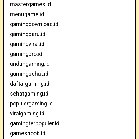
mastergames.id
menugame.id
gamingdownload.id
gamingbaru.id
gamingviral.id
gamingpro.id
unduhgaming.id
gamingsehat.id
daftargaming.id
sehatgaming.id
populergaming.id
viralgaming.id
gamingterpopuler.id
gamesnoob.id