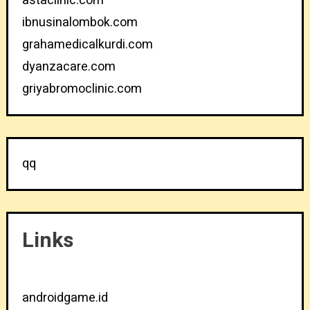
astaclinic.com
ibnusinalombok.com
grahamedicalkurdi.com
dyanzacare.com
griyabromoclinic.com
qq
Links
androidgame.id