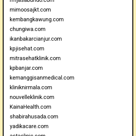
rmjasabundo.com
mimoosajkt.com
kembangkawung.com
chungiwa.com
ikanbakarcianjur.com
kpjisehat.com
mitrasehatklinik.com
kpbanjar.com
kemanggisanmedical.com
kliniknirmala.com
nouvelleklinik.com
KainaHealth.com
shabirahusada.com
yadikacare.com