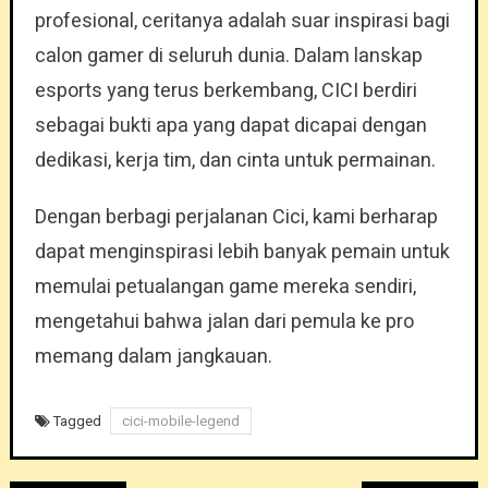
profesional, ceritanya adalah suar inspirasi bagi
calon gamer di seluruh dunia. Dalam lanskap
esports yang terus berkembang, CICI berdiri
sebagai bukti apa yang dapat dicapai dengan
dedikasi, kerja tim, dan cinta untuk permainan.
Dengan berbagi perjalanan Cici, kami berharap
dapat menginspirasi lebih banyak pemain untuk
memulai petualangan game mereka sendiri,
mengetahui bahwa jalan dari pemula ke pro
memang dalam jangkauan.
Tagged
cici-mobile-legend