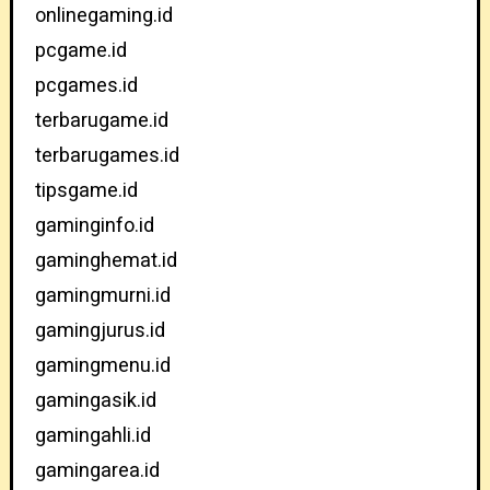
onlinegaming.id
pcgame.id
pcgames.id
terbarugame.id
terbarugames.id
tipsgame.id
gaminginfo.id
gaminghemat.id
gamingmurni.id
gamingjurus.id
gamingmenu.id
gamingasik.id
gamingahli.id
gamingarea.id