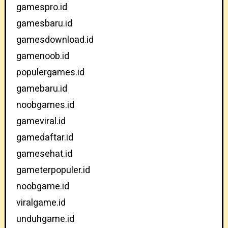
gamespro.id
gamesbaru.id
gamesdownload.id
gamenoob.id
populergames.id
gamebaru.id
noobgames.id
gameviral.id
gamedaftar.id
gamesehat.id
gameterpopuler.id
noobgame.id
viralgame.id
unduhgame.id