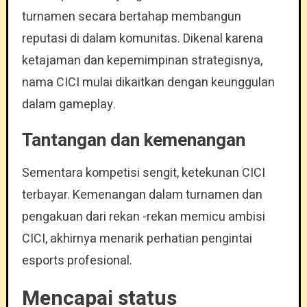
turnamen secara bertahap membangun
reputasi di dalam komunitas. Dikenal karena
ketajaman dan kepemimpinan strategisnya,
nama CICI mulai dikaitkan dengan keunggulan
dalam gameplay.
Tantangan dan kemenangan
Sementara kompetisi sengit, ketekunan CICI
terbayar. Kemenangan dalam turnamen dan
pengakuan dari rekan -rekan memicu ambisi
CICI, akhirnya menarik perhatian pengintai
esports profesional.
Mencapai status