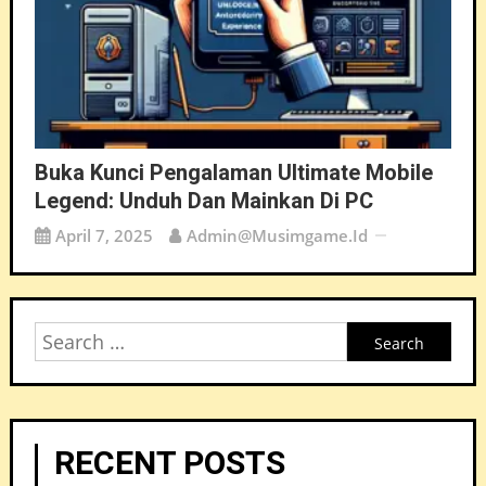
Buka Kunci Pengalaman Ultimate Mobile
Legend: Unduh Dan Mainkan Di PC
April 7, 2025
Admin@musimgame.id
Search
for:
RECENT POSTS