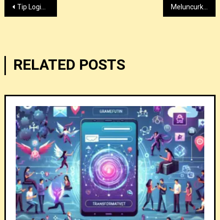
Post
Tip Login Legenda Seluler untuk pengalaman bermain yang lancar
Meluncurkan Hayabusa: Menguasai Pembunuh Bayangan di Legenda Seluler
navigation
RELATED POSTS