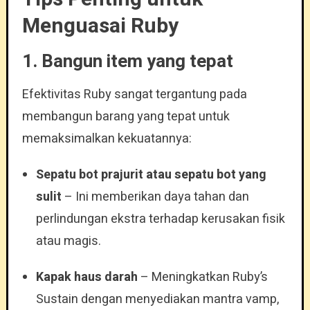
Menguasai Ruby
1. Bangun item yang tepat
Efektivitas Ruby sangat tergantung pada
membangun barang yang tepat untuk
memaksimalkan kekuatannya:
Sepatu bot prajurit atau sepatu bot yang
sulit
– Ini memberikan daya tahan dan
perlindungan ekstra terhadap kerusakan fisik
atau magis.
Kapak haus darah
– Meningkatkan Ruby’s
Sustain dengan menyediakan mantra vamp,