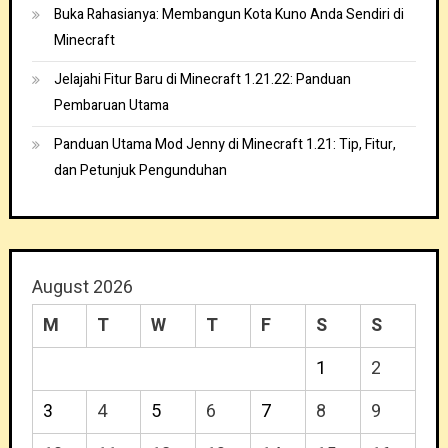
Buka Rahasianya: Membangun Kota Kuno Anda Sendiri di
Minecraft
Jelajahi Fitur Baru di Minecraft 1.21.22: Panduan
Pembaruan Utama
Panduan Utama Mod Jenny di Minecraft 1.21: Tip, Fitur,
dan Petunjuk Pengunduhan
August 2026
M
T
W
T
F
S
S
1
2
3
4
5
6
7
8
9