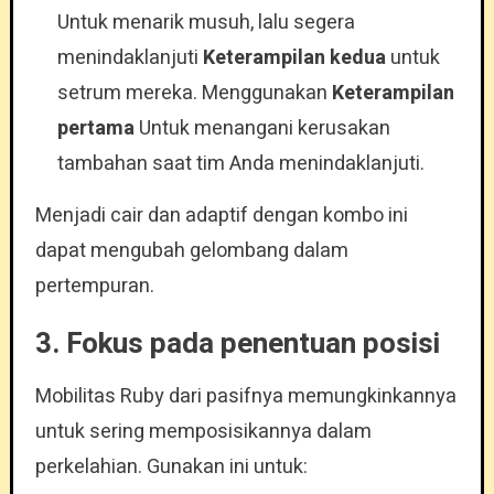
Untuk menarik musuh, lalu segera
menindaklanjuti
Keterampilan kedua
untuk
setrum mereka. Menggunakan
Keterampilan
pertama
Untuk menangani kerusakan
tambahan saat tim Anda menindaklanjuti.
Menjadi cair dan adaptif dengan kombo ini
dapat mengubah gelombang dalam
pertempuran.
3. Fokus pada penentuan posisi
Mobilitas Ruby dari pasifnya memungkinkannya
untuk sering memposisikannya dalam
perkelahian. Gunakan ini untuk: