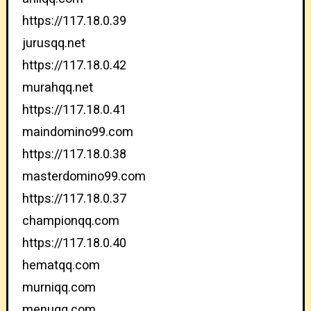
https://117.18.0.39
jurusqq.net
https://117.18.0.42
murahqq.net
https://117.18.0.41
maindomino99.com
https://117.18.0.38
masterdomino99.com
https://117.18.0.37
championqq.com
https://117.18.0.40
hematqq.com
murniqq.com
menuqq.com