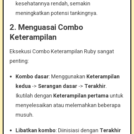
kesehatannya rendah, semakin
meningkatkan potensi tankingnya.
2. Menguasai Combo
Keterampilan
Eksekusi Combo Keterampilan Ruby sangat
penting:
Kombo dasar
: Menggunakan
Keterampilan
kedua
->
Serangan dasar
->
Terakhir
.
Ikutilah dengan
Keterampilan pertama
untuk
menyelesaikan atau melemahkan beberapa
musuh.
Libatkan kombo
: Diinisiasi dengan
Terakhir