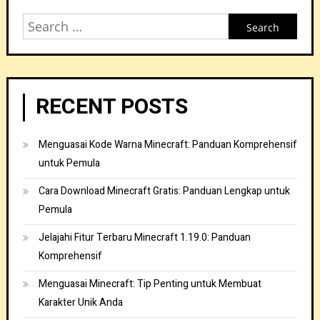
Search
for:
RECENT POSTS
Menguasai Kode Warna Minecraft: Panduan Komprehensif
untuk Pemula
Cara Download Minecraft Gratis: Panduan Lengkap untuk
Pemula
Jelajahi Fitur Terbaru Minecraft 1.19.0: Panduan
Komprehensif
Menguasai Minecraft: Tip Penting untuk Membuat
Karakter Unik Anda