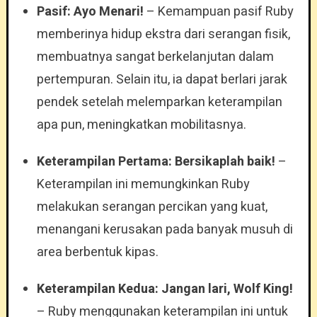
Pasif: Ayo Menari!
– Kemampuan pasif Ruby
memberinya hidup ekstra dari serangan fisik,
membuatnya sangat berkelanjutan dalam
pertempuran. Selain itu, ia dapat berlari jarak
pendek setelah melemparkan keterampilan
apa pun, meningkatkan mobilitasnya.
Keterampilan Pertama: Bersikaplah baik!
–
Keterampilan ini memungkinkan Ruby
melakukan serangan percikan yang kuat,
menangani kerusakan pada banyak musuh di
area berbentuk kipas.
Keterampilan Kedua: Jangan lari, Wolf King!
– Ruby menggunakan keterampilan ini untuk