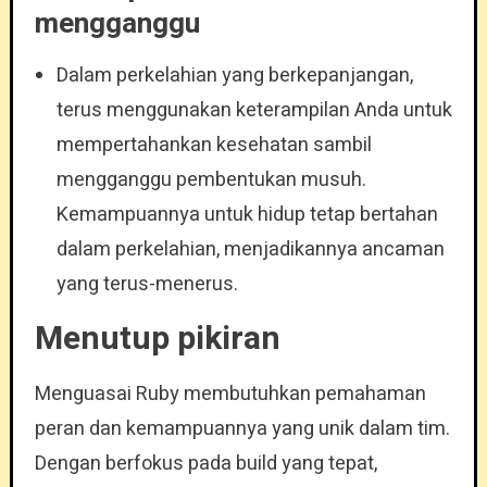
mengganggu
Dalam perkelahian yang berkepanjangan,
terus menggunakan keterampilan Anda untuk
mempertahankan kesehatan sambil
mengganggu pembentukan musuh.
Kemampuannya untuk hidup tetap bertahan
dalam perkelahian, menjadikannya ancaman
yang terus-menerus.
Menutup pikiran
Menguasai Ruby membutuhkan pemahaman
peran dan kemampuannya yang unik dalam tim.
Dengan berfokus pada build yang tepat,