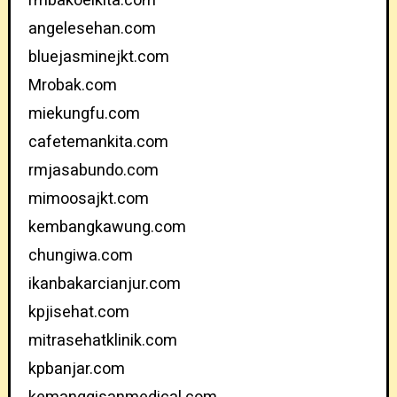
rmbakoelkita.com
angelesehan.com
bluejasminejkt.com
Mrobak.com
miekungfu.com
cafetemankita.com
rmjasabundo.com
mimoosajkt.com
kembangkawung.com
chungiwa.com
ikanbakarcianjur.com
kpjisehat.com
mitrasehatklinik.com
kpbanjar.com