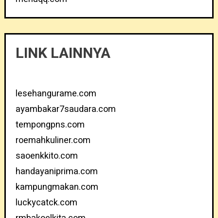
LINK LAINNYA
lesehangurame.com
ayambakar7saudara.com
tempongpns.com
roemahkuliner.com
saoenkkito.com
handayaniprima.com
kampungmakan.com
luckycatck.com