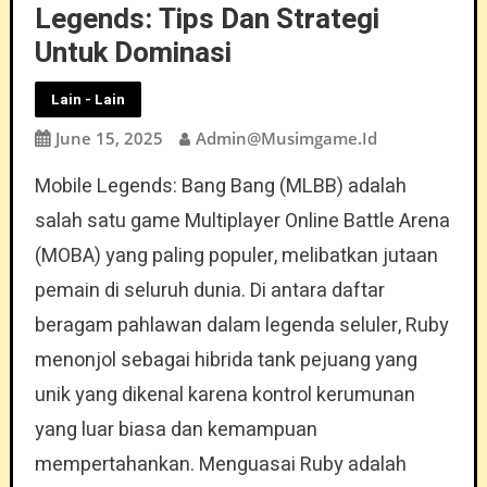
Legends: Tips Dan Strategi
Untuk Dominasi
Lain - Lain
June 15, 2025
Admin@musimgame.id
Mobile Legends: Bang Bang (MLBB) adalah
salah satu game Multiplayer Online Battle Arena
(MOBA) yang paling populer, melibatkan jutaan
pemain di seluruh dunia. Di antara daftar
beragam pahlawan dalam legenda seluler, Ruby
menonjol sebagai hibrida tank pejuang yang
unik yang dikenal karena kontrol kerumunan
yang luar biasa dan kemampuan
mempertahankan. Menguasai Ruby adalah