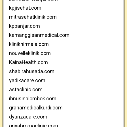
kpjisehat.com
mitrasehatklinik.com
kpbanjar.com
kemanggisanmedical.com
kliniknirmala.com
nouvelleklinik.com
KainaHealth.com
shabirahusada.com
yadikacare.com
astaclinic.com
ibnusinalombok.com
grahamedicalkurdi.com
dyanzacare.com
griyabromoclinic.com