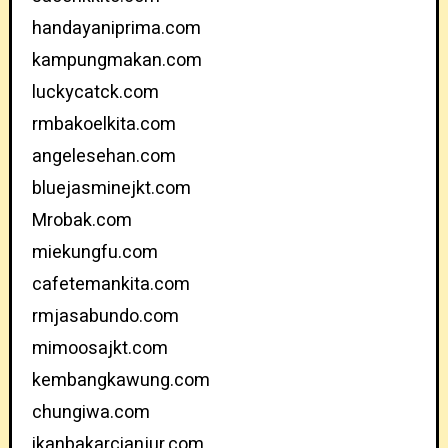
handayaniprima.com
kampungmakan.com
luckycatck.com
rmbakoelkita.com
angelesehan.com
bluejasminejkt.com
Mrobak.com
miekungfu.com
cafetemankita.com
rmjasabundo.com
mimoosajkt.com
kembangkawung.com
chungiwa.com
ikanbakarcianjur.com