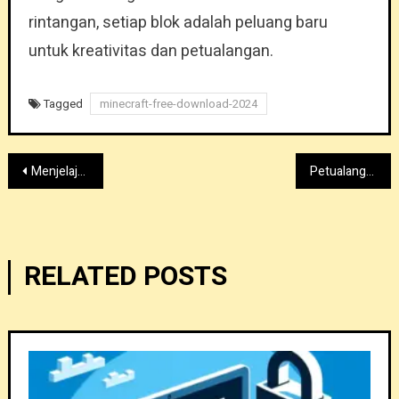
rintangan, setiap blok adalah peluang baru
untuk kreativitas dan petualangan.
Tagged
minecraft-free-download-2024
Post
Menjelajahi Karakter Alex di Minecraft: Perjalanan Melalui Dunianya
Petualangan Epik Menanti: Unduhan Minecraft Penuh Aksi untuk Setiap Gamer
navigation
RELATED POSTS