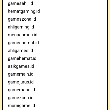
gamesahli.id
hematgaming.id
gameszona.id
ahligaming.id
menugames.id
gameshemat.id
ahligames.id
gamehemat.id
asikgames.id
gamemain.id
gamejurus.id
gamemenu.id
gamezona.id
murnigame.id