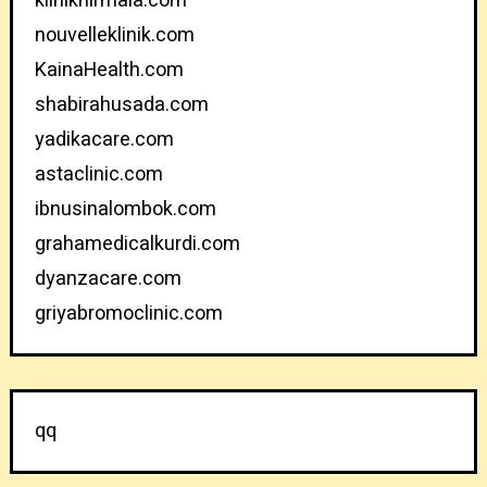
kliniknirmala.com
nouvelleklinik.com
KainaHealth.com
shabirahusada.com
yadikacare.com
astaclinic.com
ibnusinalombok.com
grahamedicalkurdi.com
dyanzacare.com
griyabromoclinic.com
qq