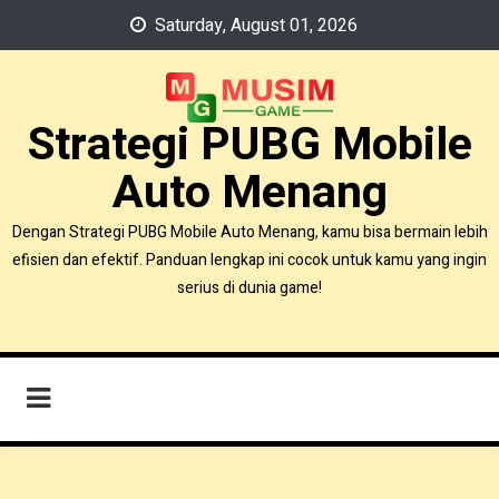
Skip
Saturday, August 01, 2026
to
content
Strategi PUBG Mobile
Auto Menang
Dengan Strategi PUBG Mobile Auto Menang, kamu bisa bermain lebih
efisien dan efektif. Panduan lengkap ini cocok untuk kamu yang ingin
serius di dunia game!