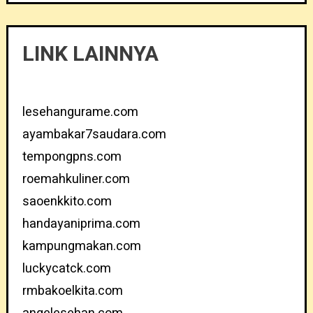
LINK LAINNYA
lesehangurame.com
ayambakar7saudara.com
tempongpns.com
roemahkuliner.com
saoenkkito.com
handayaniprima.com
kampungmakan.com
luckycatck.com
rmbakoelkita.com