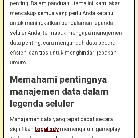
penting. Dalam panduan utama ini, kami akan
mencakup semua yang perlu Anda ketahui
untuk meningkatkan pengalaman legenda
seluler Anda, termasuk mengapa manajemen
data penting, cara mengunduh data secara
efisien, dan tips untuk menghindari jebakan
umum.
Memahami pentingnya
manajemen data dalam
legenda seluler
Manajemen data yang tepat dapat secara
signifikan
togel sdy
memengaruhi gameplay