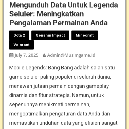
Mengunduh Data Untuk Legenda
Seluler: Meningkatkan
Pengalaman Permainan Anda
Dota 2
Genshin Impact
Minecraft
Valorant
July 7, 2025
Admin@musimgame.id
Mobile Legends: Bang Bang adalah salah satu
game seluler paling populer di seluruh dunia,
menawan jutaan pemain dengan gameplay
dinamis dan fitur strategis. Namun, untuk
sepenuhnya menikmati permainan,
mengoptimalkan pengaturan data Anda dan
memastikan unduhan data yang efisien sangat