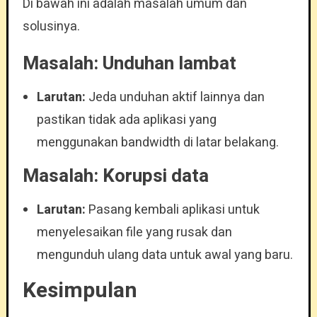
Di bawah ini adalah masalah umum dan
solusinya.
Masalah: Unduhan lambat
Larutan:
Jeda unduhan aktif lainnya dan
pastikan tidak ada aplikasi yang
menggunakan bandwidth di latar belakang.
Masalah: Korupsi data
Larutan:
Pasang kembali aplikasi untuk
menyelesaikan file yang rusak dan
mengunduh ulang data untuk awal yang baru.
Kesimpulan