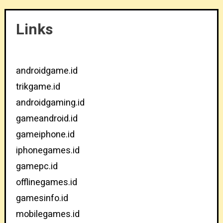
Links
androidgame.id
trikgame.id
androidgaming.id
gameandroid.id
gameiphone.id
iphonegames.id
gamepc.id
offlinegames.id
gamesinfo.id
mobilegames.id