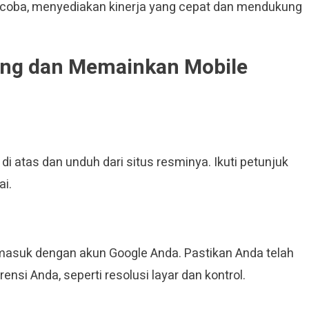
dicoba, menyediakan kinerja yang cepat dan mendukung
ng dan Memainkan Mobile
di atas dan unduh dari situs resminya. Ikuti petunjuk
ai.
n masuk dengan akun Google Anda. Pastikan Anda telah
nsi Anda, seperti resolusi layar dan kontrol.