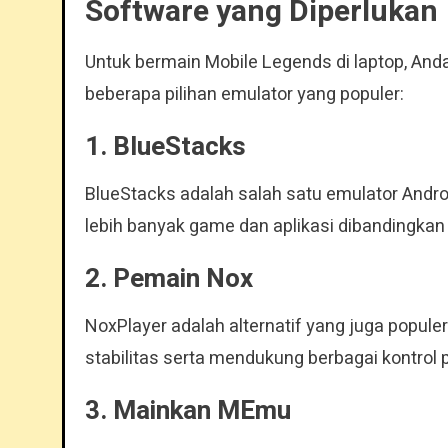
Software yang Diperlukan
Untuk bermain Mobile Legends di laptop, And
beberapa pilihan emulator yang populer:
1. BlueStacks
BlueStacks adalah salah satu emulator Andro
lebih banyak game dan aplikasi dibandingkan
2. Pemain Nox
NoxPlayer adalah alternatif yang juga popule
stabilitas serta mendukung berbagai kontrol
3. Mainkan MEmu