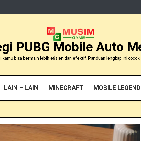
egi PUBG Mobile Auto 
amu bisa bermain lebih efisien dan efektif. Panduan lengkap ini cocok 
LAIN – LAIN
MINECRAFT
MOBILE LEGEND