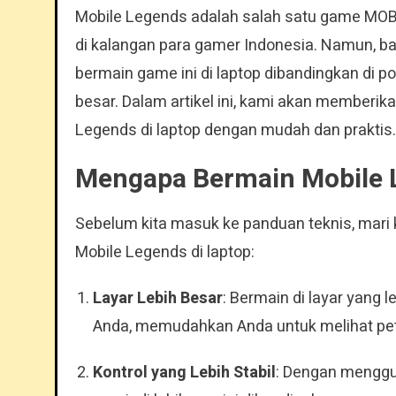
Mobile Legends adalah salah satu game MOBA 
di kalangan para gamer Indonesia. Namun, b
bermain game ini di laptop dibandingkan di p
besar. Dalam artikel ini, kami akan memberi
Legends di laptop dengan mudah dan praktis.
Mengapa Bermain Mobile L
Sebelum kita masuk ke panduan teknis, mari
Mobile Legends di laptop:
Layar Lebih Besar
: Bermain di layar yang
Anda, memudahkan Anda untuk melihat pet
Kontrol yang Lebih Stabil
: Dengan menggu