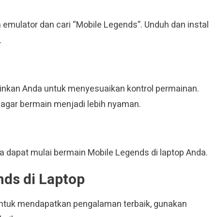
 emulator dan cari “Mobile Legends”. Unduh dan instal
.
kinkan Anda untuk menyesuaikan kontrol permainan.
gar bermain menjadi lebih nyaman.
nda dapat mulai bermain Mobile Legends di laptop Anda.
nds di Laptop
Untuk mendapatkan pengalaman terbaik, gunakan