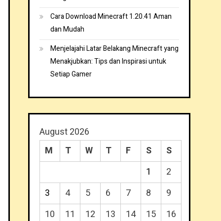
Cara Download Minecraft 1.20.41 Aman
dan Mudah
Menjelajahi Latar Belakang Minecraft yang
Menakjubkan: Tips dan Inspirasi untuk
Setiap Gamer
August 2026
M
T
W
T
F
S
S
1
2
3
4
5
6
7
8
9
10
11
12
13
14
15
16