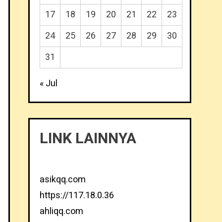
17
18
19
20
21
22
23
24
25
26
27
28
29
30
31
« Jul
LINK LAINNYA
asikqq.com
https://117.18.0.36
ahliqq.com