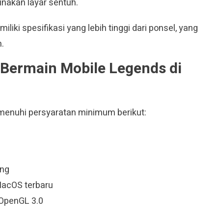
unakan layar sentuh.
liki spesifikasi yang lebih tinggi dari ponsel, yang
.
 Bermain Mobile Legends di
emenuhi persyaratan minimum berikut:
ong
MacOS terbaru
 OpenGL 3.0