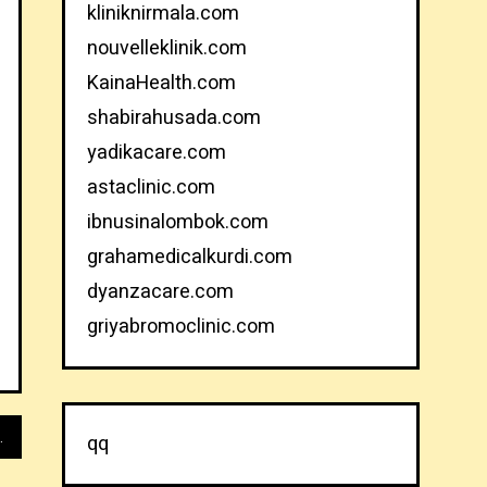
kliniknirmala.com
nouvelleklinik.com
KainaHealth.com
shabirahusada.com
yadikacare.com
astaclinic.com
ibnusinalombok.com
grahamedicalkurdi.com
dyanzacare.com
griyabromoclinic.com
raft: Tips dan Trik
qq