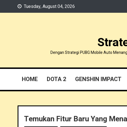
Skip
Tuesday, August 04, 2026
to
content
Strat
Dengan Strategi PUBG Mobile Auto Menang, k
HOME
DOTA 2
GENSHIN IMPACT
Temukan Fitur Baru Yang Menar