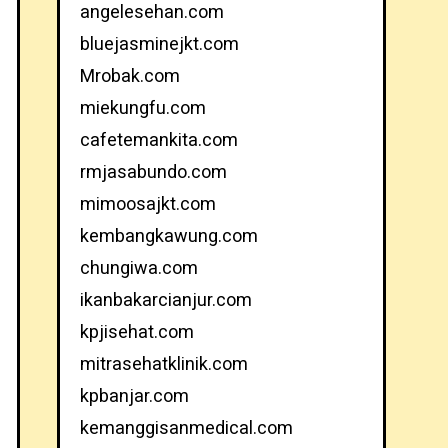
angelesehan.com
bluejasminejkt.com
Mrobak.com
miekungfu.com
cafetemankita.com
rmjasabundo.com
mimoosajkt.com
kembangkawung.com
chungiwa.com
ikanbakarcianjur.com
kpjisehat.com
mitrasehatklinik.com
kpbanjar.com
kemanggisanmedical.com