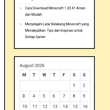
Cara Download Minecraft 1.20.41 Aman
dan Mudah
Menjelajahi Latar Belakang Minecraft yang
Menakjubkan: Tips dan Inspirasi untuk
Setiap Gamer
August 2026
M
T
W
T
F
S
S
1
2
3
4
5
6
7
8
9
10
11
12
13
14
15
16