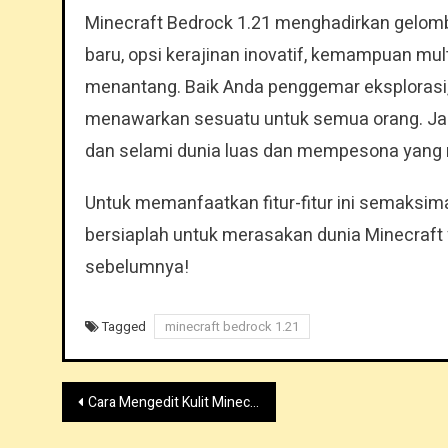
Minecraft Bedrock 1.21 menghadirkan gelom
baru, opsi kerajinan inovatif, kemampuan mu
menantang. Baik Anda penggemar eksplorasi, 
menawarkan sesuatu untuk semua orang. Jad
dan selami dunia luas dan mempesona yang 
Untuk memanfaatkan fitur-fitur ini semaksim
bersiaplah untuk merasakan dunia Minecraft
sebelumnya!
Tagged
minecraft bedrock 1.21
Post
Cara Mengedit Kulit Minecraft Anda: Panduan Langkah demi Langkah untuk Pemula
navigation