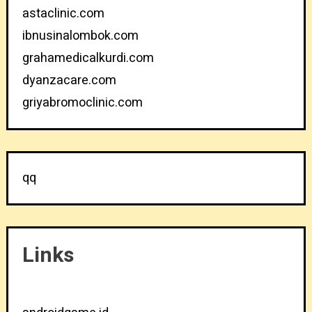
astaclinic.com
ibnusinalombok.com
grahamedicalkurdi.com
dyanzacare.com
griyabromoclinic.com
qq
Links