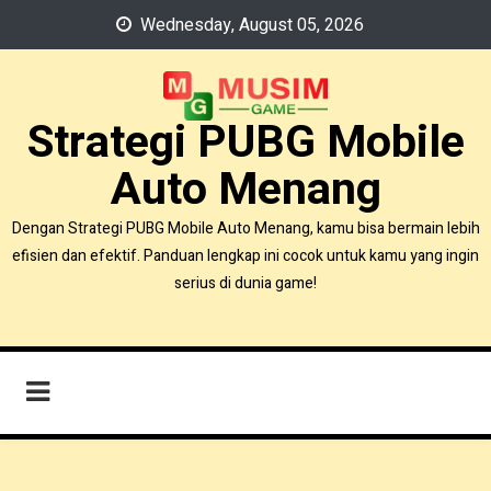
Skip
Wednesday, August 05, 2026
to
content
Strategi PUBG Mobile
Auto Menang
Dengan Strategi PUBG Mobile Auto Menang, kamu bisa bermain lebih
efisien dan efektif. Panduan lengkap ini cocok untuk kamu yang ingin
serius di dunia game!