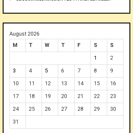
August 2026
M
T
W
T
F
S
S
1
2
3
4
5
6
7
8
9
10
11
12
13
14
15
16
17
18
19
20
21
22
23
24
25
26
27
28
29
30
31