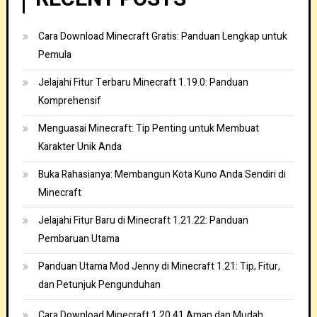
Cara Download Minecraft Gratis: Panduan Lengkap untuk
Pemula
Jelajahi Fitur Terbaru Minecraft 1.19.0: Panduan
Komprehensif
Menguasai Minecraft: Tip Penting untuk Membuat
Karakter Unik Anda
Buka Rahasianya: Membangun Kota Kuno Anda Sendiri di
Minecraft
Jelajahi Fitur Baru di Minecraft 1.21.22: Panduan
Pembaruan Utama
Panduan Utama Mod Jenny di Minecraft 1.21: Tip, Fitur,
dan Petunjuk Pengunduhan
Cara Download Minecraft 1.20.41 Aman dan Mudah