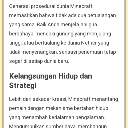
Generasi prosedural dunia Minecraft
memastikan bahwa tidak ada dua petualangan
yang sama. Baik Anda menjelajahi gua
berbahaya, mendaki gunung yang menjulang
tinggi, atau bertualang ke dunia Nether yang
tidak menyenangkan, sensasi penemuan tetap
segar di setiap dunia baru.
Kelangsungan Hidup dan
Strategi
Lebih dari sekadar kreasi, Minecraft menantang
pemain dengan mekanisme bertahan hidup
yang menambah kedalaman pengalaman.
Mengumpulkan sumber daya, membangun