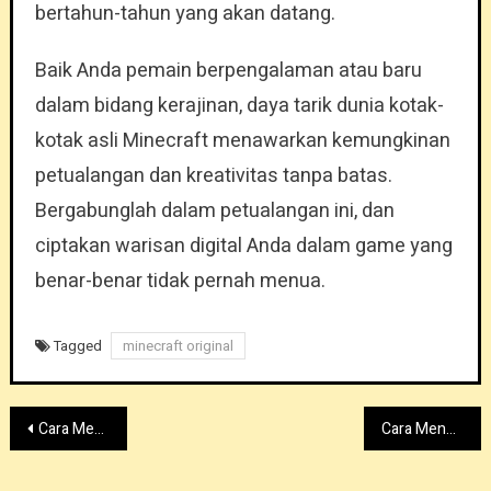
bertahun-tahun yang akan datang.
Baik Anda pemain berpengalaman atau baru
dalam bidang kerajinan, daya tarik dunia kotak-
kotak asli Minecraft menawarkan kemungkinan
petualangan dan kreativitas tanpa batas.
Bergabunglah dalam petualangan ini, dan
ciptakan warisan digital Anda dalam game yang
benar-benar tidak pernah menua.
Tagged
minecraft original
Post
Cara Mengunduh dan Menginstal Minecraft 1.12: Panduan Lengkap
Cara Mengedit Kulit Minecraft Anda: Panduan Langkah demi Langkah untuk Pemula
navigation