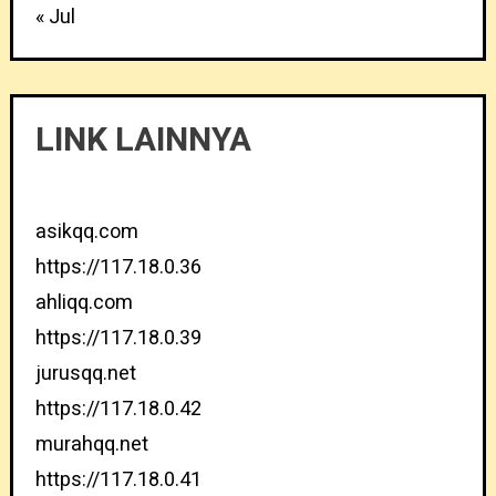
« Jul
LINK LAINNYA
asikqq.com
https://117.18.0.36
ahliqq.com
https://117.18.0.39
jurusqq.net
https://117.18.0.42
murahqq.net
https://117.18.0.41