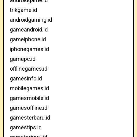
androidgame.id
trikgame.id
androidgaming.id
gameandroid.id
gameiphone.id
iphonegames.id
gamepc.id
offlinegames.id
gamesinfo.id
mobilegames.id
gamesmobile.id
gamesoffline.id
gamesterbaru.id
gamestips.id