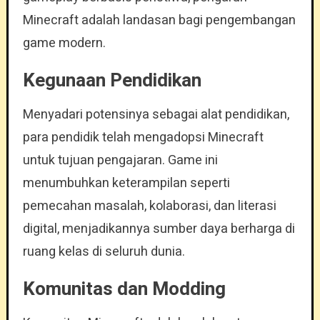
Minecraft adalah landasan bagi pengembangan
game modern.
Kegunaan Pendidikan
Menyadari potensinya sebagai alat pendidikan,
para pendidik telah mengadopsi Minecraft
untuk tujuan pengajaran. Game ini
menumbuhkan keterampilan seperti
pemecahan masalah, kolaborasi, dan literasi
digital, menjadikannya sumber daya berharga di
ruang kelas di seluruh dunia.
Komunitas dan Modding