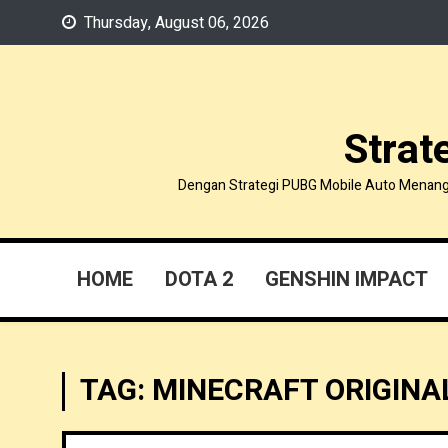
Skip
Thursday, August 06, 2026
to
content
Strat
Dengan Strategi PUBG Mobile Auto Menang, k
HOME
DOTA 2
GENSHIN IMPACT
TAG:
MINECRAFT ORIGINA