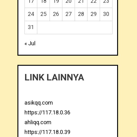
17
18
19
20
21
22
23
24
25
26
27
28
29
30
31
« Jul
LINK LAINNYA
asikqq.com
https://117.18.0.36
ahliqq.com
https://117.18.0.39