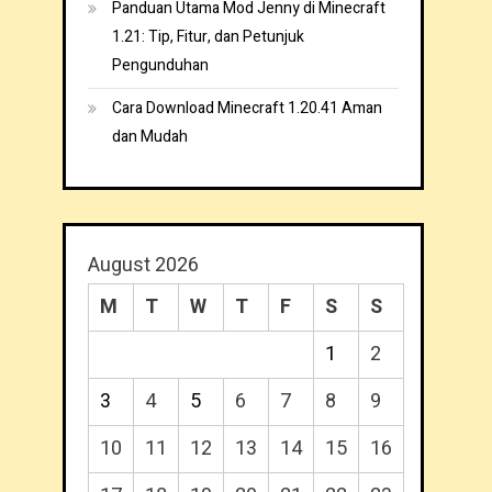
Panduan Utama Mod Jenny di Minecraft
1.21: Tip, Fitur, dan Petunjuk
Pengunduhan
Cara Download Minecraft 1.20.41 Aman
dan Mudah
August 2026
M
T
W
T
F
S
S
1
2
3
4
5
6
7
8
9
10
11
12
13
14
15
16