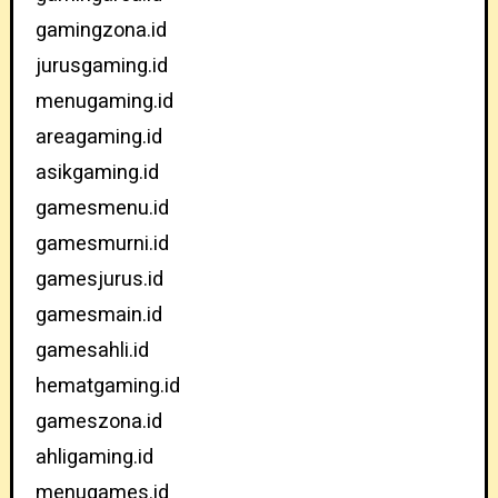
gamingzona.id
jurusgaming.id
menugaming.id
areagaming.id
asikgaming.id
gamesmenu.id
gamesmurni.id
gamesjurus.id
gamesmain.id
gamesahli.id
hematgaming.id
gameszona.id
ahligaming.id
menugames.id