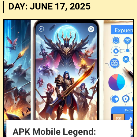
DAY:
JUNE 17, 2025
APK Mobile Legend: