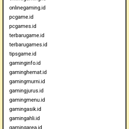
onlinegaming.id
pcgame.id
pcgames.id
terbarugame.id
terbarugames.id
tipsgame.id
gaminginfo.id
gaminghemat.id
gamingmurni.id
gamingjurus.id
gamingmenu.id
gamingasik.id
gamingahli.id
gamingarea.id