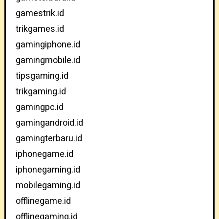
gamestrik.id
trikgames.id
gamingiphone.id
gamingmobile.id
tipsgaming.id
trikgaming.id
gamingpc.id
gamingandroid.id
gamingterbaru.id
iphonegame.id
iphonegaming.id
mobilegaming.id
offlinegame.id
offlinegaming.id