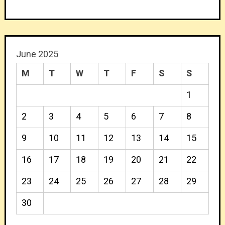
June 2025
M
T
W
T
F
S
S
1
2
3
4
5
6
7
8
9
10
11
12
13
14
15
16
17
18
19
20
21
22
23
24
25
26
27
28
29
30