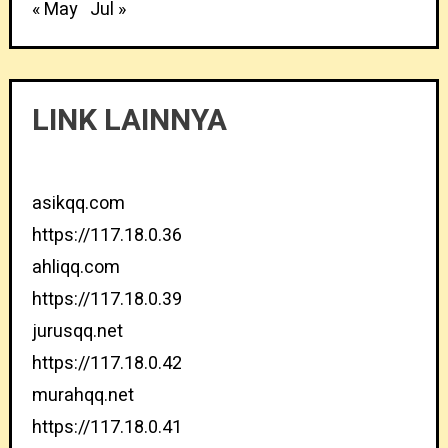
« May
Jul »
LINK LAINNYA
asikqq.com
https://117.18.0.36
ahliqq.com
https://117.18.0.39
jurusqq.net
https://117.18.0.42
murahqq.net
https://117.18.0.41