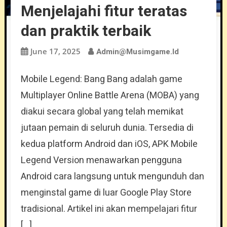
Menjelajahi fitur teratas
dan praktik terbaik
June 17, 2025
Admin@musimgame.id
Mobile Legend: Bang Bang adalah game
Multiplayer Online Battle Arena (MOBA) yang
diakui secara global yang telah memikat
jutaan pemain di seluruh dunia. Tersedia di
kedua platform Android dan iOS, APK Mobile
Legend Version menawarkan pengguna
Android cara langsung untuk mengunduh dan
menginstal game di luar Google Play Store
tradisional. Artikel ini akan mempelajari fitur
[…]