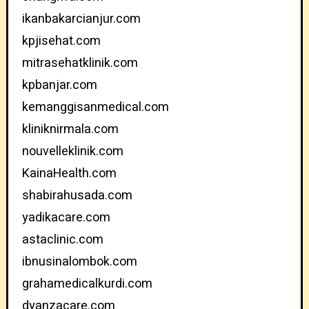
ikanbakarcianjur.com
kpjisehat.com
mitrasehatklinik.com
kpbanjar.com
kemanggisanmedical.com
kliniknirmala.com
nouvelleklinik.com
KainaHealth.com
shabirahusada.com
yadikacare.com
astaclinic.com
ibnusinalombok.com
grahamedicalkurdi.com
dyanzacare.com