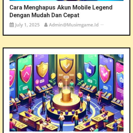
Cara Menghapus Akun Mobile Legend
Dengan Mudah Dan Cepat
July 1, 2025
Admin@musimgame.id