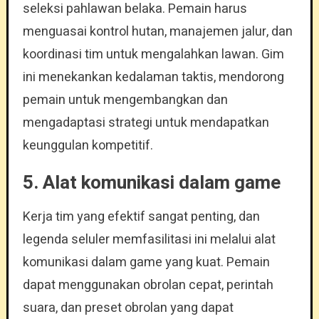
seleksi pahlawan belaka. Pemain harus
menguasai kontrol hutan, manajemen jalur, dan
koordinasi tim untuk mengalahkan lawan. Gim
ini menekankan kedalaman taktis, mendorong
pemain untuk mengembangkan dan
mengadaptasi strategi untuk mendapatkan
keunggulan kompetitif.
5.
Alat komunikasi dalam game
Kerja tim yang efektif sangat penting, dan
legenda seluler memfasilitasi ini melalui alat
komunikasi dalam game yang kuat. Pemain
dapat menggunakan obrolan cepat, perintah
suara, dan preset obrolan yang dapat