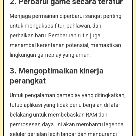
2.
Perbarui game secara teratur
Menjaga permainan diperbarui sangat penting
untuk mengakses fitur, pahlawan, dan
perbaikan baru. Pembaruan rutin juga
menambal kerentanan potensial, memastikan
lingkungan gameplay yang aman.
3.
Mengoptimalkan kinerja
perangkat
Untuk pengalaman gameplay yang ditingkatkan,
tutup aplikasi yang tidak perlu berjalan di latar
belakang untuk membebaskan RAM dan
pemrosesan daya. Ini akan membantu legenda
seluler berjalan lebih lancar dan mengurangi