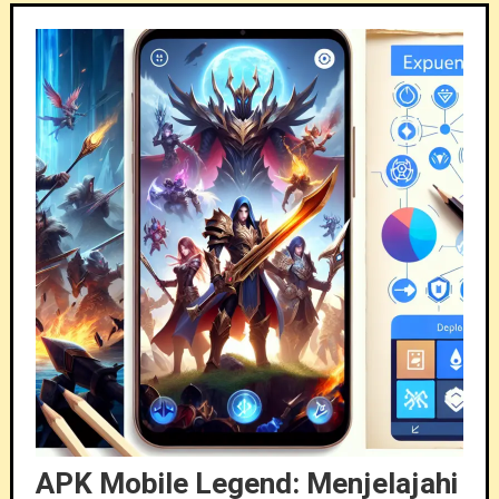
APK Mobile Legend: Menjelajahi