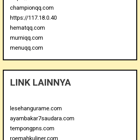
championqq.com
https://117.18.0.40
hematqq.com
murniqq.com
menuqq.com
LINK LAINNYA
lesehangurame.com
ayambakar7saudara.com
tempongpns.com
roemahkuliner.com