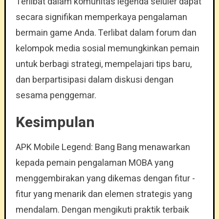
Terlibat dalam komunitas legenda seluler dapat
secara signifikan memperkaya pengalaman
bermain game Anda. Terlibat dalam forum dan
kelompok media sosial memungkinkan pemain
untuk berbagi strategi, mempelajari tips baru,
dan berpartisipasi dalam diskusi dengan
sesama penggemar.
Kesimpulan
APK Mobile Legend: Bang Bang menawarkan
kepada pemain pengalaman MOBA yang
menggembirakan yang dikemas dengan fitur -
fitur yang menarik dan elemen strategis yang
mendalam. Dengan mengikuti praktik terbaik