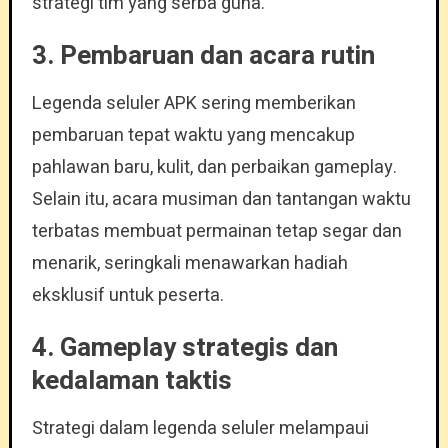
strategi tim yang serba guna.
3.
Pembaruan dan acara rutin
Legenda seluler APK sering memberikan
pembaruan tepat waktu yang mencakup
pahlawan baru, kulit, dan perbaikan gameplay.
Selain itu, acara musiman dan tantangan waktu
terbatas membuat permainan tetap segar dan
menarik, seringkali menawarkan hadiah
eksklusif untuk peserta.
4.
Gameplay strategis dan
kedalaman taktis
Strategi dalam legenda seluler melampaui