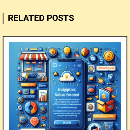
RELATED POSTS