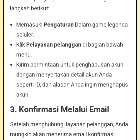
langkah berikut:
Memasuki
Pengaturan
Dalam game legenda
seluler.
Klik
Pelayanan pelanggan
di bagian bawah
menu.
Kirim permintaan untuk penghapusan akun
dengan menyertakan detail akun Anda
seperti ID, dan alasan Anda ingin menghapus
akun.
3. Konfirmasi Melalui Email
Setelah menghubungi layanan pelanggan, Anda
mungkin akan menerima email konfirmasi.