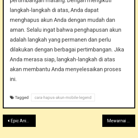
pertimbangan matang. Dengan mengikuti
langkah-langkah di atas, Anda dapat
menghapus akun Anda dengan mudah dan
aman. Selalu ingat bahwa penghapusan akun
adalah langkah yang permanen dan perlu
dilakukan dengan berbagai pertimbangan. Jika
Anda merasa siap, langkah-langkah di atas
akan membantu Anda menyelesaikan proses
ini.
Tagged
cara-hapus-akun-mobile-legend
Post
Epic Anime Crossover di Mobile Legends: Fusion of Worlds
Mewarnai Mobile Legends: Tips dan Trik Menarik untuk Menghidupkan Hero Anda
navigation