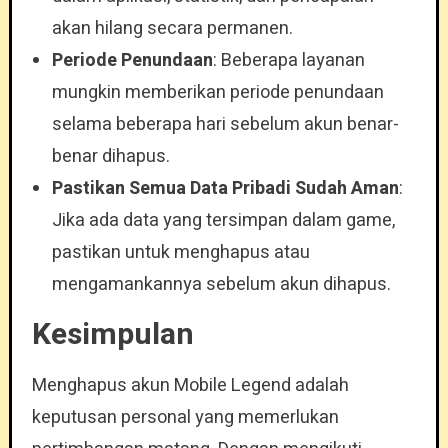
akan hilang secara permanen.
Periode Penundaan
: Beberapa layanan
mungkin memberikan periode penundaan
selama beberapa hari sebelum akun benar-
benar dihapus.
Pastikan Semua Data Pribadi Sudah Aman
:
Jika ada data yang tersimpan dalam game,
pastikan untuk menghapus atau
mengamankannya sebelum akun dihapus.
Kesimpulan
Menghapus akun Mobile Legend adalah
keputusan personal yang memerlukan