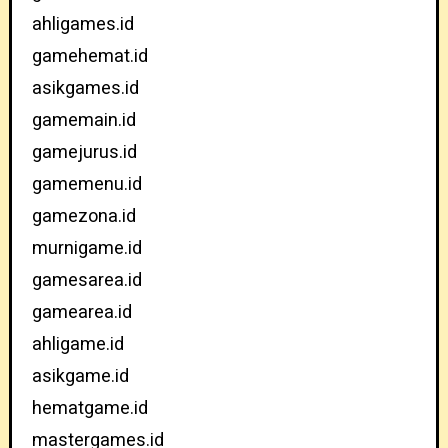
ahligames.id
gamehemat.id
asikgames.id
gamemain.id
gamejurus.id
gamemenu.id
gamezona.id
murnigame.id
gamesarea.id
gamearea.id
ahligame.id
asikgame.id
hematgame.id
mastergames.id