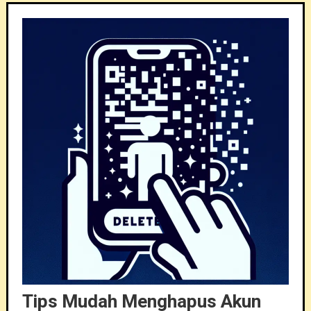
Tips Mudah Menghapus Akun