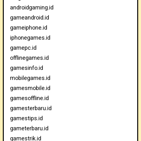
androidgaming.id
gameandroid.id
gameiphone.id
iphonegames.id
gamepc.id
offlinegames.id
gamesinfo.id
mobilegames.id
gamesmobile.id
gamesoffline.id
gamesterbaru.id
gamestips.id
gameterbaru.id
gamestrik.id