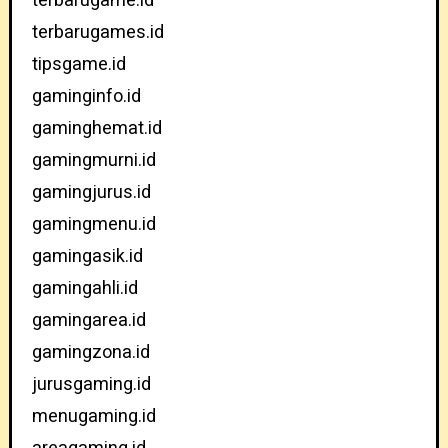
terbarugame.id
terbarugames.id
tipsgame.id
gaminginfo.id
gaminghemat.id
gamingmurni.id
gamingjurus.id
gamingmenu.id
gamingasik.id
gamingahli.id
gamingarea.id
gamingzona.id
jurusgaming.id
menugaming.id