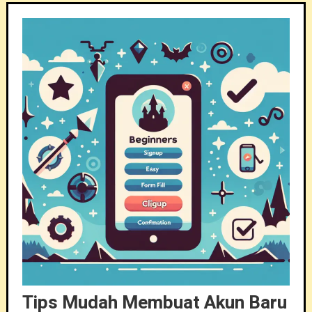
Tips Mudah Membuat Akun Baru