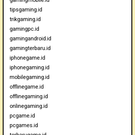
gamingmobile.id
tipsgaming.id
trikgaming.id
gamingpc.id
gamingandroid.id
gamingterbaru.id
iphonegame.id
iphonegaming.id
mobilegaming.id
offlinegame.id
offlinegaming.id
onlinegaming.id
pcgame.id
pcgames.id