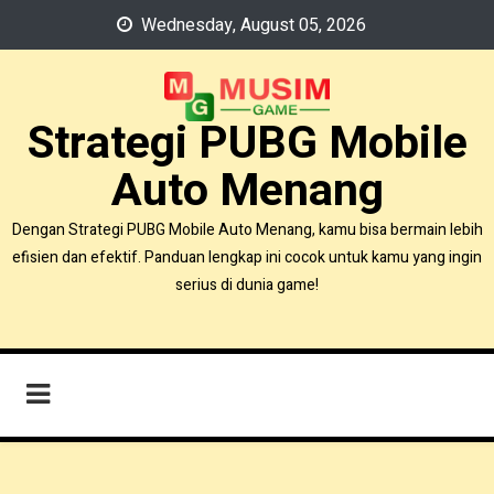
Skip
Wednesday, August 05, 2026
to
content
Strategi PUBG Mobile
Auto Menang
Dengan Strategi PUBG Mobile Auto Menang, kamu bisa bermain lebih
efisien dan efektif. Panduan lengkap ini cocok untuk kamu yang ingin
serius di dunia game!