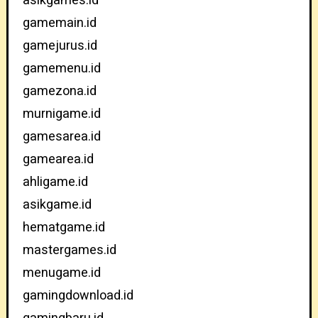
asikgames.id
gamemain.id
gamejurus.id
gamemenu.id
gamezona.id
murnigame.id
gamesarea.id
gamearea.id
ahligame.id
asikgame.id
hematgame.id
mastergames.id
menugame.id
gamingdownload.id