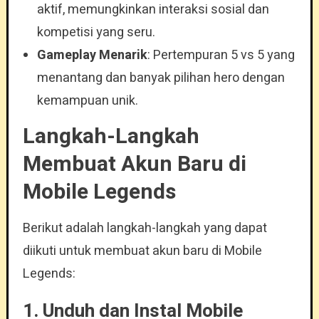
aktif, memungkinkan interaksi sosial dan
kompetisi yang seru.
Gameplay Menarik
: Pertempuran 5 vs 5 yang
menantang dan banyak pilihan hero dengan
kemampuan unik.
Langkah-Langkah
Membuat Akun Baru di
Mobile Legends
Berikut adalah langkah-langkah yang dapat
diikuti untuk membuat akun baru di Mobile
Legends:
1.
Unduh dan Instal Mobile