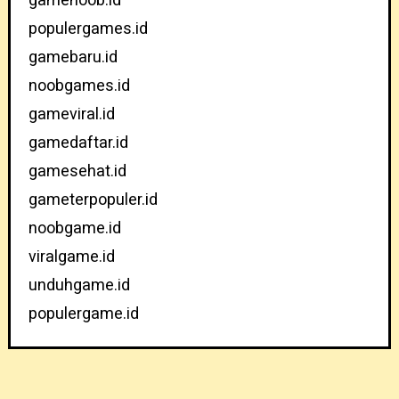
gamenoob.id
populergames.id
gamebaru.id
noobgames.id
gameviral.id
gamedaftar.id
gamesehat.id
gameterpopuler.id
noobgame.id
viralgame.id
unduhgame.id
populergame.id