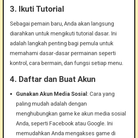
3.
Ikuti Tutorial
Sebagai pemain baru, Anda akan langsung
diarahkan untuk mengikuti tutorial dasar. Ini
adalah langkah penting bagi pemula untuk
memahami dasar-dasar permainan seperti
kontrol, cara bermain, dan fungsi setiap menu.
4.
Daftar dan Buat Akun
Gunakan Akun Media Sosial
: Cara yang
paling mudah adalah dengan
menghubungkan game ke akun media sosial
Anda, seperti Facebook atau Google. Ini
memudahkan Anda mengakses game di