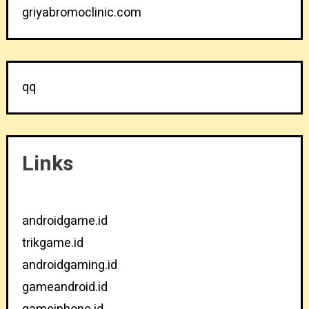
griyabromoclinic.com
qq
Links
androidgame.id
trikgame.id
androidgaming.id
gameandroid.id