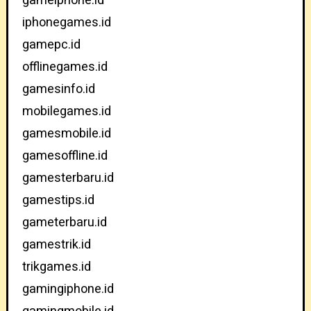
gameiphone.id
iphonegames.id
gamepc.id
offlinegames.id
gamesinfo.id
mobilegames.id
gamesmobile.id
gamesoffline.id
gamesterbaru.id
gamestips.id
gameterbaru.id
gamestrik.id
trikgames.id
gamingiphone.id