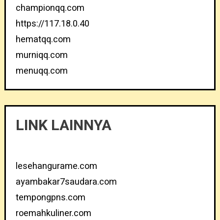
championqq.com
https://117.18.0.40
hematqq.com
murniqq.com
menuqq.com
LINK LAINNYA
lesehangurame.com
ayambakar7saudara.com
tempongpns.com
roemahkuliner.com