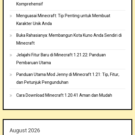
Komprehensif
Menguasai Minecraft: Tip Penting untuk Membuat
Karakter Unik Anda
Buka Rahasianya: Membangun Kota Kuno Anda Sendiri di
Minecraft
Jelajahi Fitur Baru di Minecraft 1.21.22: Panduan
Pembaruan Utama
Panduan Utama Mod Jenny di Minecraft 1.21: Tip, Fitur,
dan Petunjuk Pengunduhan
Cara Download Minecraft 1.20.41 Aman dan Mudah
August 2026