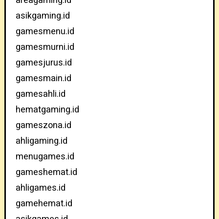
areagaming.id
asikgaming.id
gamesmenu.id
gamesmurni.id
gamesjurus.id
gamesmain.id
gamesahli.id
hematgaming.id
gameszona.id
ahligaming.id
menugames.id
gameshemat.id
ahligames.id
gamehemat.id