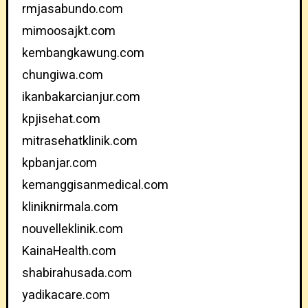
rmjasabundo.com
mimoosajkt.com
kembangkawung.com
chungiwa.com
ikanbakarcianjur.com
kpjisehat.com
mitrasehatklinik.com
kpbanjar.com
kemanggisanmedical.com
kliniknirmala.com
nouvelleklinik.com
KainaHealth.com
shabirahusada.com
yadikacare.com