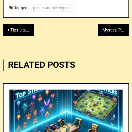
Tagged
pantun-mobile-legend
Post
Tips Jitu Cara Bermain Mobile Legend untuk Pemula
Mystical Powerhouse: Menguasai Chang’e di Mobile Legends
navigation
RELATED POSTS