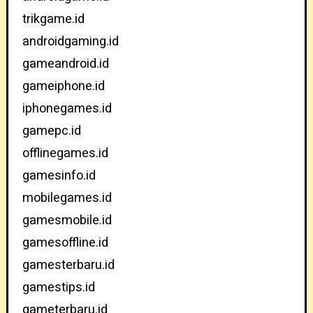
trikgame.id
androidgaming.id
gameandroid.id
gameiphone.id
iphonegames.id
gamepc.id
offlinegames.id
gamesinfo.id
mobilegames.id
gamesmobile.id
gamesoffline.id
gamesterbaru.id
gamestips.id
gameterbaru.id