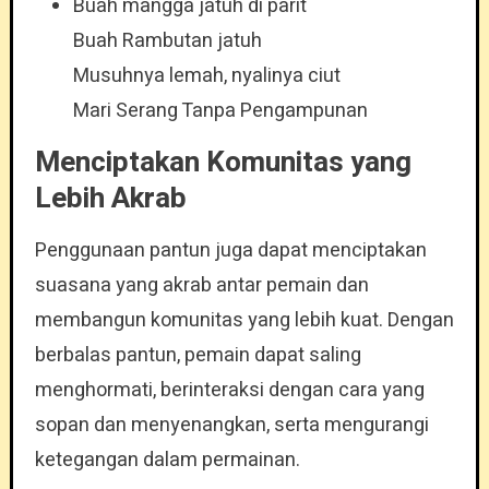
Buah mangga jatuh di parit
Buah Rambutan jatuh
Musuhnya lemah, nyalinya ciut
Mari Serang Tanpa Pengampunan
Menciptakan Komunitas yang
Lebih Akrab
Penggunaan pantun juga dapat menciptakan
suasana yang akrab antar pemain dan
membangun komunitas yang lebih kuat. Dengan
berbalas pantun, pemain dapat saling
menghormati, berinteraksi dengan cara yang
sopan dan menyenangkan, serta mengurangi
ketegangan dalam permainan.