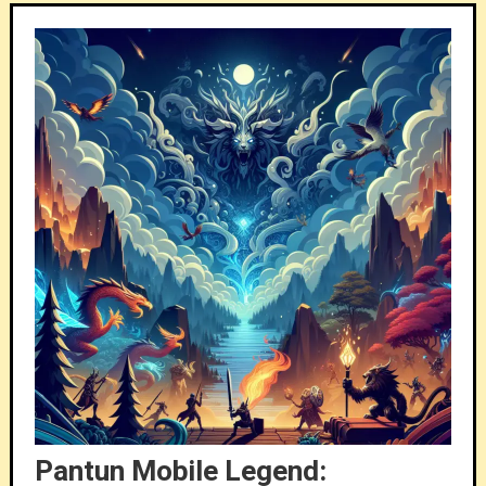
Pantun Mobile Legend: