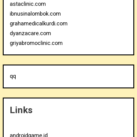
astaclinic.com
ibnusinalombok.com
grahamedicalkurdi.com
dyanzacare.com
griyabromoclinic.com
qq
Links
androidgame.id