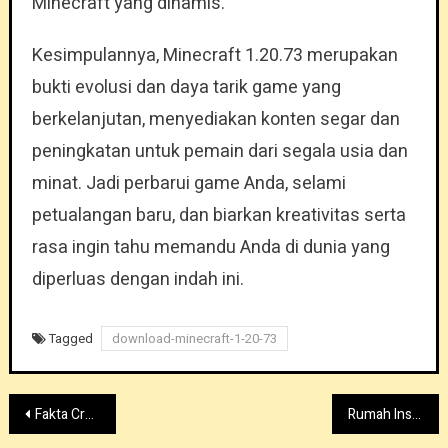
Minecraft yang dinamis.
Kesimpulannya, Minecraft 1.20.73 merupakan
bukti evolusi dan daya tarik game yang
berkelanjutan, menyediakan konten segar dan
peningkatan untuk pemain dari segala usia dan
minat. Jadi perbarui game Anda, selami
petualangan baru, dan biarkan kreativitas serta
rasa ingin tahu memandu Anda di dunia yang
diperluas dengan indah ini.
Tagged
download-minecraft-1-20-73
Post
Fakta Creeper Legendaris dan Bagaimana Mereka Membentuk Sejarah Minecraft
Rumah Inspiratif di Minecraft: Tips dan Trik Membuatnya