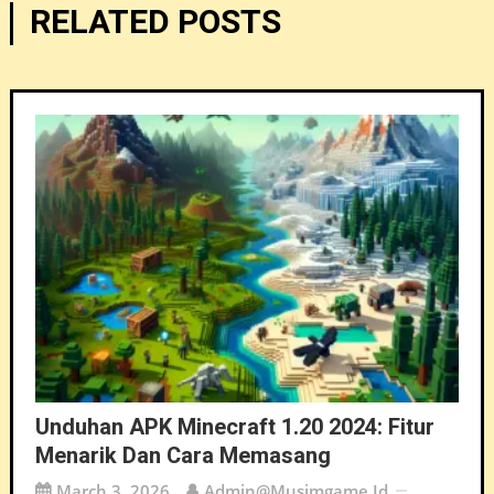
RELATED POSTS
Unduhan APK Minecraft 1.20 2024: Fitur
Menarik Dan Cara Memasang
March 3, 2026
Admin@musimgame.id