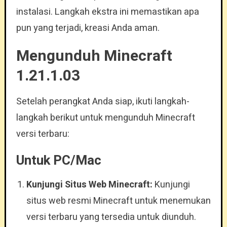
instalasi. Langkah ekstra ini memastikan apa
pun yang terjadi, kreasi Anda aman.
Mengunduh Minecraft
1.21.1.03
Setelah perangkat Anda siap, ikuti langkah-
langkah berikut untuk mengunduh Minecraft
versi terbaru:
Untuk PC/Mac
Kunjungi Situs Web Minecraft:
Kunjungi
situs web resmi Minecraft untuk menemukan
versi terbaru yang tersedia untuk diunduh.