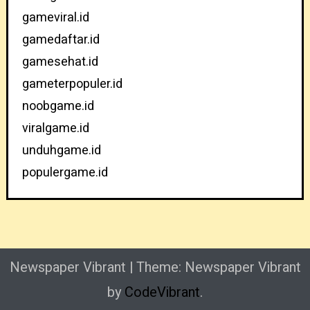
gameviral.id
gamedaftar.id
gamesehat.id
gameterpopuler.id
noobgame.id
viralgame.id
unduhgame.id
populergame.id
Newspaper Vibrant
|
Theme: Newspaper Vibrant
by
CodeVibrant
.