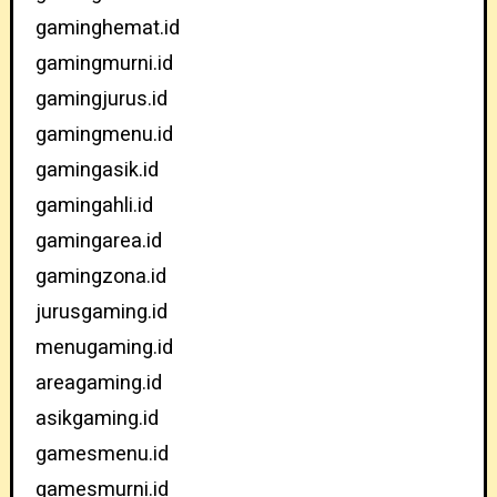
gaminghemat.id
gamingmurni.id
gamingjurus.id
gamingmenu.id
gamingasik.id
gamingahli.id
gamingarea.id
gamingzona.id
jurusgaming.id
menugaming.id
areagaming.id
asikgaming.id
gamesmenu.id
gamesmurni.id