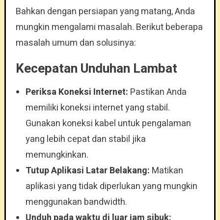
Bahkan dengan persiapan yang matang, Anda
mungkin mengalami masalah. Berikut beberapa
masalah umum dan solusinya:
Kecepatan Unduhan Lambat
Periksa Koneksi Internet:
Pastikan Anda
memiliki koneksi internet yang stabil.
Gunakan koneksi kabel untuk pengalaman
yang lebih cepat dan stabil jika
memungkinkan.
Tutup Aplikasi Latar Belakang:
Matikan
aplikasi yang tidak diperlukan yang mungkin
menggunakan bandwidth.
Unduh pada waktu di luar jam sibuk: