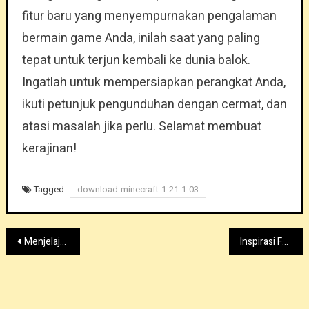
fitur baru yang menyempurnakan pengalaman
bermain game Anda, inilah saat yang paling
tepat untuk terjun kembali ke dunia balok.
Ingatlah untuk mempersiapkan perangkat Anda,
ikuti petunjuk pengunduhan dengan cermat, dan
atasi masalah jika perlu. Selamat membuat
kerajinan!
Tagged
download-minecraft-1-21-1-03
Post
Menjelajahi Fitur Baru di Minecraft 1.18.0: Panduan Mengunduh Pembaruan Terbaru
Inspirasi Font dari Minecraft: Panduan Kesempurnaan Piksel
navigation