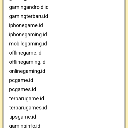
gamingandroid.id
gamingterbaru.id
iphonegame.id
iphonegaming.id
mobilegaming.id
offlinegame.id
offlinegaming.id
onlinegaming.id
pcgame.id
pcgames.id
terbarugame.id
terbarugames.id
tipsgame.id
gaminginfo.id