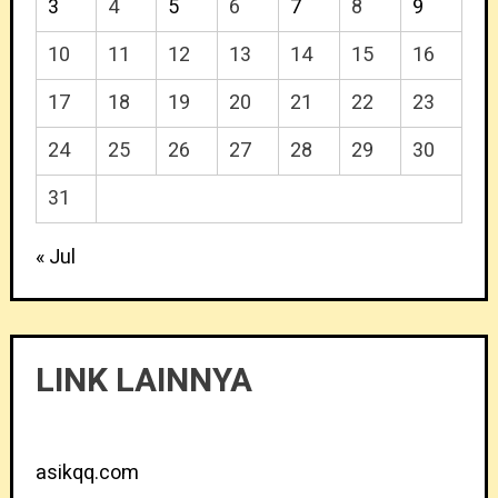
3
4
5
6
7
8
9
10
11
12
13
14
15
16
17
18
19
20
21
22
23
24
25
26
27
28
29
30
31
« Jul
LINK LAINNYA
asikqq.com