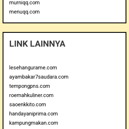
murniqq.com
menuqq.com
LINK LAINNYA
lesehangurame.com
ayambakar7saudara.com
tempongpns.com
roemahkuliner.com
saoenkkito.com
handayaniprima.com
kampungmakan.com