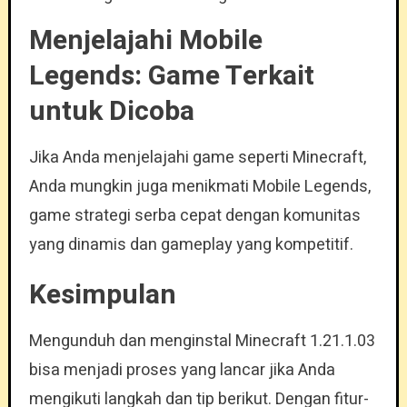
Menjelajahi Mobile
Legends: Game Terkait
untuk Dicoba
Jika Anda menjelajahi game seperti Minecraft,
Anda mungkin juga menikmati Mobile Legends,
game strategi serba cepat dengan komunitas
yang dinamis dan gameplay yang kompetitif.
Kesimpulan
Mengunduh dan menginstal Minecraft 1.21.1.03
bisa menjadi proses yang lancar jika Anda
mengikuti langkah dan tip berikut. Dengan fitur-