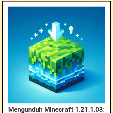
Mengunduh Minecraft 1.21.1.03: