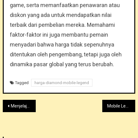
game, serta memanfaatkan penawaran atau
diskon yang ada untuk mendapatkan nilai
terbaik dari pembelian mereka. Memahami
faktor-faktor ini juga membantu pemain
menyadari bahwa harga tidak sepenuhnya
ditentukan oleh pengembang, tetapi juga oleh
dinamika pasar global yang terus berubah.
Tagged
harga-diamond-mobile-legend
Post
Menjelajahi Kontroversi: Legenda Seluler dan Pendekatannya terhadap Seksualisasi Karakter
Mobile Legend Asal Usul Negara
navigation