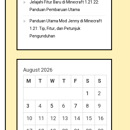
Jelajahi Fitur Baru di Minecraft 1.21.22:
Panduan Pembaruan Utama
Panduan Utama Mod Jenny di Minecraft
1.21: Tip, Fitur, dan Petunjuk
Pengunduhan
August 2026
M
T
W
T
F
S
S
1
2
3
4
5
6
7
8
9
10
11
12
13
14
15
16