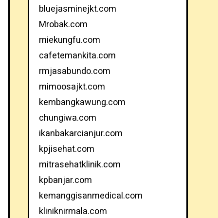
bluejasminejkt.com
Mrobak.com
miekungfu.com
cafetemankita.com
rmjasabundo.com
mimoosajkt.com
kembangkawung.com
chungiwa.com
ikanbakarcianjur.com
kpjisehat.com
mitrasehatklinik.com
kpbanjar.com
kemanggisanmedical.com
kliniknirmala.com