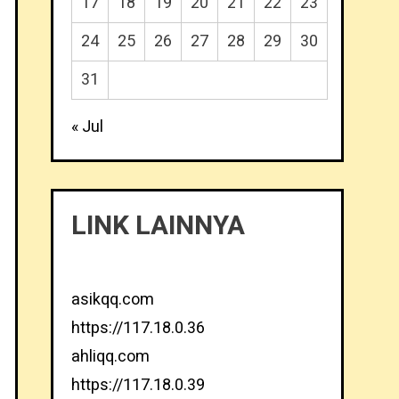
17
18
19
20
21
22
23
24
25
26
27
28
29
30
31
« Jul
LINK LAINNYA
asikqq.com
https://117.18.0.36
ahliqq.com
https://117.18.0.39