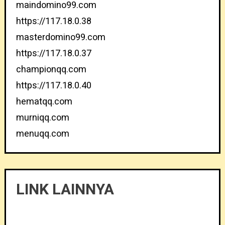
maindomino99.com
https://117.18.0.38
masterdomino99.com
https://117.18.0.37
championqq.com
https://117.18.0.40
hematqq.com
murniqq.com
menuqq.com
LINK LAINNYA