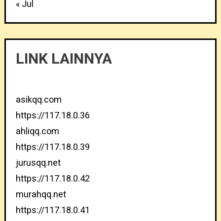
« Jul
LINK LAINNYA
asikqq.com
https://117.18.0.36
ahliqq.com
https://117.18.0.39
jurusqq.net
https://117.18.0.42
murahqq.net
https://117.18.0.41