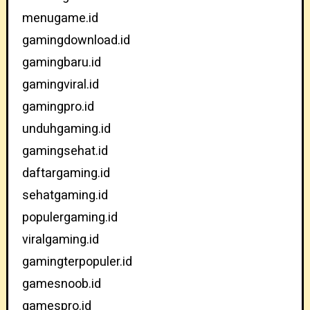
menugame.id
gamingdownload.id
gamingbaru.id
gamingviral.id
gamingpro.id
unduhgaming.id
gamingsehat.id
daftargaming.id
sehatgaming.id
populergaming.id
viralgaming.id
gamingterpopuler.id
gamesnoob.id
gamespro.id