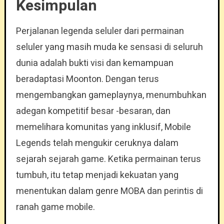
Kesimpulan
Perjalanan legenda seluler dari permainan
seluler yang masih muda ke sensasi di seluruh
dunia adalah bukti visi dan kemampuan
beradaptasi Moonton. Dengan terus
mengembangkan gameplaynya, menumbuhkan
adegan kompetitif besar -besaran, dan
memelihara komunitas yang inklusif, Mobile
Legends telah mengukir ceruknya dalam
sejarah sejarah game. Ketika permainan terus
tumbuh, itu tetap menjadi kekuatan yang
menentukan dalam genre MOBA dan perintis di
ranah game mobile.