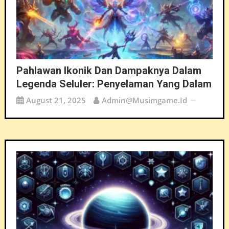
Pahlawan Ikonik Dan Dampaknya Dalam
Legenda Seluler: Penyelaman Yang Dalam
August 21, 2025
Admin@musimgame.id