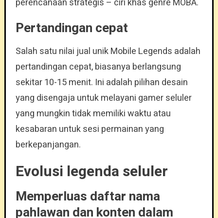
perencanaan strategis – ciri khas genre MOBA.
Pertandingan cepat
Salah satu nilai jual unik Mobile Legends adalah
pertandingan cepat, biasanya berlangsung
sekitar 10-15 menit. Ini adalah pilihan desain
yang disengaja untuk melayani gamer seluler
yang mungkin tidak memiliki waktu atau
kesabaran untuk sesi permainan yang
berkepanjangan.
Evolusi legenda seluler
Memperluas daftar nama
pahlawan dan konten dalam