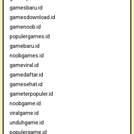
gamesbaru.id
gamesdownload.id
gamenoob.id
populergames.id
gamebaru.id
noobgames.id
gameviral.id
gamedaftar.id
gamesehat.id
gameterpopuler.id
noobgame.id
viralgame.id
unduhgame.id
populergame.id