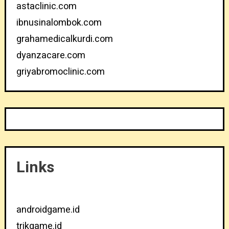
astaclinic.com
ibnusinalombok.com
grahamedicalkurdi.com
dyanzacare.com
griyabromoclinic.com
Links
androidgame.id
trikgame.id