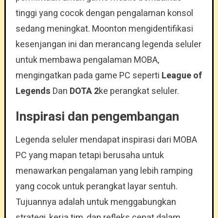
tinggi yang cocok dengan pengalaman konsol
sedang meningkat. Moonton mengidentifikasi
kesenjangan ini dan merancang legenda seluler
untuk membawa pengalaman MOBA,
mengingatkan pada game PC seperti
League of
Legends
Dan
DOTA 2
ke perangkat seluler.
Inspirasi dan pengembangan
Legenda seluler mendapat inspirasi dari MOBA
PC yang mapan tetapi berusaha untuk
menawarkan pengalaman yang lebih ramping
yang cocok untuk perangkat layar sentuh.
Tujuannya adalah untuk menggabungkan
strategi, kerja tim, dan refleks cepat dalam