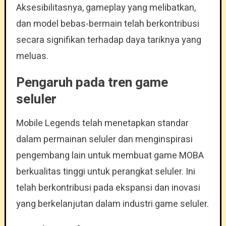
Aksesibilitasnya, gameplay yang melibatkan,
dan model bebas-bermain telah berkontribusi
secara signifikan terhadap daya tariknya yang
meluas.
Pengaruh pada tren game
seluler
Mobile Legends telah menetapkan standar
dalam permainan seluler dan menginspirasi
pengembang lain untuk membuat game MOBA
berkualitas tinggi untuk perangkat seluler. Ini
telah berkontribusi pada ekspansi dan inovasi
yang berkelanjutan dalam industri game seluler.