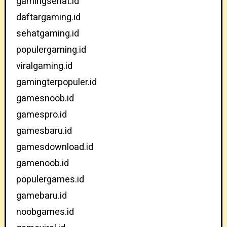
gamingsehat.id
daftargaming.id
sehatgaming.id
populergaming.id
viralgaming.id
gamingterpopuler.id
gamesnoob.id
gamespro.id
gamesbaru.id
gamesdownload.id
gamenoob.id
populergames.id
gamebaru.id
noobgames.id