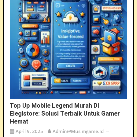
Top Up Mobile Legend Murah Di
Elegistore: Solusi Terbaik Untuk Gamer
Hemat
April 9, 2025
Admin@musimgame.id