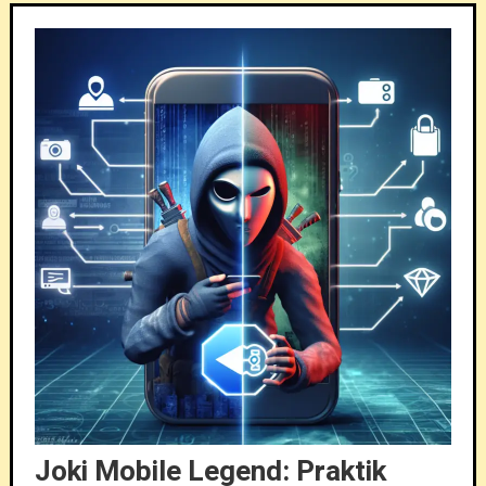
Joki Mobile Legend: Praktik