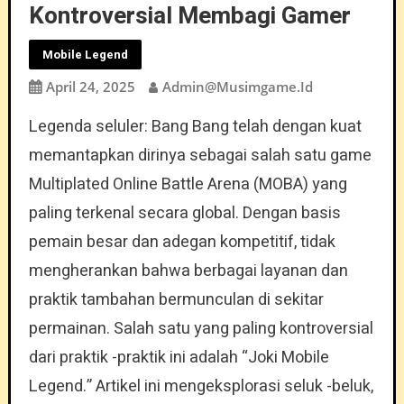
Kontroversial Membagi Gamer
Mobile Legend
April 24, 2025
Admin@musimgame.id
Legenda seluler: Bang Bang telah dengan kuat
memantapkan dirinya sebagai salah satu game
Multiplated Online Battle Arena (MOBA) yang
paling terkenal secara global. Dengan basis
pemain besar dan adegan kompetitif, tidak
mengherankan bahwa berbagai layanan dan
praktik tambahan bermunculan di sekitar
permainan. Salah satu yang paling kontroversial
dari praktik -praktik ini adalah “Joki Mobile
Legend.” Artikel ini mengeksplorasi seluk -beluk,