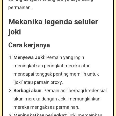
permainan.
Mekanika legenda seluler
joki
Cara kerjanya
Menyewa Joki
: Pemain yang ingin
meningkatkan peringkat mereka atau
mencapai tonggak penting memilih untuk
‘joki’ atau pemain proxy.
Berbagi akun
: Pemain asli berbagi kredensial
akun mereka dengan Joki, memungkinkan
mereka mengakses permainan.
Meningkatkan peringkat
: Joki memainkan