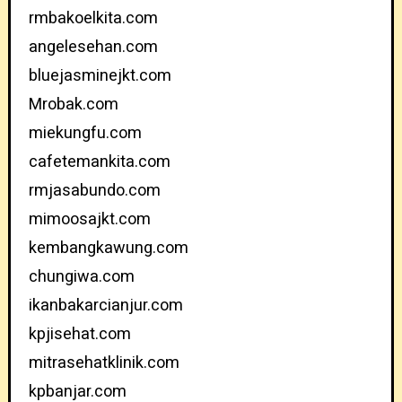
rmbakoelkita.com
angelesehan.com
bluejasminejkt.com
Mrobak.com
miekungfu.com
cafetemankita.com
rmjasabundo.com
mimoosajkt.com
kembangkawung.com
chungiwa.com
ikanbakarcianjur.com
kpjisehat.com
mitrasehatklinik.com
kpbanjar.com