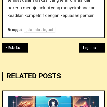
terlibat dalam diskusi yang terinformasi dan
bekerja menuju solusi yang menyeimbangkan
keadilan kompetitif dengan kepuasan pemain.
Tagged
joki-mobile-legend
Post
Buka Kunci Imbalan Eksklusif Dengan Legenda Seluler Kode Redeem
Legenda Mobile Hentai: Menjelajahi fandom yang luas dan kreasi artistik
navigation
RELATED POSTS