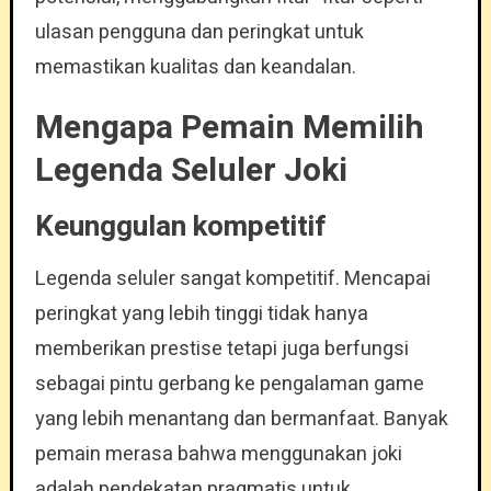
ulasan pengguna dan peringkat untuk
memastikan kualitas dan keandalan.
Mengapa Pemain Memilih
Legenda Seluler Joki
Keunggulan kompetitif
Legenda seluler sangat kompetitif. Mencapai
peringkat yang lebih tinggi tidak hanya
memberikan prestise tetapi juga berfungsi
sebagai pintu gerbang ke pengalaman game
yang lebih menantang dan bermanfaat. Banyak
pemain merasa bahwa menggunakan joki
adalah pendekatan pragmatis untuk