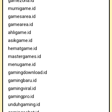
gamezona.id
murnigame.id
gamesarea.id
gamearea.id
ahligame.id
asikgame.id
hematgame.id
mastergames.id
menugame.id
gamingdownload.id
gamingbaru.id
gamingviral.id
gamingpro.id
unduhgaming.id