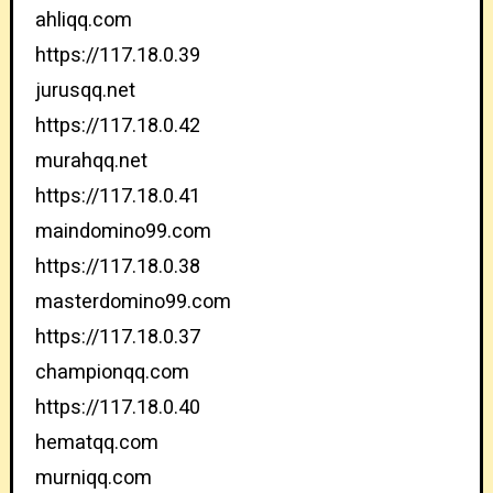
ahliqq.com
https://117.18.0.39
jurusqq.net
https://117.18.0.42
murahqq.net
https://117.18.0.41
maindomino99.com
https://117.18.0.38
masterdomino99.com
https://117.18.0.37
championqq.com
https://117.18.0.40
hematqq.com
murniqq.com