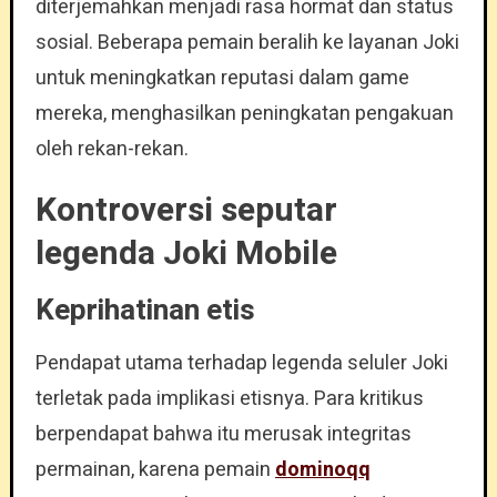
diterjemahkan menjadi rasa hormat dan status
sosial. Beberapa pemain beralih ke layanan Joki
untuk meningkatkan reputasi dalam game
mereka, menghasilkan peningkatan pengakuan
oleh rekan-rekan.
Kontroversi seputar
legenda Joki Mobile
Keprihatinan etis
Pendapat utama terhadap legenda seluler Joki
terletak pada implikasi etisnya. Para kritikus
berpendapat bahwa itu merusak integritas
permainan, karena pemain
dominoqq