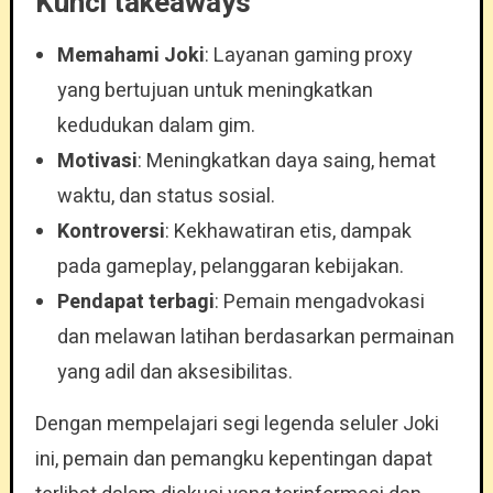
Kunci takeaways
Memahami Joki
: Layanan gaming proxy
yang bertujuan untuk meningkatkan
kedudukan dalam gim.
Motivasi
: Meningkatkan daya saing, hemat
waktu, dan status sosial.
Kontroversi
: Kekhawatiran etis, dampak
pada gameplay, pelanggaran kebijakan.
Pendapat terbagi
: Pemain mengadvokasi
dan melawan latihan berdasarkan permainan
yang adil dan aksesibilitas.
Dengan mempelajari segi legenda seluler Joki
ini, pemain dan pemangku kepentingan dapat