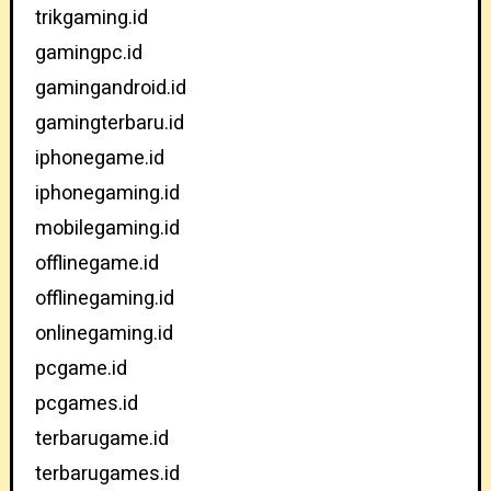
trikgaming.id
gamingpc.id
gamingandroid.id
gamingterbaru.id
iphonegame.id
iphonegaming.id
mobilegaming.id
offlinegame.id
offlinegaming.id
onlinegaming.id
pcgame.id
pcgames.id
terbarugame.id
terbarugames.id