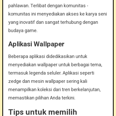
pahlawan. Terlibat dengan komunitas -
komunitas ini menyediakan akses ke karya seni
yang inovatif dan sangat terhubung dengan
budaya game.
Aplikasi Wallpaper
Beberapa aplikasi didedikasikan untuk
menyediakan wallpaper untuk berbagai tema,
termasuk legenda seluler. Aplikasi seperti
zedge dan mesin wallpaper sering kali
menampilkan koleksi dari tren berkelanjutan,
memastikan pilihan Anda terkini.
Tips untuk memilih