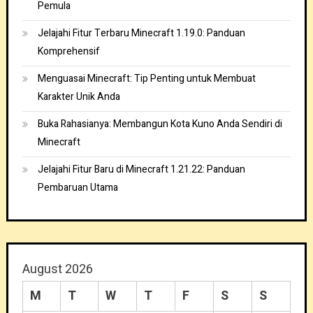
Pemula
Jelajahi Fitur Terbaru Minecraft 1.19.0: Panduan
Komprehensif
Menguasai Minecraft: Tip Penting untuk Membuat
Karakter Unik Anda
Buka Rahasianya: Membangun Kota Kuno Anda Sendiri di
Minecraft
Jelajahi Fitur Baru di Minecraft 1.21.22: Panduan
Pembaruan Utama
August 2026
M
T
W
T
F
S
S