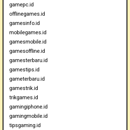
gamepc.id
offlinegames.id
gamesinfo.id
mobilegames.id
gamesmobile.id
gamesoffline.id
gamesterbaru.id
gamestips.id
gameterbaru.id
gamestrik.id
trikgames.id
gamingiphone.id
gamingmobile.id
tipsgaming.id