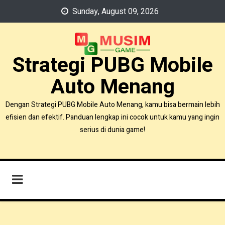
Skip
Sunday, August 09, 2026
to
content
Strategi PUBG Mobile
Auto Menang
Dengan Strategi PUBG Mobile Auto Menang, kamu bisa bermain lebih
efisien dan efektif. Panduan lengkap ini cocok untuk kamu yang ingin
serius di dunia game!