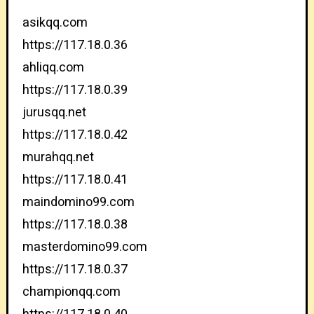
asikqq.com
https://117.18.0.36
ahliqq.com
https://117.18.0.39
jurusqq.net
https://117.18.0.42
murahqq.net
https://117.18.0.41
maindomino99.com
https://117.18.0.38
masterdomino99.com
https://117.18.0.37
championqq.com