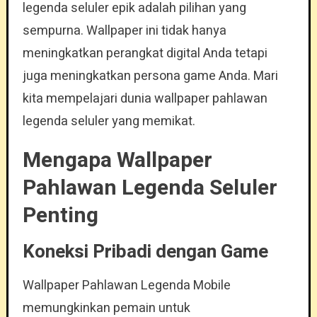
legenda seluler epik adalah pilihan yang
sempurna. Wallpaper ini tidak hanya
meningkatkan perangkat digital Anda tetapi
juga meningkatkan persona game Anda. Mari
kita mempelajari dunia wallpaper pahlawan
legenda seluler yang memikat.
Mengapa Wallpaper
Pahlawan Legenda Seluler
Penting
Koneksi Pribadi dengan Game
Wallpaper Pahlawan Legenda Mobile
memungkinkan pemain untuk