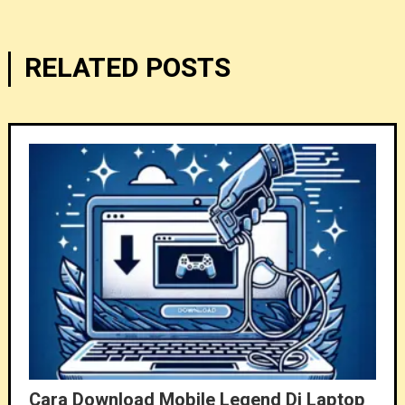
RELATED POSTS
Cara Download Mobile Legend Di Laptop