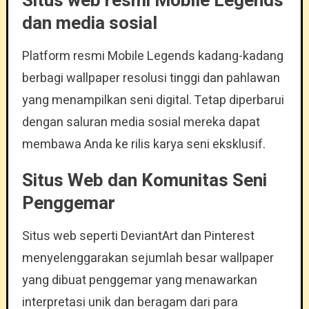
Situs web resmi Mobile Legends
dan media sosial
Platform resmi Mobile Legends kadang-kadang
berbagi wallpaper resolusi tinggi dan pahlawan
yang menampilkan seni digital. Tetap diperbarui
dengan saluran media sosial mereka dapat
membawa Anda ke rilis karya seni eksklusif.
Situs Web dan Komunitas Seni
Penggemar
Situs web seperti DeviantArt dan Pinterest
menyelenggarakan sejumlah besar wallpaper
yang dibuat penggemar yang menawarkan
interpretasi unik dan beragam dari para