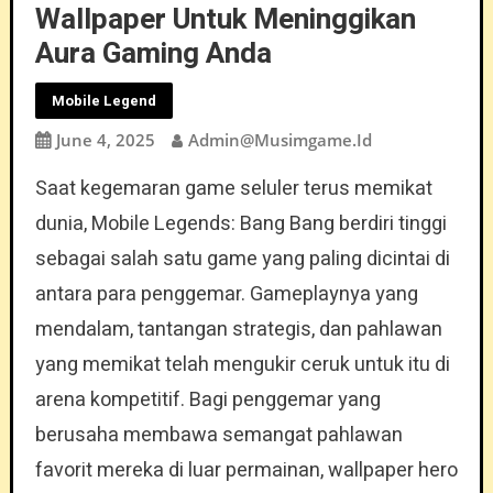
Wallpaper Untuk Meninggikan
Aura Gaming Anda
Mobile Legend
June 4, 2025
Admin@musimgame.id
Saat kegemaran game seluler terus memikat
dunia, Mobile Legends: Bang Bang berdiri tinggi
sebagai salah satu game yang paling dicintai di
antara para penggemar. Gameplaynya yang
mendalam, tantangan strategis, dan pahlawan
yang memikat telah mengukir ceruk untuk itu di
arena kompetitif. Bagi penggemar yang
berusaha membawa semangat pahlawan
favorit mereka di luar permainan, wallpaper hero