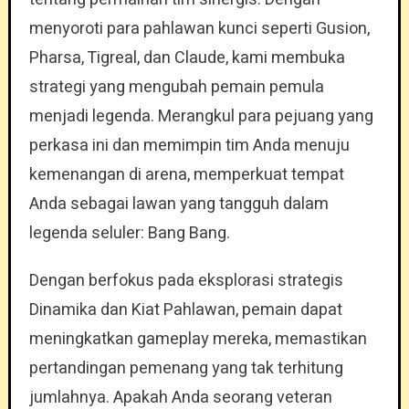
menyoroti para pahlawan kunci seperti Gusion,
Pharsa, Tigreal, dan Claude, kami membuka
strategi yang mengubah pemain pemula
menjadi legenda. Merangkul para pejuang yang
perkasa ini dan memimpin tim Anda menuju
kemenangan di arena, memperkuat tempat
Anda sebagai lawan yang tangguh dalam
legenda seluler: Bang Bang.
Dengan berfokus pada eksplorasi strategis
Dinamika dan Kiat Pahlawan, pemain dapat
meningkatkan gameplay mereka, memastikan
pertandingan pemenang yang tak terhitung
jumlahnya. Apakah Anda seorang veteran