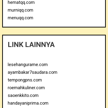
hematqq.com
murniqq.com
menuqq.com
LINK LAINNYA
lesehangurame.com
ayambakar7saudara.com
tempongpns.com
roemahkuliner.com
saoenkkito.com
handayaniprima.com