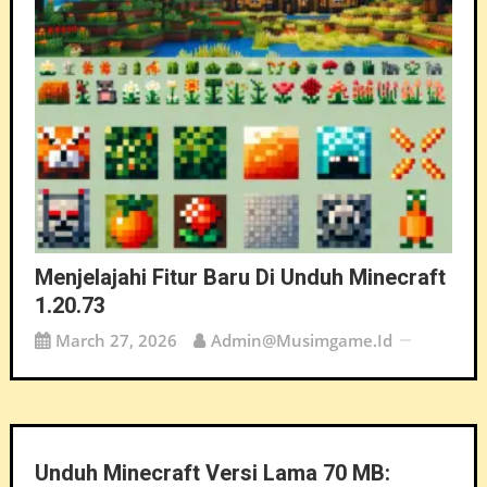
Menjelajahi Fitur Baru Di Unduh Minecraft
1.20.73
March 27, 2026
Admin@musimgame.id
Unduh Minecraft Versi Lama 70 MB: