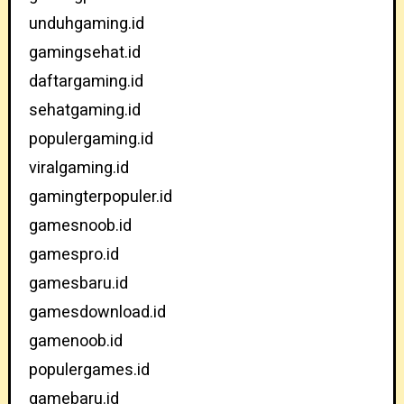
unduhgaming.id
gamingsehat.id
daftargaming.id
sehatgaming.id
populergaming.id
viralgaming.id
gamingterpopuler.id
gamesnoob.id
gamespro.id
gamesbaru.id
gamesdownload.id
gamenoob.id
populergames.id
gamebaru.id