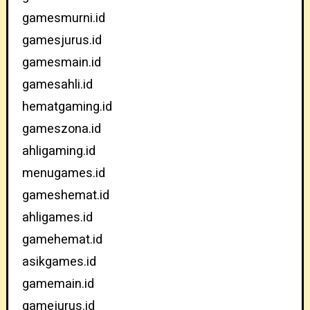
gamesmurni.id
gamesjurus.id
gamesmain.id
gamesahli.id
hematgaming.id
gameszona.id
ahligaming.id
menugames.id
gameshemat.id
ahligames.id
gamehemat.id
asikgames.id
gamemain.id
gamejurus.id