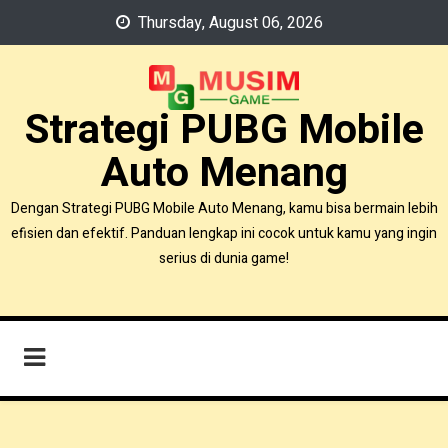
Skip
Thursday, August 06, 2026
to
content
Strategi PUBG Mobile
Auto Menang
Dengan Strategi PUBG Mobile Auto Menang, kamu bisa bermain lebih
efisien dan efektif. Panduan lengkap ini cocok untuk kamu yang ingin
serius di dunia game!