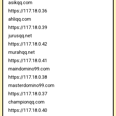
asikqq.com
https://117.18.0.36
ahliqq.com
https://117.18.0.39
jurusqq.net
https://117.18.0.42
murahqq.net
https://117.18.0.41
maindomino99.com
https://117.18.0.38
masterdomino99.com
https://117.18.0.37
championqq.com
https://117.18.0.40