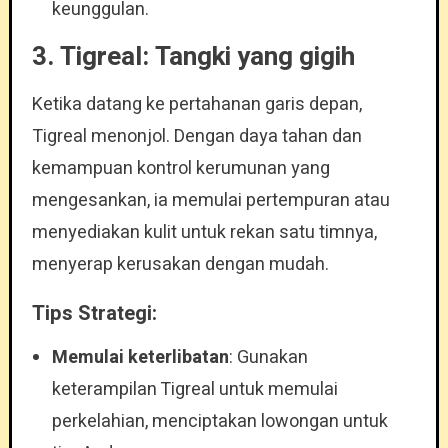
keunggulan.
3.
Tigreal: Tangki yang gigih
Ketika datang ke pertahanan garis depan,
Tigreal menonjol. Dengan daya tahan dan
kemampuan kontrol kerumunan yang
mengesankan, ia memulai pertempuran atau
menyediakan kulit untuk rekan satu timnya,
menyerap kerusakan dengan mudah.
Tips Strategi:
Memulai keterlibatan
: Gunakan
keterampilan Tigreal untuk memulai
perkelahian, menciptakan lowongan untuk