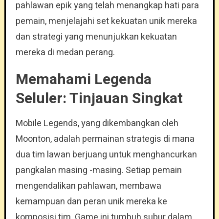
pahlawan epik yang telah menangkap hati para
pemain, menjelajahi set kekuatan unik mereka
dan strategi yang menunjukkan kekuatan
mereka di medan perang.
Memahami Legenda
Seluler: Tinjauan Singkat
Mobile Legends, yang dikembangkan oleh
Moonton, adalah permainan strategis di mana
dua tim lawan berjuang untuk menghancurkan
pangkalan masing -masing. Setiap pemain
mengendalikan pahlawan, membawa
kemampuan dan peran unik mereka ke
komposisi tim. Game ini tumbuh subur dalam