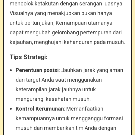
mencolok ketakutan dengan serangan luasnya.
Visualnya yang menakjubkan bukan hanya
untuk pertunjukan; Kemampuan utamanya
dapat mengubah gelombang pertempuran dari
kejauhan, menghujani kehancuran pada musuh.
Tips Strategi:
Penentuan posisi
: Jauhkan jarak yang aman
dari target Anda saat menggunakan
keterampilan jarak jauhnya untuk
mengurangi kesehatan musuh.
Kontrol Kerumunan
: Memanfaatkan
kemampuannya untuk mengganggu formasi
musuh dan memberikan tim Anda dengan