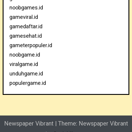
noobgames.id
gameviral.id
gamedaftar.id
gamesehat.id
gameterpopuler.id
noobgame.id
viralgame.id
unduhgame.id
populergame.id
Newspaper Vibrant
|
Theme: Newspaper Vibrant