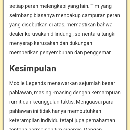
setiap peran melengkapi yang lain. Tim yang
seimbang biasanya mencakup campuran peran
yang disebutkan di atas, memastikan bahwa
dealer kerusakan dilindungi, sementara tangki
menyerap kerusakan dan dukungan
memberikan penyembuhan dan penggemar.
Kesimpulan
Mobile Legends menawarkan sejumlah besar
pahlawan, masing -masing dengan kemampuan
rumit dan keunggulan taktis. Menguasai para
pahlawan ini tidak hanya membutuhkan
keterampilan individu tetapi juga pemahaman
tentang permainan tim sinergis. Dengan