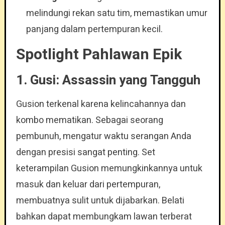
melindungi rekan satu tim, memastikan umur
panjang dalam pertempuran kecil.
Spotlight Pahlawan Epik
1.
Gusi: Assassin yang Tangguh
Gusion terkenal karena kelincahannya dan
kombo mematikan. Sebagai seorang
pembunuh, mengatur waktu serangan Anda
dengan presisi sangat penting. Set
keterampilan Gusion memungkinkannya untuk
masuk dan keluar dari pertempuran,
membuatnya sulit untuk dijabarkan. Belati
bahkan dapat membungkam lawan terberat