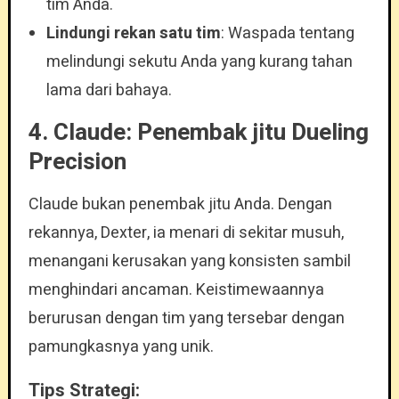
tim Anda.
Lindungi rekan satu tim
: Waspada tentang
melindungi sekutu Anda yang kurang tahan
lama dari bahaya.
4.
Claude: Penembak jitu Dueling
Precision
Claude bukan penembak jitu Anda. Dengan
rekannya, Dexter, ia menari di sekitar musuh,
menangani kerusakan yang konsisten sambil
menghindari ancaman. Keistimewaannya
berurusan dengan tim yang tersebar dengan
pamungkasnya yang unik.
Tips Strategi: