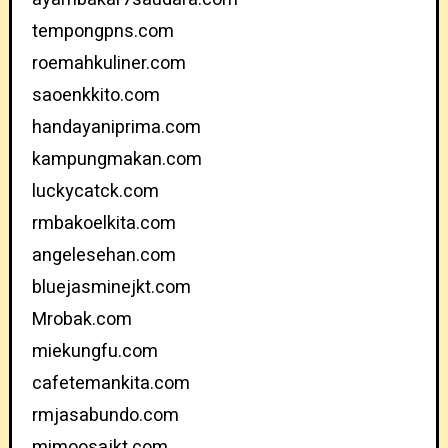
tempongpns.com
roemahkuliner.com
saoenkkito.com
handayaniprima.com
kampungmakan.com
luckycatck.com
rmbakoelkita.com
angelesehan.com
bluejasminejkt.com
Mrobak.com
miekungfu.com
cafetemankita.com
rmjasabundo.com
mimoosajkt.com