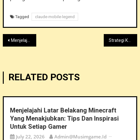
Tagged
claude-mobile-legend
Post
Menjelajahi Risiko Mengunduh Mobile Legend Cheat Apk
Strategi Kombinasi Pasangan Hero Mobile Legends Terbaik Untuk Mendominasi Pertandingan
navigation
RELATED POSTS
Menjelajahi Latar Belakang Minecraft
Yang Menakjubkan: Tips Dan Inspirasi
Untuk Setiap Gamer
July 22, 2026
Admin@musimgame.id