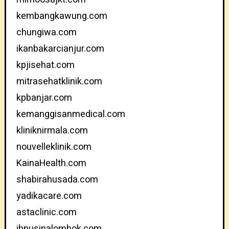
kembangkawung.com
chungiwa.com
ikanbakarcianjur.com
kpjisehat.com
mitrasehatklinik.com
kpbanjar.com
kemanggisanmedical.com
kliniknirmala.com
nouvelleklinik.com
KainaHealth.com
shabirahusada.com
yadikacare.com
astaclinic.com
ibnusinalombok.com