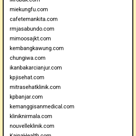
miekungfu.com
cafetemankita.com
rmjasabundo.com
mimoosajkt.com
kembangkawung.com
chungiwa.com
ikanbakarcianjur.com
kpjisehat.com
mitrasehatklinik.com
kpbanjar.com
kemanggisanmedical.com
kliniknirmala.com
nouvelleklinik.com
KainaHealth.com