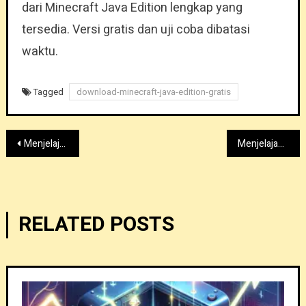
dari Minecraft Java Edition lengkap yang
tersedia. Versi gratis dan uji coba dibatasi
waktu.
Tagged
download-minecraft-java-edition-gratis
Post
Menjelajahi Mod Minecraft Paling Populer Tahun 2023
Menjelajahi Fitur Baru Pembaruan Minecraft 1.18.12
navigation
RELATED POSTS