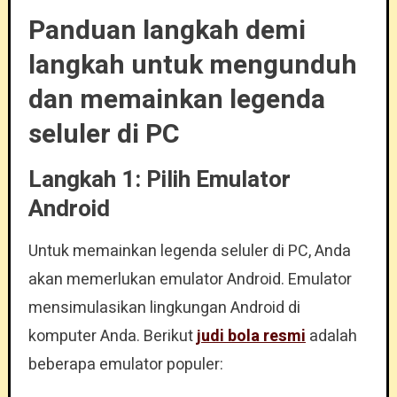
Panduan langkah demi
langkah untuk mengunduh
dan memainkan legenda
seluler di PC
Langkah 1: Pilih Emulator
Android
Untuk memainkan legenda seluler di PC, Anda
akan memerlukan emulator Android. Emulator
mensimulasikan lingkungan Android di
komputer Anda. Berikut
judi bola resmi
adalah
beberapa emulator populer: