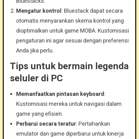
Bluestacks.
Mengatur kontrol
: Bluestack dapat secara
otomatis menyarankan skema kontrol yang
dioptimalkan untuk game MOBA. Kustomisasi
pengaturan ini agar sesuai dengan preferensi
Anda jika perlu.
Tips untuk bermain legenda
seluler di PC
Memanfaatkan pintasan keyboard
:
Kustomisasi mereka untuk navigasi dalam
game yang efisien.
Perbarui secara teratur
: Pertahankan
emulator dan game diperbarui untuk kinerja