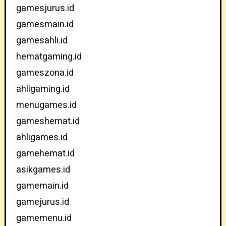
gamesjurus.id
gamesmain.id
gamesahli.id
hematgaming.id
gameszona.id
ahligaming.id
menugames.id
gameshemat.id
ahligames.id
gamehemat.id
asikgames.id
gamemain.id
gamejurus.id
gamemenu.id