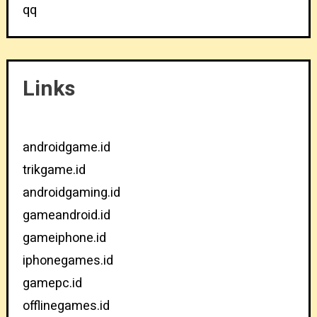
qq
Links
androidgame.id
trikgame.id
androidgaming.id
gameandroid.id
gameiphone.id
iphonegames.id
gamepc.id
offlinegames.id