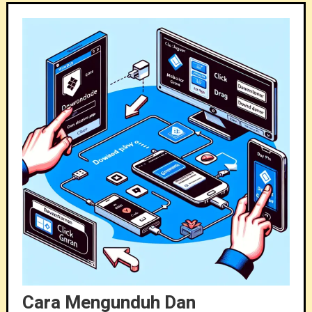
Cara Mengunduh Dan