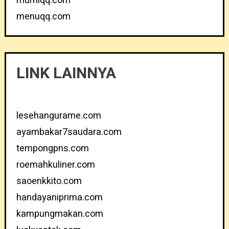
murniqq.com
menuqq.com
LINK LAINNYA
lesehangurame.com
ayambakar7saudara.com
tempongpns.com
roemahkuliner.com
saoenkkito.com
handayaniprima.com
kampungmakan.com