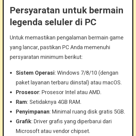
Persyaratan untuk bermain
legenda seluler di PC
Untuk memastikan pengalaman bermain game
yang lancar, pastikan PC Anda memenuhi
persyaratan minimum berikut:
Sistem Operasi
: Windows 7/8/10 (dengan
paket layanan terbaru diinstal) atau macOS.
Prosesor
: Prosesor Intel atau AMD.
Ram
: Setidaknya 4GB RAM.
Penyimpanan
: Minimal ruang disk gratis 5GB.
Grafik
: Driver grafis yang diperbarui dari
Microsoft atau vendor chipset.