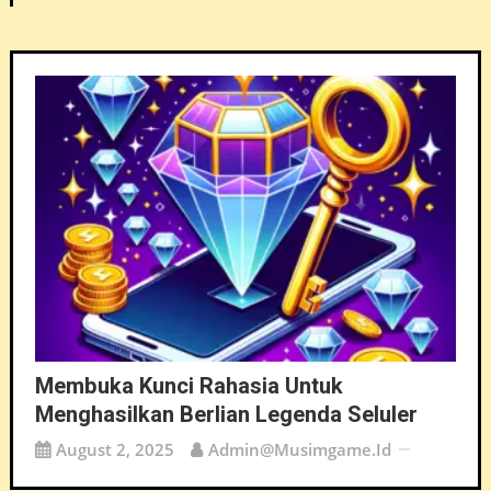
Membuka Kunci Rahasia Untuk
Menghasilkan Berlian Legenda Seluler
August 2, 2025
Admin@musimgame.id