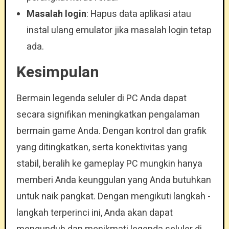
Masalah login
: Hapus data aplikasi atau
instal ulang emulator jika masalah login tetap
ada.
Kesimpulan
Bermain legenda seluler di PC Anda dapat
secara signifikan meningkatkan pengalaman
bermain game Anda. Dengan kontrol dan grafik
yang ditingkatkan, serta konektivitas yang
stabil, beralih ke gameplay PC mungkin hanya
memberi Anda keunggulan yang Anda butuhkan
untuk naik pangkat. Dengan mengikuti langkah -
langkah terperinci ini, Anda akan dapat