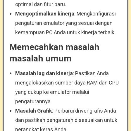
optimal dan fitur baru.
Mengoptimalkan kinerja
: Mengkonfigurasi
pengaturan emulator yang sesuai dengan
kemampuan PC Anda untuk kinerja terbaik.
Memecahkan masalah
masalah umum
Masalah lag dan kinerja
: Pastikan Anda
mengalokasikan sumber daya RAM dan CPU
yang cukup ke emulator melalui
pengaturannya.
Masalah Grafik
: Perbarui driver grafis Anda
dan pastikan pengaturan disesuaikan untuk
perangkat keras Anda.