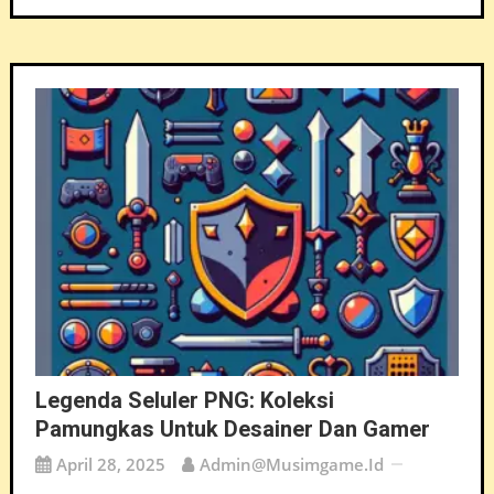
Legenda Seluler PNG: Koleksi
Pamungkas Untuk Desainer Dan Gamer
April 28, 2025
Admin@musimgame.id