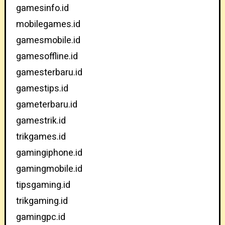
gamesinfo.id
mobilegames.id
gamesmobile.id
gamesoffline.id
gamesterbaru.id
gamestips.id
gameterbaru.id
gamestrik.id
trikgames.id
gamingiphone.id
gamingmobile.id
tipsgaming.id
trikgaming.id
gamingpc.id