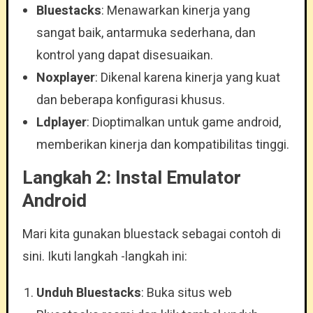
Bluestacks
: Menawarkan kinerja yang
sangat baik, antarmuka sederhana, dan
kontrol yang dapat disesuaikan.
Noxplayer
: Dikenal karena kinerja yang kuat
dan beberapa konfigurasi khusus.
Ldplayer
: Dioptimalkan untuk game android,
memberikan kinerja dan kompatibilitas tinggi.
Langkah 2: Instal Emulator
Android
Mari kita gunakan bluestack sebagai contoh di
sini. Ikuti langkah -langkah ini:
Unduh Bluestacks
: Buka situs web