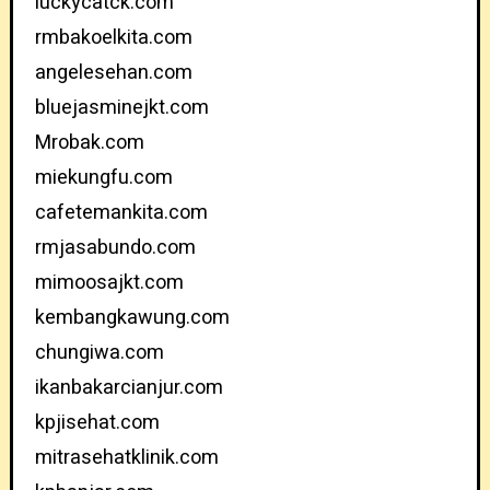
luckycatck.com
rmbakoelkita.com
angelesehan.com
bluejasminejkt.com
Mrobak.com
miekungfu.com
cafetemankita.com
rmjasabundo.com
mimoosajkt.com
kembangkawung.com
chungiwa.com
ikanbakarcianjur.com
kpjisehat.com
mitrasehatklinik.com