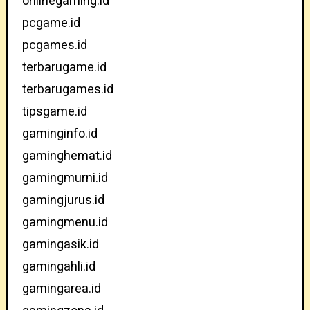
onlinegaming.id
pcgame.id
pcgames.id
terbarugame.id
terbarugames.id
tipsgame.id
gaminginfo.id
gaminghemat.id
gamingmurni.id
gamingjurus.id
gamingmenu.id
gamingasik.id
gamingahli.id
gamingarea.id