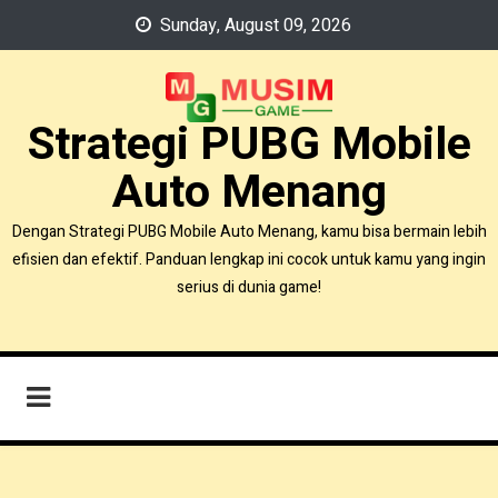
Skip
Sunday, August 09, 2026
to
content
Strategi PUBG Mobile
Auto Menang
Dengan Strategi PUBG Mobile Auto Menang, kamu bisa bermain lebih
efisien dan efektif. Panduan lengkap ini cocok untuk kamu yang ingin
serius di dunia game!