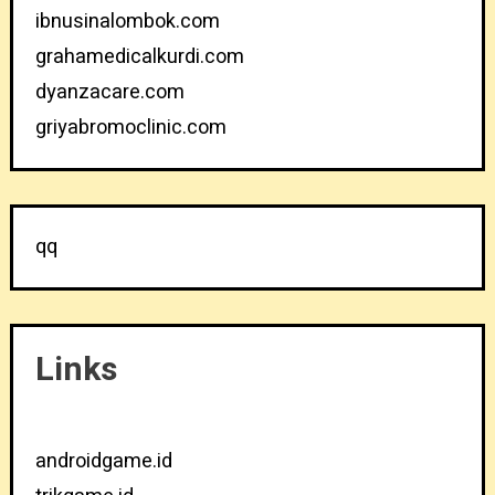
ibnusinalombok.com
grahamedicalkurdi.com
dyanzacare.com
griyabromoclinic.com
qq
Links
androidgame.id