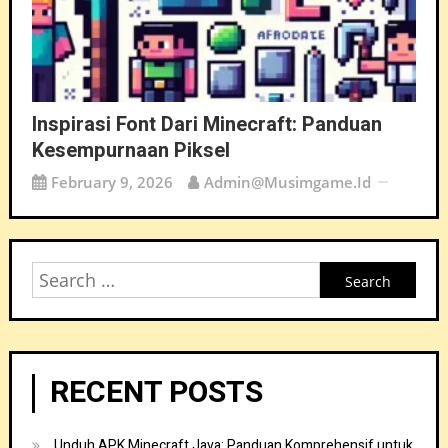
Inspirasi Font Dari Minecraft: Panduan
Kesempurnaan Piksel
February 9, 2026
Admin@musimgame.id
Search
for:
RECENT POSTS
Unduh APK Minecraft Java: Panduan Komprehensif untuk