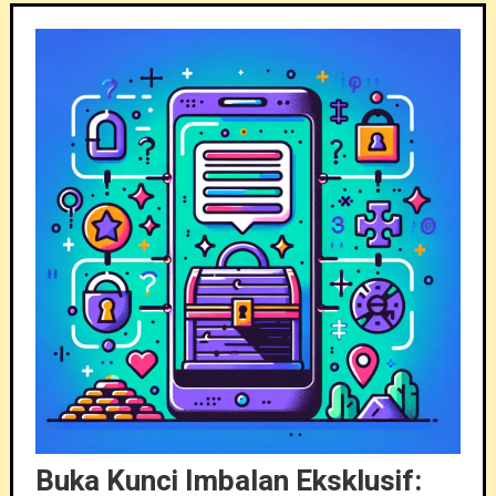
Buka Kunci Imbalan Eksklusif: