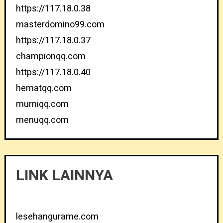
https://117.18.0.38
masterdomino99.com
https://117.18.0.37
championqq.com
https://117.18.0.40
hematqq.com
murniqq.com
menuqq.com
LINK LAINNYA
lesehangurame.com