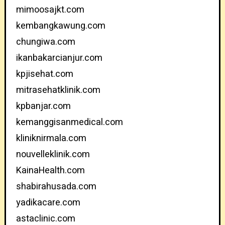
mimoosajkt.com
kembangkawung.com
chungiwa.com
ikanbakarcianjur.com
kpjisehat.com
mitrasehatklinik.com
kpbanjar.com
kemanggisanmedical.com
kliniknirmala.com
nouvelleklinik.com
KainaHealth.com
shabirahusada.com
yadikacare.com
astaclinic.com