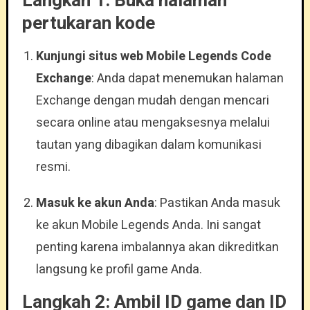
Langkah 1: Buka halaman
pertukaran kode
Kunjungi situs web Mobile Legends Code
Exchange
: Anda dapat menemukan halaman
Exchange dengan mudah dengan mencari
secara online atau mengaksesnya melalui
tautan yang dibagikan dalam komunikasi
resmi.
Masuk ke akun Anda
: Pastikan Anda masuk
ke akun Mobile Legends Anda. Ini sangat
penting karena imbalannya akan dikreditkan
langsung ke profil game Anda.
Langkah 2: Ambil ID game dan ID