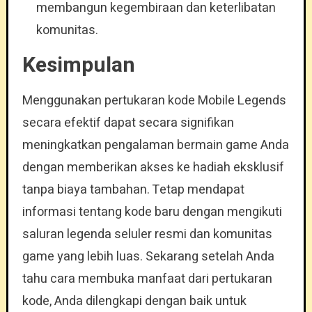
membangun kegembiraan dan keterlibatan
komunitas.
Kesimpulan
Menggunakan pertukaran kode Mobile Legends
secara efektif dapat secara signifikan
meningkatkan pengalaman bermain game Anda
dengan memberikan akses ke hadiah eksklusif
tanpa biaya tambahan. Tetap mendapat
informasi tentang kode baru dengan mengikuti
saluran legenda seluler resmi dan komunitas
game yang lebih luas. Sekarang setelah Anda
tahu cara membuka manfaat dari pertukaran
kode, Anda dilengkapi dengan baik untuk