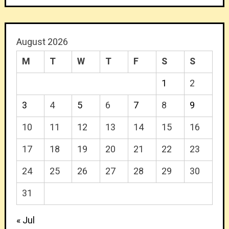
August 2026
M
T
W
T
F
S
S
1
2
3
4
5
6
7
8
9
10
11
12
13
14
15
16
17
18
19
20
21
22
23
24
25
26
27
28
29
30
31
« Jul