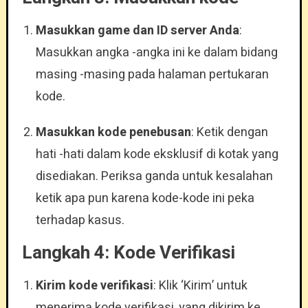
Masukkan game dan ID server Anda
:
Masukkan angka -angka ini ke dalam bidang
masing -masing pada halaman pertukaran
kode.
Masukkan kode penebusan
: Ketik dengan
hati -hati dalam kode eksklusif di kotak yang
disediakan. Periksa ganda untuk kesalahan
ketik apa pun karena kode-kode ini peka
terhadap kasus.
Langkah 4: Kode Verifikasi
Kirim kode verifikasi
: Klik ‘Kirim’ untuk
menerima kode verifikasi, yang dikirim ke