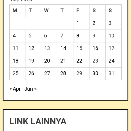
M
T
W
T
F
S
S
1
2
3
4
5
6
7
8
9
10
11
12
13
14
15
16
17
18
19
20
21
22
23
24
25
26
27
28
29
30
31
« Apr
Jun »
LINK LAINNYA