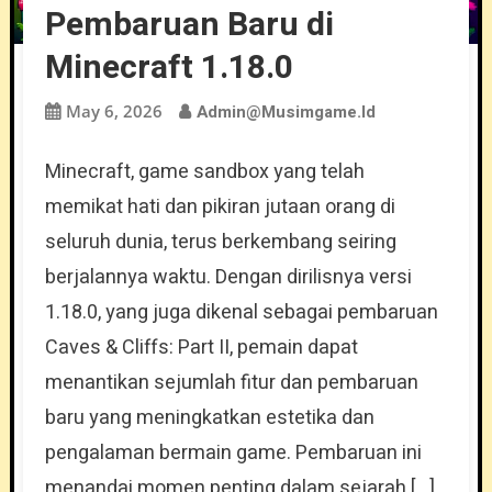
Pembaruan Baru di
Minecraft 1.18.0
May 6, 2026
Admin@musimgame.id
Minecraft, game sandbox yang telah
memikat hati dan pikiran jutaan orang di
seluruh dunia, terus berkembang seiring
berjalannya waktu. Dengan dirilisnya versi
1.18.0, yang juga dikenal sebagai pembaruan
Caves & Cliffs: Part II, pemain dapat
menantikan sejumlah fitur dan pembaruan
baru yang meningkatkan estetika dan
pengalaman bermain game. Pembaruan ini
menandai momen penting dalam sejarah […]