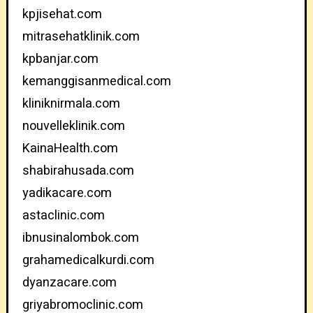
kpjisehat.com
mitrasehatklinik.com
kpbanjar.com
kemanggisanmedical.com
kliniknirmala.com
nouvelleklinik.com
KainaHealth.com
shabirahusada.com
yadikacare.com
astaclinic.com
ibnusinalombok.com
grahamedicalkurdi.com
dyanzacare.com
griyabromoclinic.com