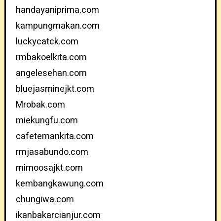
handayaniprima.com
kampungmakan.com
luckycatck.com
rmbakoelkita.com
angelesehan.com
bluejasminejkt.com
Mrobak.com
miekungfu.com
cafetemankita.com
rmjasabundo.com
mimoosajkt.com
kembangkawung.com
chungiwa.com
ikanbakarcianjur.com