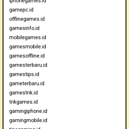
iphonegames.id
gamepc.id
offlinegames.id
gamesinfo.id
mobilegames.id
gamesmobile.id
gamesoffline.id
gamesterbaru.id
gamestips.id
gameterbaru.id
gamestrik.id
trikgames.id
gamingiphone.id
gamingmobile.id