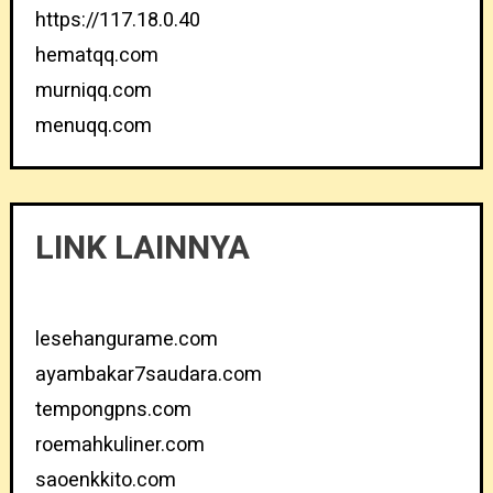
https://117.18.0.40
hematqq.com
murniqq.com
menuqq.com
LINK LAINNYA
lesehangurame.com
ayambakar7saudara.com
tempongpns.com
roemahkuliner.com
saoenkkito.com