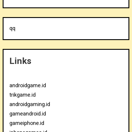
qq
Links
androidgame.id
trikgame.id
androidgaming.id
gameandroid.id
gameiphone.id