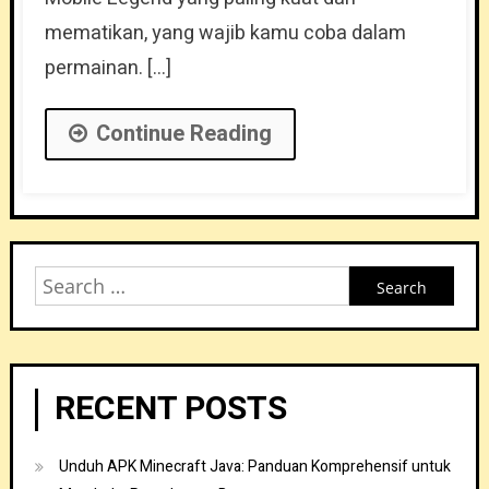
mematikan, yang wajib kamu coba dalam
permainan. […]
Continue Reading
Search
for:
RECENT POSTS
Unduh APK Minecraft Java: Panduan Komprehensif untuk