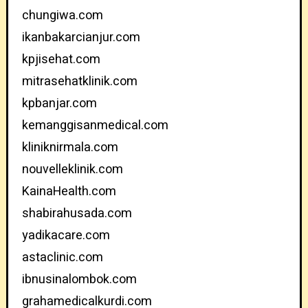
chungiwa.com
ikanbakarcianjur.com
kpjisehat.com
mitrasehatklinik.com
kpbanjar.com
kemanggisanmedical.com
kliniknirmala.com
nouvelleklinik.com
KainaHealth.com
shabirahusada.com
yadikacare.com
astaclinic.com
ibnusinalombok.com
grahamedicalkurdi.com