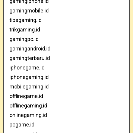
gamingiphone.id
gamingmobile.id
tipsgaming.id
trikgaming.id
gamingpc.id
gamingandroid.id
gamingterbaru.id
iphonegame.id
iphonegaming.id
mobilegaming.id
offlinegame.id
offlinegaming.id
onlinegaming.id
pcgame.id