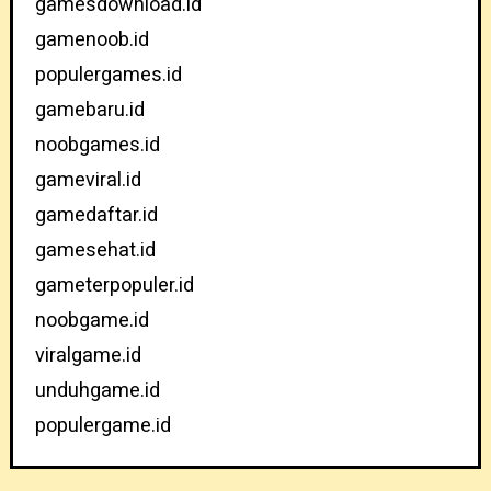
gamesdownload.id
gamenoob.id
populergames.id
gamebaru.id
noobgames.id
gameviral.id
gamedaftar.id
gamesehat.id
gameterpopuler.id
noobgame.id
viralgame.id
unduhgame.id
populergame.id