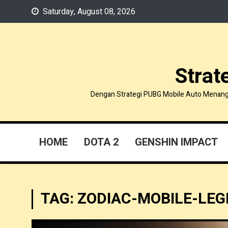
Skip
Saturday, August 08, 2026
to
content
Strat
Dengan Strategi PUBG Mobile Auto Menang, k
HOME
DOTA 2
GENSHIN IMPACT
TAG:
ZODIAC-MOBILE-LE