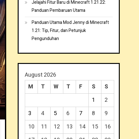
Jelajahi Fitur Baru di Minecraft 1.21.22:
Panduan Pembaruan Utama
Panduan Utama Mod Jenny di Minecraft
1.21: Tip, Fitur, dan Petunjuk
Pengunduhan
August 2026
M
T
W
T
F
S
S
1
2
3
4
5
6
7
8
9
10
11
12
13
14
15
16