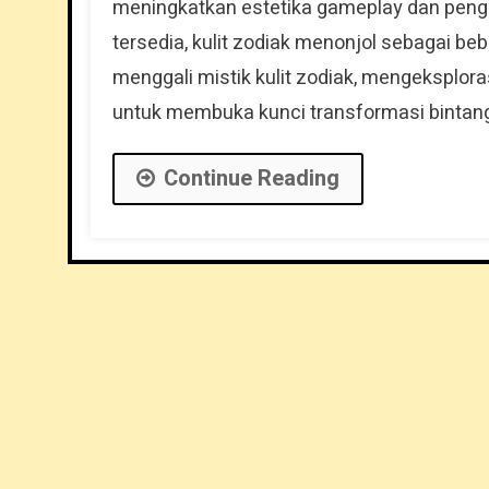
meningkatkan estetika gameplay dan pengal
tersedia, kulit zodiak menonjol sebagai beb
menggali mistik kulit zodiak, mengeksplor
untuk membuka kunci transformasi bintang 
Continue Reading