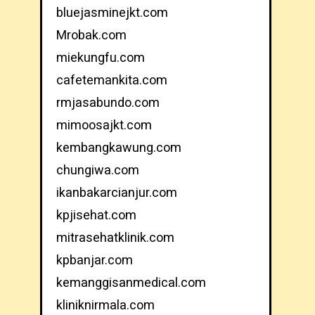
bluejasminejkt.com
Mrobak.com
miekungfu.com
cafetemankita.com
rmjasabundo.com
mimoosajkt.com
kembangkawung.com
chungiwa.com
ikanbakarcianjur.com
kpjisehat.com
mitrasehatklinik.com
kpbanjar.com
kemanggisanmedical.com
kliniknirmala.com