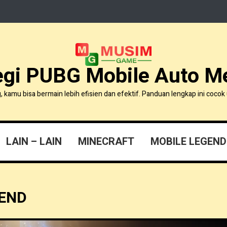
egi PUBG Mobile Auto 
amu bisa bermain lebih efisien dan efektif. Panduan lengkap ini cocok 
LAIN – LAIN
MINECRAFT
MOBILE LEGEND
GEND