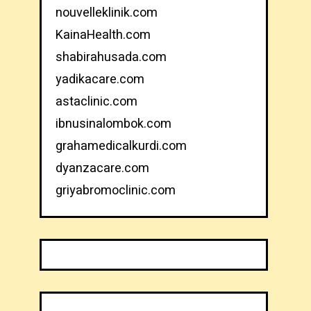
nouvelleklinik.com
KainaHealth.com
shabirahusada.com
yadikacare.com
astaclinic.com
ibnusinalombok.com
grahamedicalkurdi.com
dyanzacare.com
griyabromoclinic.com