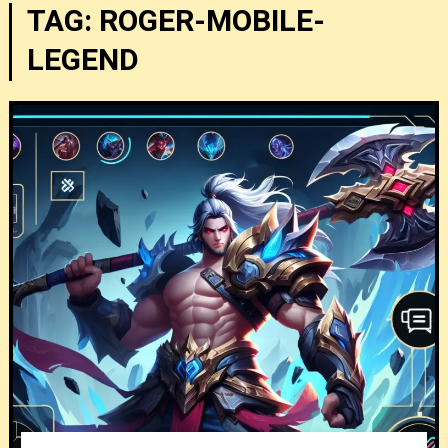
TAG:
ROGER-MOBILE-
LEGEND