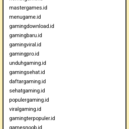
mastergames.id
menugame.id
gamingdownload.id
gamingbaru.id
gamingviral.id
gamingpro.id
unduhgaming.id
gamingsehat.id
daftargaming.id
sehatgaming.id
populergaming.id
viralgaming.id
gamingterpopuler.id
gamesnoob.id