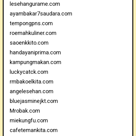
lesehangurame.com
ayambakar7saudara.com
tempongpns.com
roemahkuliner.com
saoenkkito.com
handayaniprima.com
kampungmakan.com
luckycatck.com
rmbakoelkita.com
angelesehan.com
bluejasminejkt.com
Mrobak.com
miekungfu.com
cafetemankita.com