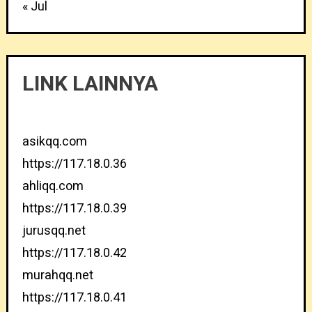
« Jul
LINK LAINNYA
asikqq.com
https://117.18.0.36
ahliqq.com
https://117.18.0.39
jurusqq.net
https://117.18.0.42
murahqq.net
https://117.18.0.41