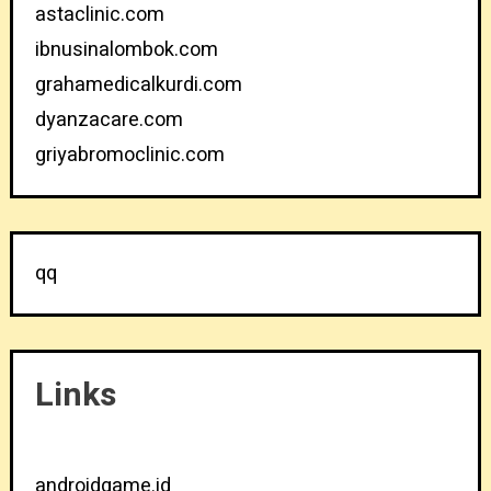
astaclinic.com
ibnusinalombok.com
grahamedicalkurdi.com
dyanzacare.com
griyabromoclinic.com
qq
Links
androidgame.id