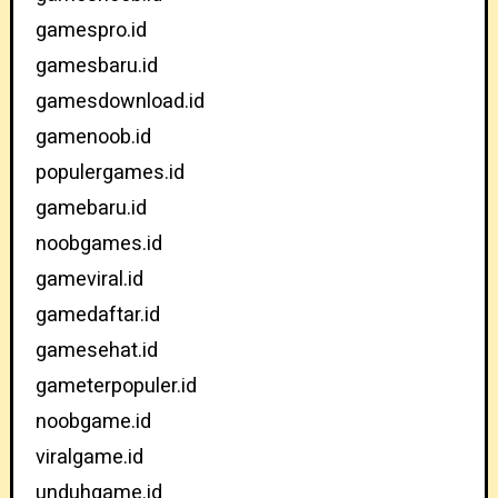
gamespro.id
gamesbaru.id
gamesdownload.id
gamenoob.id
populergames.id
gamebaru.id
noobgames.id
gameviral.id
gamedaftar.id
gamesehat.id
gameterpopuler.id
noobgame.id
viralgame.id
unduhgame.id