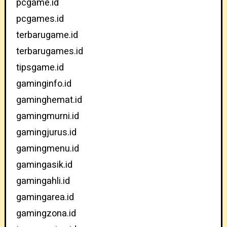
pcgame.id
pcgames.id
terbarugame.id
terbarugames.id
tipsgame.id
gaminginfo.id
gaminghemat.id
gamingmurni.id
gamingjurus.id
gamingmenu.id
gamingasik.id
gamingahli.id
gamingarea.id
gamingzona.id