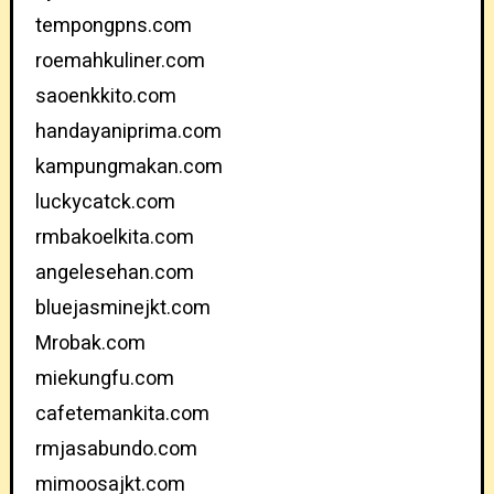
tempongpns.com
roemahkuliner.com
saoenkkito.com
handayaniprima.com
kampungmakan.com
luckycatck.com
rmbakoelkita.com
angelesehan.com
bluejasminejkt.com
Mrobak.com
miekungfu.com
cafetemankita.com
rmjasabundo.com
mimoosajkt.com