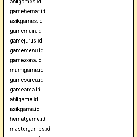
ahligames.id
gamehemat.id
asikgames.id
gamemain.id
gamejurus.id
gamemenu.id
gamezona.id
murnigame.id
gamesarea.id
gamearea.id
ahligame.id
asikgame.id
hematgame.id
mastergames.id