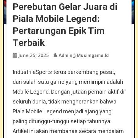
Perebutan Gelar Juara di
Piala Mobile Legend:
Pertarungan Epik Tim
Terbaik
June 25, 2025
Admin@musimgame.id
Industri eSports terus berkembang pesat,
dan salah satu game yang memimpin adalah
Mobile Legend. Dengan jutaan pemain aktif di
seluruh dunia, tidak mengherankan bahwa
Piala Mobile Legend menjadi ajang yang
paling ditunggu-tunggu setiap tahunnya.
Artikel ini akan membahas secara mendalam