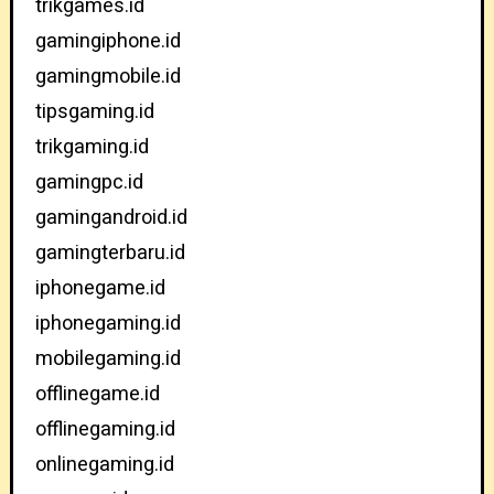
trikgames.id
gamingiphone.id
gamingmobile.id
tipsgaming.id
trikgaming.id
gamingpc.id
gamingandroid.id
gamingterbaru.id
iphonegame.id
iphonegaming.id
mobilegaming.id
offlinegame.id
offlinegaming.id
onlinegaming.id