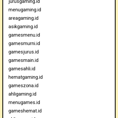
jurusgaming.id
menugaming.id
areagaming.id
asikgaming.id
gamesmenu.id
gamesmurni.id
gamesjurus.id
gamesmain.id
gamesahli.id
hematgaming.id
gameszona.id
ahligaming.id
menugames.id
gameshemat.id