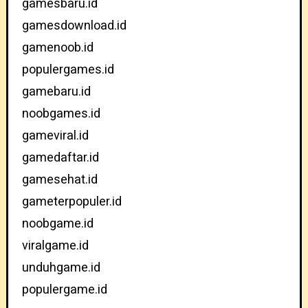
gamesbaru.id
gamesdownload.id
gamenoob.id
populergames.id
gamebaru.id
noobgames.id
gameviral.id
gamedaftar.id
gamesehat.id
gameterpopuler.id
noobgame.id
viralgame.id
unduhgame.id
populergame.id