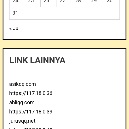
24
25
26
27
28
29
30
31
« Jul
LINK LAINNYA
asikqq.com
https://117.18.0.36
ahliqq.com
https://117.18.0.39
jurusqq.net