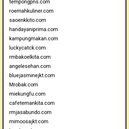
tempongpns.com
roemahkuliner.com
saoenkkito.com
handayaniprima.com
kampungmakan.com
luckycatck.com
rmbakoelkita.com
angelesehan.com
bluejasminejkt.com
Mrobak.com
miekungfu.com
cafetemankita.com
rmjasabundo.com
mimoosajkt.com