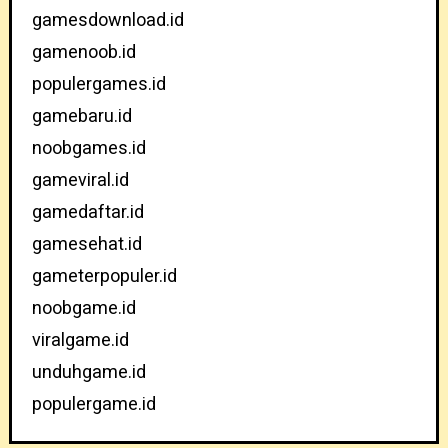
gamesdownload.id
gamenoob.id
populergames.id
gamebaru.id
noobgames.id
gameviral.id
gamedaftar.id
gamesehat.id
gameterpopuler.id
noobgame.id
viralgame.id
unduhgame.id
populergame.id