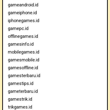
gameandroid.id
gameiphone.id
iphonegames.id
gamepc.id
offlinegames.id
gamesinfo.id
mobilegames.id
gamesmobile.id
gamesoffline.id
gamesterbaru.id
gamestips.id
gameterbaru.id
gamestrik.id
trikgames.id