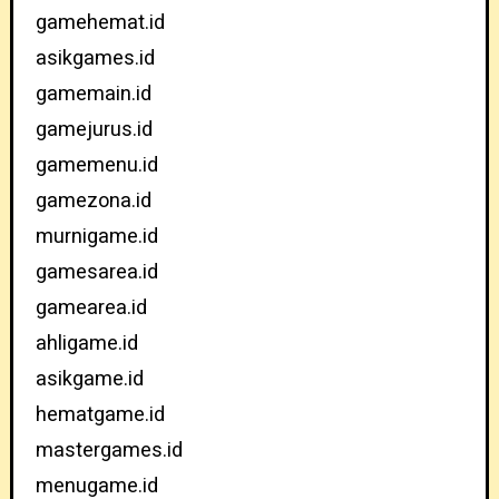
gamehemat.id
asikgames.id
gamemain.id
gamejurus.id
gamemenu.id
gamezona.id
murnigame.id
gamesarea.id
gamearea.id
ahligame.id
asikgame.id
hematgame.id
mastergames.id
menugame.id