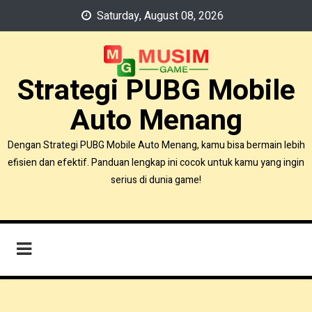
Skip
Saturday, August 08, 2026
to
content
Strategi PUBG Mobile
Auto Menang
Dengan Strategi PUBG Mobile Auto Menang, kamu bisa bermain lebih
efisien dan efektif. Panduan lengkap ini cocok untuk kamu yang ingin
serius di dunia game!