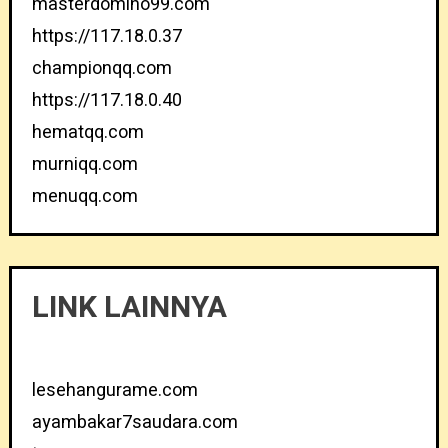
masterdomino99.com
https://117.18.0.37
championqq.com
https://117.18.0.40
hematqq.com
murniqq.com
menuqq.com
LINK LAINNYA
lesehangurame.com
ayambakar7saudara.com