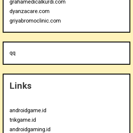
grahamedicalkurdi.com
dyanzacare.com
griyabromoclinic.com
qq
Links
androidgame.id
trikgame.id
androidgaming.id