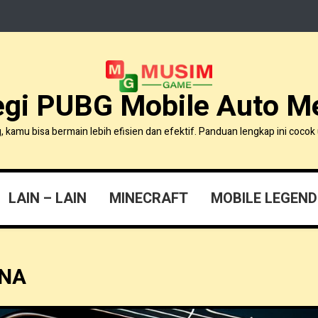
egi PUBG Mobile Auto 
amu bisa bermain lebih efisien dan efektif. Panduan lengkap ini cocok 
LAIN – LAIN
MINECRAFT
MOBILE LEGEND
INA