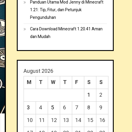
Panduan Utama Mod Jenny di Minecraft
1.21: Tip, Fitur, dan Petunjuk
Pengunduhan
Cara Download Minecraft 1.20.41 Aman
dan Mudah
August 2026
M
T
W
T
F
S
S
1
2
3
4
5
6
7
8
9
10
11
12
13
14
15
16