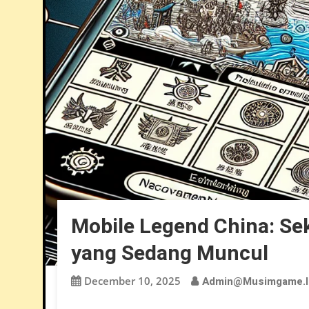
Mobile Legend China: Sek
yang Sedang Muncul
December 10, 2025
Admin@musimgame.i