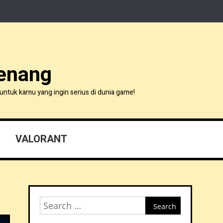
Menang
untuk kamu yang ingin serius di dunia game!
VALORANT
Search
for: