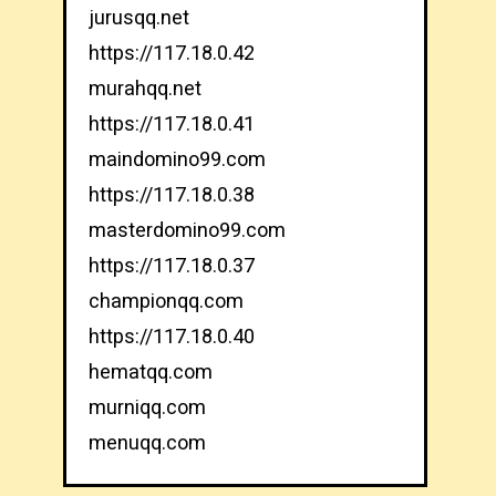
jurusqq.net
https://117.18.0.42
murahqq.net
https://117.18.0.41
maindomino99.com
https://117.18.0.38
masterdomino99.com
https://117.18.0.37
championqq.com
https://117.18.0.40
hematqq.com
murniqq.com
menuqq.com