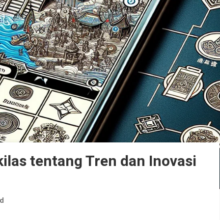
ilas tentang Tren dan Inovasi
d