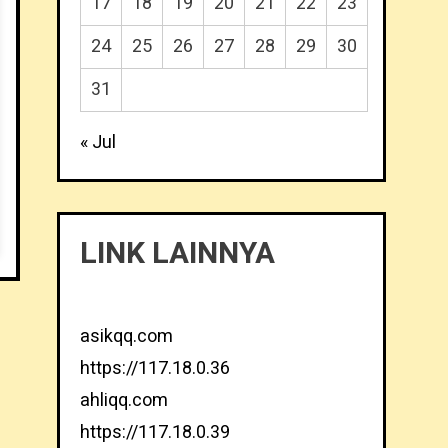
17
18
19
20
21
22
23
24
25
26
27
28
29
30
31
« Jul
LINK LAINNYA
asikqq.com
https://117.18.0.36
ahliqq.com
https://117.18.0.39