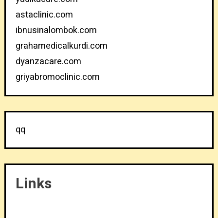
astaclinic.com
ibnusinalombok.com
grahamedicalkurdi.com
dyanzacare.com
griyabromoclinic.com
qq
Links