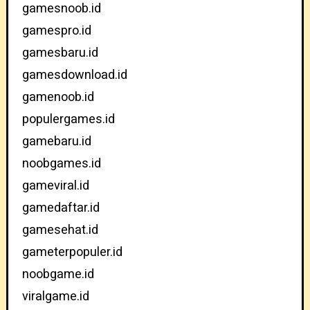
gamesnoob.id
gamespro.id
gamesbaru.id
gamesdownload.id
gamenoob.id
populergames.id
gamebaru.id
noobgames.id
gameviral.id
gamedaftar.id
gamesehat.id
gameterpopuler.id
noobgame.id
viralgame.id