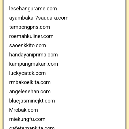
lesehangurame.com
ayambakar7saudara.com
tempongpns.com
roemahkuliner.com
saoenkkito.com
handayaniprima.com
kampungmakan.com
luckycatck.com
rmbakoelkita.com
angelesehan.com
bluejasminejkt.com
Mrobak.com
miekungfu.com
cafetemankita.com