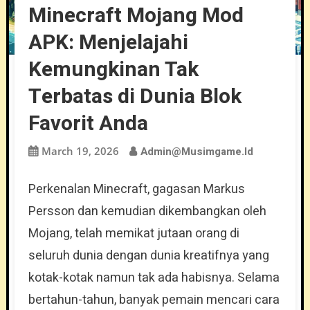
Minecraft Mojang Mod
APK: Menjelajahi
Kemungkinan Tak
Terbatas di Dunia Blok
Favorit Anda
March 19, 2026
Admin@musimgame.id
Perkenalan Minecraft, gagasan Markus
Persson dan kemudian dikembangkan oleh
Mojang, telah memikat jutaan orang di
seluruh dunia dengan dunia kreatifnya yang
kotak-kotak namun tak ada habisnya. Selama
bertahun-tahun, banyak pemain mencari cara