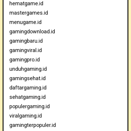
hematgame.id
mastergames.id
menugame.id
gamingdownload.id
gamingbaru.id
gamingviral.id
gamingpro.id
unduhgaming.id
gamingsehat.id
daftargaming.id
sehatgaming.id
populergaming.id
viralgaming.id
gamingterpopuler.id