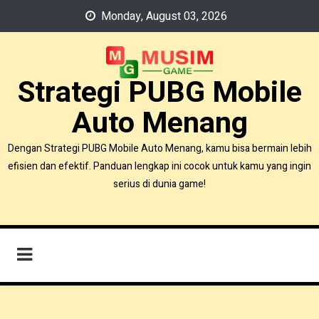
Skip
Monday, August 03, 2026
to
content
Strategi PUBG Mobile
Auto Menang
Dengan Strategi PUBG Mobile Auto Menang, kamu bisa bermain lebih
efisien dan efektif. Panduan lengkap ini cocok untuk kamu yang ingin
serius di dunia game!