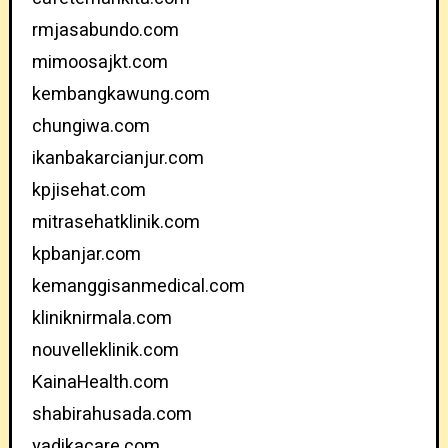
rmjasabundo.com
mimoosajkt.com
kembangkawung.com
chungiwa.com
ikanbakarcianjur.com
kpjisehat.com
mitrasehatklinik.com
kpbanjar.com
kemanggisanmedical.com
kliniknirmala.com
nouvelleklinik.com
KainaHealth.com
shabirahusada.com
yadikacare.com