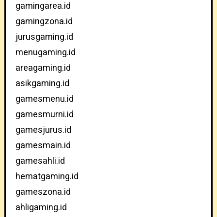
gamingarea.id
gamingzona.id
jurusgaming.id
menugaming.id
areagaming.id
asikgaming.id
gamesmenu.id
gamesmurni.id
gamesjurus.id
gamesmain.id
gamesahli.id
hematgaming.id
gameszona.id
ahligaming.id