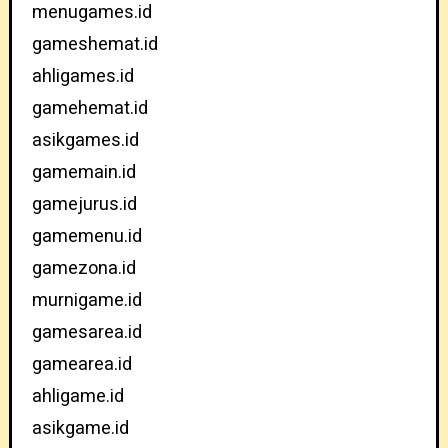
menugames.id
gameshemat.id
ahligames.id
gamehemat.id
asikgames.id
gamemain.id
gamejurus.id
gamemenu.id
gamezona.id
murnigame.id
gamesarea.id
gamearea.id
ahligame.id
asikgame.id