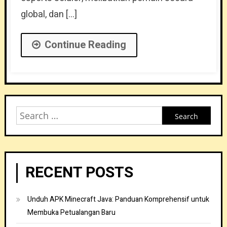
global, dan […]
Continue Reading
Search
for:
RECENT POSTS
Unduh APK Minecraft Java: Panduan Komprehensif untuk
Membuka Petualangan Baru