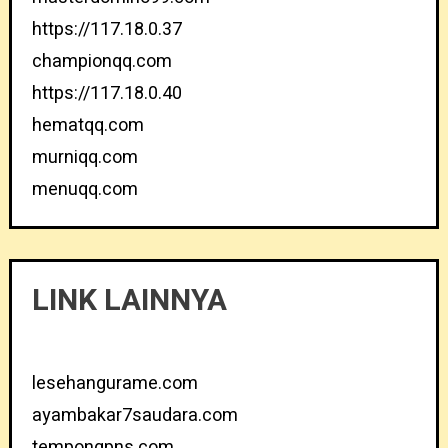
https://117.18.0.37
championqq.com
https://117.18.0.40
hematqq.com
murniqq.com
menuqq.com
LINK LAINNYA
lesehangurame.com
ayambakar7saudara.com
tempongpns.com