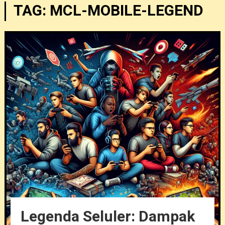
TAG:
MCL-MOBILE-LEGEND
Legenda Seluler: Dampak