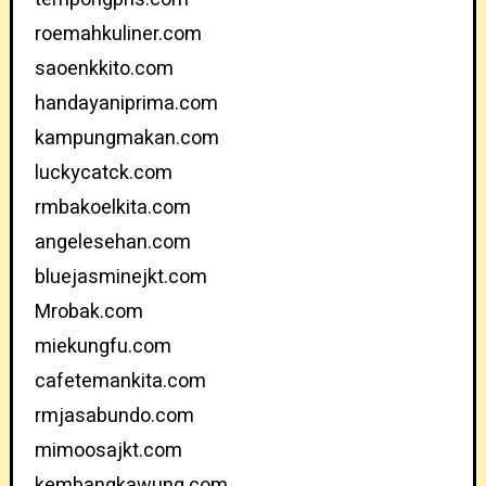
roemahkuliner.com
saoenkkito.com
handayaniprima.com
kampungmakan.com
luckycatck.com
rmbakoelkita.com
angelesehan.com
bluejasminejkt.com
Mrobak.com
miekungfu.com
cafetemankita.com
rmjasabundo.com
mimoosajkt.com
kembangkawung.com