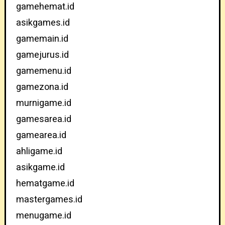
gamehemat.id
asikgames.id
gamemain.id
gamejurus.id
gamemenu.id
gamezona.id
murnigame.id
gamesarea.id
gamearea.id
ahligame.id
asikgame.id
hematgame.id
mastergames.id
menugame.id