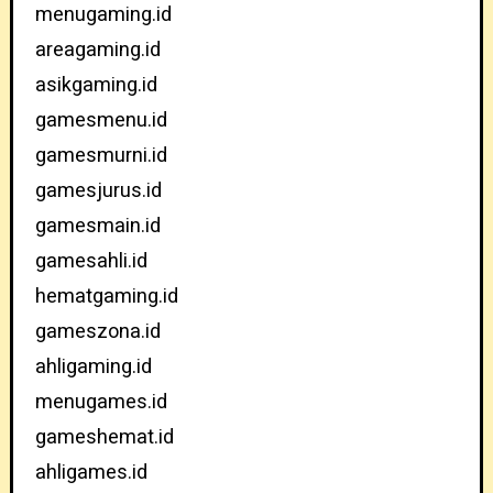
menugaming.id
areagaming.id
asikgaming.id
gamesmenu.id
gamesmurni.id
gamesjurus.id
gamesmain.id
gamesahli.id
hematgaming.id
gameszona.id
ahligaming.id
menugames.id
gameshemat.id
ahligames.id