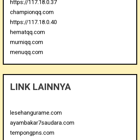
https://117.18.0.37
championqq.com
https://117.18.0.40
hematqq.com
murniqq.com
menuqq.com
LINK LAINNYA
lesehangurame.com
ayambakar7saudara.com
tempongpns.com