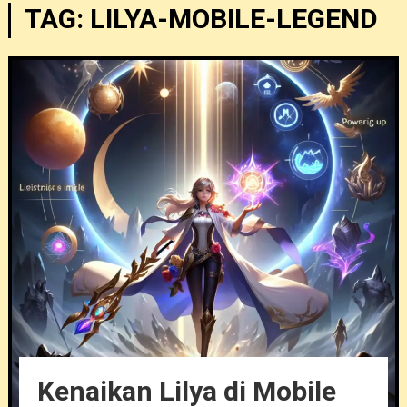
TAG:
LILYA-MOBILE-LEGEND
Kenaikan Lilya di Mobile