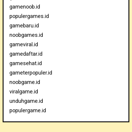
gamenoob.id
populergames.id
gamebaru.id
noobgames.id
gameviral.id
gamedaftar.id
gamesehat.id
gameterpopuler.id
noobgame.id
viralgame.id
unduhgame.id
populergame.id