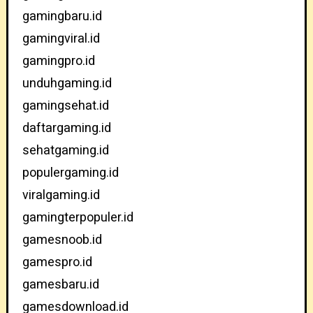
gamingbaru.id
gamingviral.id
gamingpro.id
unduhgaming.id
gamingsehat.id
daftargaming.id
sehatgaming.id
populergaming.id
viralgaming.id
gamingterpopuler.id
gamesnoob.id
gamespro.id
gamesbaru.id
gamesdownload.id