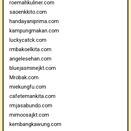
roemahkuliner.com
saoenkkito.com
handayaniprima.com
kampungmakan.com
luckycatck.com
rmbakoelkita.com
angelesehan.com
bluejasminejkt.com
Mrobak.com
miekungfu.com
cafetemankita.com
rmjasabundo.com
mimoosajkt.com
kembangkawung.com