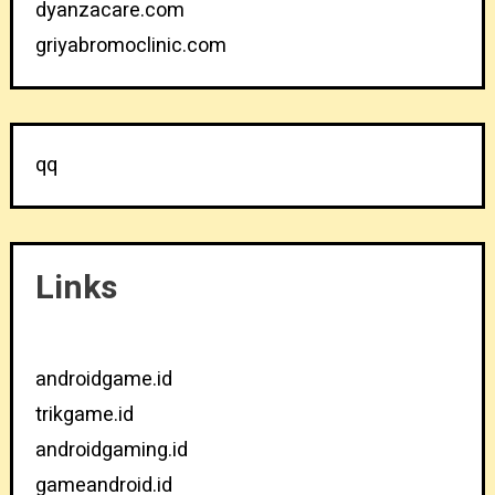
dyanzacare.com
griyabromoclinic.com
qq
Links
androidgame.id
trikgame.id
androidgaming.id
gameandroid.id