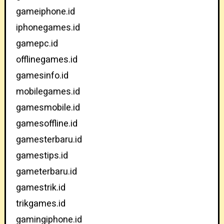
gameiphone.id
iphonegames.id
gamepc.id
offlinegames.id
gamesinfo.id
mobilegames.id
gamesmobile.id
gamesoffline.id
gamesterbaru.id
gamestips.id
gameterbaru.id
gamestrik.id
trikgames.id
gamingiphone.id