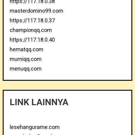
https://117.18.0.38
masterdomino99.com
https://117.18.0.37
championqq.com
https://117.18.0.40
hematqq.com
murniqq.com
menuqq.com
LINK LAINNYA
lesehangurame.com