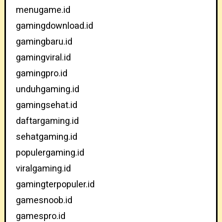
menugame.id
gamingdownload.id
gamingbaru.id
gamingviral.id
gamingpro.id
unduhgaming.id
gamingsehat.id
daftargaming.id
sehatgaming.id
populergaming.id
viralgaming.id
gamingterpopuler.id
gamesnoob.id
gamespro.id