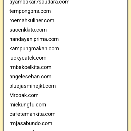
ayambakar7saudara.com
tempongpns.com
roemahkuliner.com
saoenkkito.com
handayaniprima.com
kampungmakan.com
luckycatck.com
rmbakoelkita.com
angelesehan.com
bluejasminejkt.com
Mrobak.com
miekungfu.com
cafetemankita.com
rmjasabundo.com