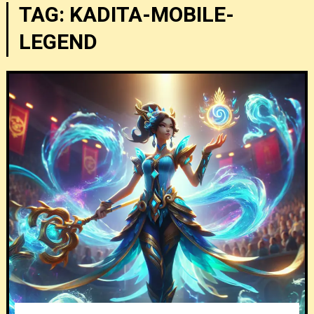
TAG:
KADITA-MOBILE-
LEGEND