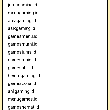
jurusgaming.id
menugaming.id
areagaming.id
asikgaming.id
gamesmenu.id
gamesmurni.id
gamesjurus.id
gamesmain.id
gamesahli.id
hematgaming.id
gameszona.id
ahligaming.id
menugames.id
gameshemat.id