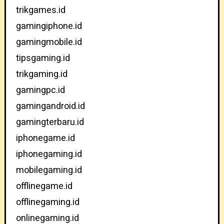
trikgames.id
gamingiphone.id
gamingmobile.id
tipsgaming.id
trikgaming.id
gamingpc.id
gamingandroid.id
gamingterbaru.id
iphonegame.id
iphonegaming.id
mobilegaming.id
offlinegame.id
offlinegaming.id
onlinegaming.id