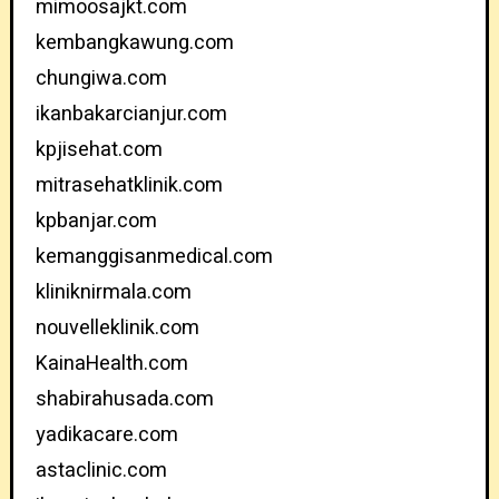
mimoosajkt.com
kembangkawung.com
chungiwa.com
ikanbakarcianjur.com
kpjisehat.com
mitrasehatklinik.com
kpbanjar.com
kemanggisanmedical.com
kliniknirmala.com
nouvelleklinik.com
KainaHealth.com
shabirahusada.com
yadikacare.com
astaclinic.com