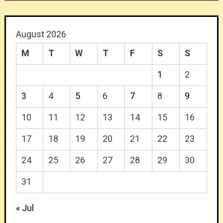
August 2026
M
T
W
T
F
S
S
1
2
3
4
5
6
7
8
9
10
11
12
13
14
15
16
17
18
19
20
21
22
23
24
25
26
27
28
29
30
31
« Jul