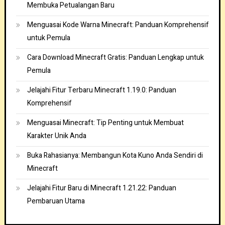
Membuka Petualangan Baru
Menguasai Kode Warna Minecraft: Panduan Komprehensif
untuk Pemula
Cara Download Minecraft Gratis: Panduan Lengkap untuk
Pemula
Jelajahi Fitur Terbaru Minecraft 1.19.0: Panduan
Komprehensif
Menguasai Minecraft: Tip Penting untuk Membuat
Karakter Unik Anda
Buka Rahasianya: Membangun Kota Kuno Anda Sendiri di
Minecraft
Jelajahi Fitur Baru di Minecraft 1.21.22: Panduan
Pembaruan Utama