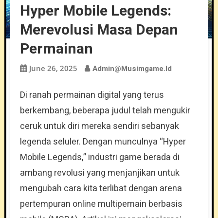
Hyper Mobile Legends:
Merevolusi Masa Depan
Permainan
June 26, 2025
Admin@musimgame.id
Di ranah permainan digital yang terus
berkembang, beberapa judul telah mengukir
ceruk untuk diri mereka sendiri sebanyak
legenda seluler. Dengan munculnya “Hyper
Mobile Legends,” industri game berada di
ambang revolusi yang menjanjikan untuk
mengubah cara kita terlibat dengan arena
pertempuran online multipemain berbasis