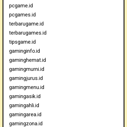
pcgame.id
pcgames.id
terbarugame.id
terbarugames.id
tipsgame.id
gaminginfo.id
gaminghemat.id
gamingmurni.id
gamingjurus.id
gamingmenu.id
gamingasik.id
gamingahli.id
gamingarea.id
gamingzona.id