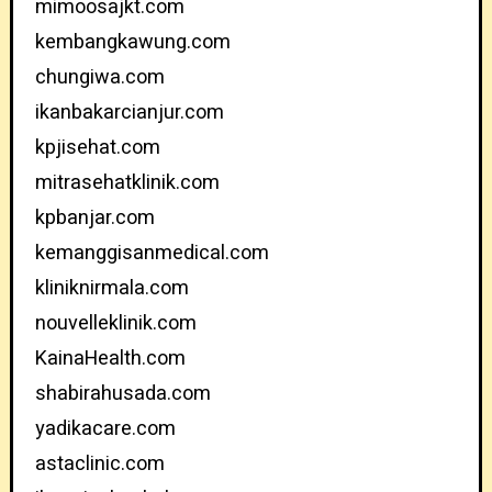
mimoosajkt.com
kembangkawung.com
chungiwa.com
ikanbakarcianjur.com
kpjisehat.com
mitrasehatklinik.com
kpbanjar.com
kemanggisanmedical.com
kliniknirmala.com
nouvelleklinik.com
KainaHealth.com
shabirahusada.com
yadikacare.com
astaclinic.com