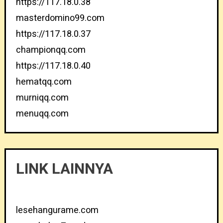
https://117.18.0.38
masterdomino99.com
https://117.18.0.37
championqq.com
https://117.18.0.40
hematqq.com
murniqq.com
menuqq.com
LINK LAINNYA
lesehangurame.com