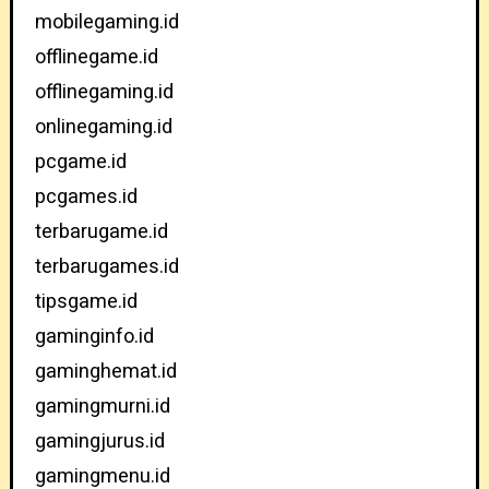
mobilegaming.id
offlinegame.id
offlinegaming.id
onlinegaming.id
pcgame.id
pcgames.id
terbarugame.id
terbarugames.id
tipsgame.id
gaminginfo.id
gaminghemat.id
gamingmurni.id
gamingjurus.id
gamingmenu.id