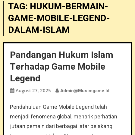
TAG:
HUKUM-BERMAIN-
GAME-MOBILE-LEGEND-
DALAM-ISLAM
Pandangan Hukum Islam
Terhadap Game Mobile
Legend
August 27, 2025
Admin@musimgame.id
Pendahuluan Game Mobile Legend telah
menjadi fenomena global, menarik perhatian
jutaan pemain dari berbagai latar belakang