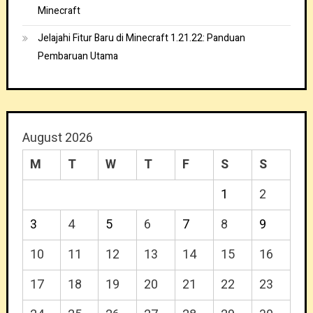
Minecraft
Jelajahi Fitur Baru di Minecraft 1.21.22: Panduan
Pembaruan Utama
August 2026
M
T
W
T
F
S
S
1
2
3
4
5
6
7
8
9
10
11
12
13
14
15
16
17
18
19
20
21
22
23