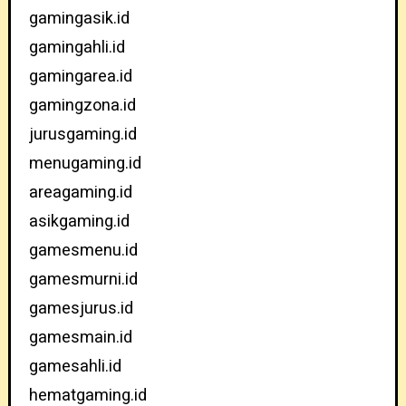
gamingasik.id
gamingahli.id
gamingarea.id
gamingzona.id
jurusgaming.id
menugaming.id
areagaming.id
asikgaming.id
gamesmenu.id
gamesmurni.id
gamesjurus.id
gamesmain.id
gamesahli.id
hematgaming.id