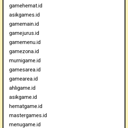
gamehemat.id
asikgames.id
gamemain.id
gamejurus.id
gamemenu.id
gamezona.id
murnigame.id
gamesarea.id
gamearea.id
ahligame.id
asikgame.id
hematgame.id
mastergames.id
menugame.id