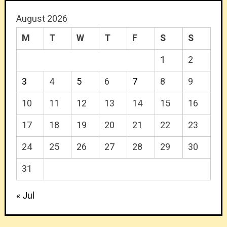
August 2026
M
T
W
T
F
S
S
1
2
3
4
5
6
7
8
9
10
11
12
13
14
15
16
17
18
19
20
21
22
23
24
25
26
27
28
29
30
31
« Jul