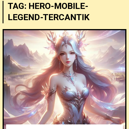
TAG:
HERO-MOBILE-
LEGEND-TERCANTIK