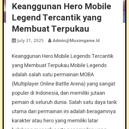
Keanggunan Hero Mobile
Legend Tercantik yang
Membuat Terpukau
July 31, 2025
Admin@musimgame.id
Keanggunan Hero Mobile Legends Tercantik
yang Membuat Terpukau Mobile Legends
adalah salah satu permainan MOBA
(Multiplayer Online Battle Arena) yang sangat
populer di Indonesia, dan memiliki jutaan
pemain di seluruh dunia. Salah satu daya tarik
utama dari permainan ini adalah beragamnya
karakter atau hero yang memiliki latar