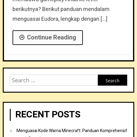
berikutnya? Berikut panduan mendalam
menguasai Eudora, lengkap dengan […]
Continue Reading
Search
for:
RECENT POSTS
Menguasai Kode Warna Minecraft: Panduan Komprehensif