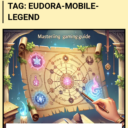
TAG:
EUDORA-MOBILE-
LEGEND