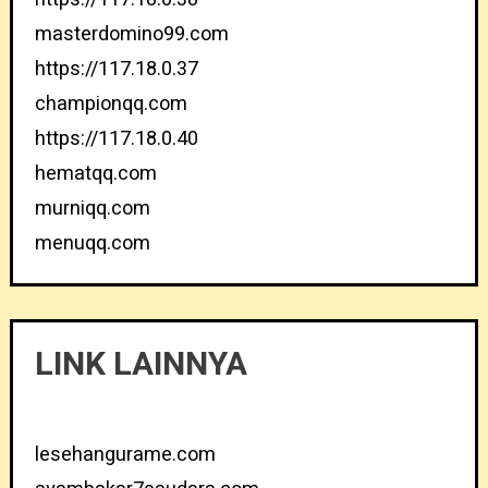
masterdomino99.com
https://117.18.0.37
championqq.com
https://117.18.0.40
hematqq.com
murniqq.com
menuqq.com
LINK LAINNYA
lesehangurame.com