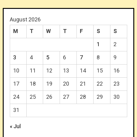
August 2026
M
T
W
T
F
S
S
1
2
3
4
5
6
7
8
9
10
11
12
13
14
15
16
17
18
19
20
21
22
23
24
25
26
27
28
29
30
31
« Jul