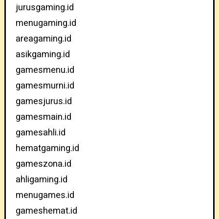
jurusgaming.id
menugaming.id
areagaming.id
asikgaming.id
gamesmenu.id
gamesmurni.id
gamesjurus.id
gamesmain.id
gamesahli.id
hematgaming.id
gameszona.id
ahligaming.id
menugames.id
gameshemat.id