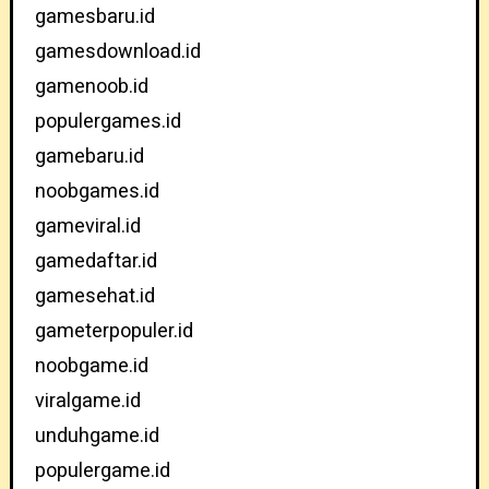
gamesbaru.id
gamesdownload.id
gamenoob.id
populergames.id
gamebaru.id
noobgames.id
gameviral.id
gamedaftar.id
gamesehat.id
gameterpopuler.id
noobgame.id
viralgame.id
unduhgame.id
populergame.id