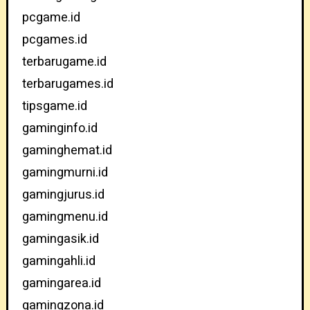
pcgame.id
pcgames.id
terbarugame.id
terbarugames.id
tipsgame.id
gaminginfo.id
gaminghemat.id
gamingmurni.id
gamingjurus.id
gamingmenu.id
gamingasik.id
gamingahli.id
gamingarea.id
gamingzona.id