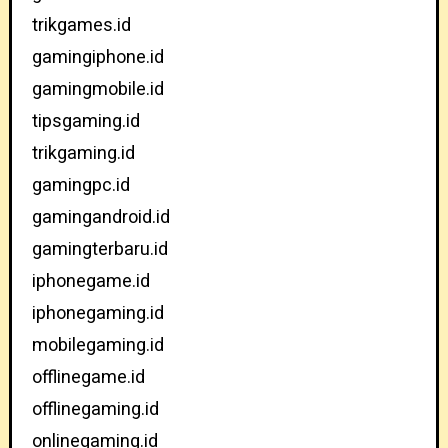
trikgames.id
gamingiphone.id
gamingmobile.id
tipsgaming.id
trikgaming.id
gamingpc.id
gamingandroid.id
gamingterbaru.id
iphonegame.id
iphonegaming.id
mobilegaming.id
offlinegame.id
offlinegaming.id
onlinegaming.id