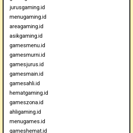
jurusgaming.id
menugaming.id
areagaming.id
asikgaming.id
gamesmenu.id
gamesmurni.id
gamesjurus.id
gamesmain.id
gamesahli.id
hematgaming.id
gameszona.id
ahligaming.id
menugames.id
gameshemat.id