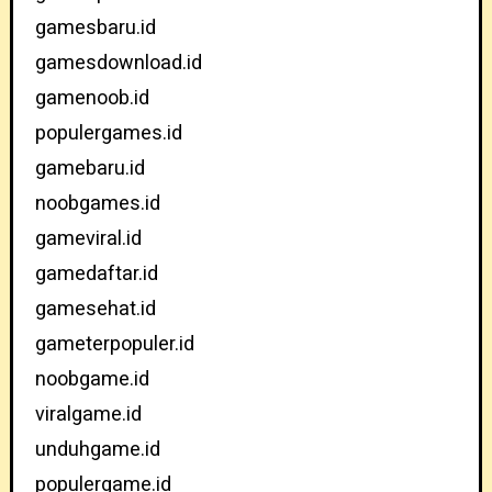
gamesbaru.id
gamesdownload.id
gamenoob.id
populergames.id
gamebaru.id
noobgames.id
gameviral.id
gamedaftar.id
gamesehat.id
gameterpopuler.id
noobgame.id
viralgame.id
unduhgame.id
populergame.id