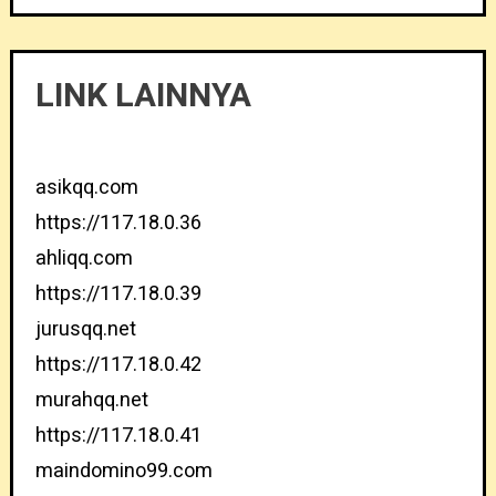
LINK LAINNYA
asikqq.com
https://117.18.0.36
ahliqq.com
https://117.18.0.39
jurusqq.net
https://117.18.0.42
murahqq.net
https://117.18.0.41
maindomino99.com