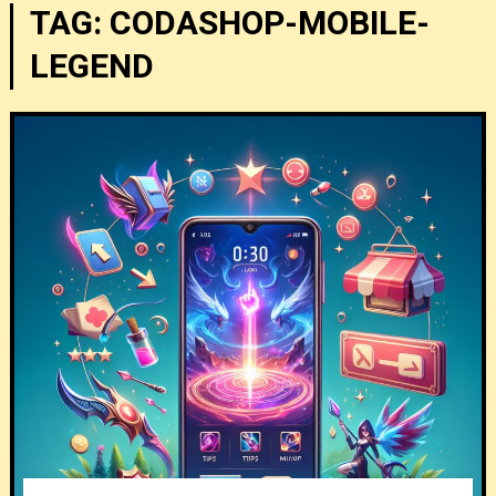
TAG:
CODASHOP-MOBILE-
LEGEND