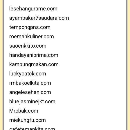
lesehangurame.com
ayambakar7saudara.com
tempongpns.com
roemahkuliner.com
saoenkkito.com
handayaniprima.com
kampungmakan.com
luckycatck.com
rmbakoelkita.com
angelesehan.com
bluejasminejkt.com
Mrobak.com
miekungfu.com
cafetemankita.com