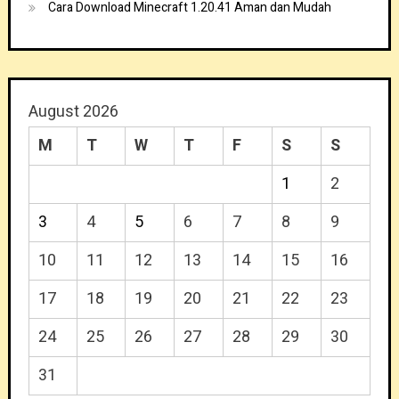
Cara Download Minecraft 1.20.41 Aman dan Mudah
August 2026
M
T
W
T
F
S
S
1
2
3
4
5
6
7
8
9
10
11
12
13
14
15
16
17
18
19
20
21
22
23
24
25
26
27
28
29
30
31