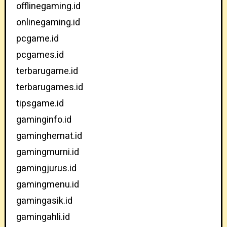
offlinegaming.id
onlinegaming.id
pcgame.id
pcgames.id
terbarugame.id
terbarugames.id
tipsgame.id
gaminginfo.id
gaminghemat.id
gamingmurni.id
gamingjurus.id
gamingmenu.id
gamingasik.id
gamingahli.id